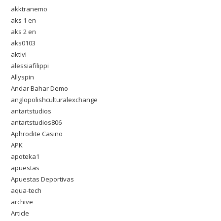
akktranemo
aks 1 en
aks 2 en
aks0103
aktivi
alessiafilippi
Allyspin
Andar Bahar Demo
anglopolishculturalexchange
antartstudios
antartstudios806
Aphrodite Casino
APK
apoteka1
apuestas
Apuestas Deportivas
aqua-tech
archive
Article