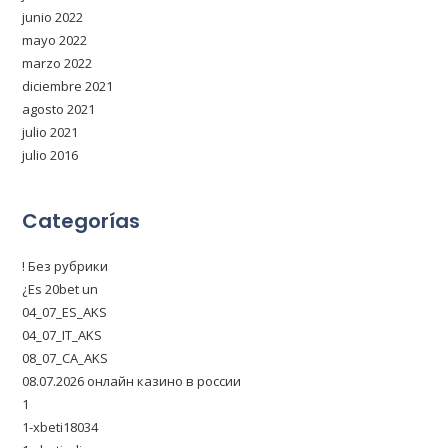
junio 2022
mayo 2022
marzo 2022
diciembre 2021
agosto 2021
julio 2021
julio 2016
Categorías
! Без рубрики
¿Es 20bet un
04_07_ES_AKS
04_07_IT_AKS
08_07_CA_AKS
08.07.2026 онлайн казино в россии
1
1-xbeti18034