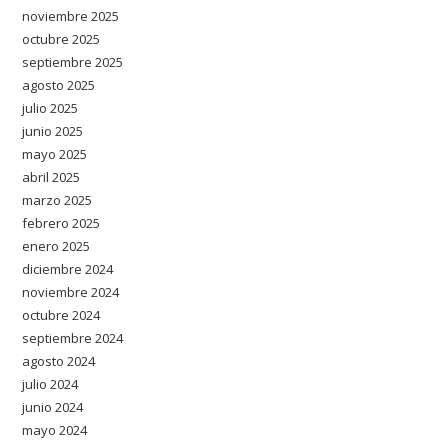
noviembre 2025
octubre 2025
septiembre 2025
agosto 2025
julio 2025
junio 2025
mayo 2025
abril 2025
marzo 2025
febrero 2025
enero 2025
diciembre 2024
noviembre 2024
octubre 2024
septiembre 2024
agosto 2024
julio 2024
junio 2024
mayo 2024