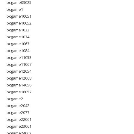
bcgame03025
bcgame1
bcgame10051
bcgame10052
bcgame1033
bcgame1034
bcgame1063
bcgame1084
bcgame11053
bcgame11067
bcgame12054
bcgame12068
bcgame14056
bcgame16057
bcgame2
bcgame2042
bcgame2077
bcgame22061
bcgame23061
bcgame24062