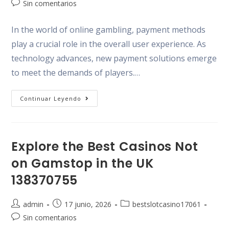
de
de
de
Comentarios
Sin comentarios
la
la
la
de
entrada:
entrada:
entrada:
la
In the world of online gambling, payment methods
entrada:
play a crucial role in the overall user experience. As
technology advances, new payment solutions emerge
to meet the demands of players.…
Exploring
Continuar Leyendo
UPI
Casinos
The
Future
Of
Online
Explore the Best Casinos Not
Gambling
Payment
on Gamstop in the UK
Methods
138370755
Autor
Publicación
Categoría
admin
17 junio, 2026
bestslotcasino17061
de
de
de
Comentarios
Sin comentarios
la
la
la
de