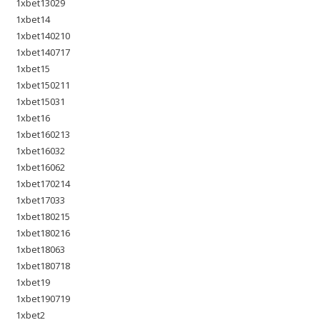
1xbet13029
1xbet14
1xbet140210
1xbet140717
1xbet15
1xbet150211
1xbet15031
1xbet16
1xbet160213
1xbet16032
1xbet16062
1xbet170214
1xbet17033
1xbet180215
1xbet180216
1xbet18063
1xbet180718
1xbet19
1xbet190719
1xbet2