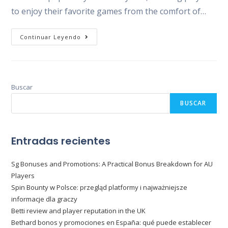
to enjoy their favorite games from the comfort of…
Online
Continuar Leyendo
Casino
India
Real
Money
A
Comprehensive
Guide
Buscar
90460833
BUSCAR
Entradas recientes
Sg Bonuses and Promotions: A Practical Bonus Breakdown for AU
Players
Spin Bounty w Polsce: przegląd platformy i najważniejsze
informacje dla graczy
Betti review and player reputation in the UK
Bethard bonos y promociones en España: qué puede establecer