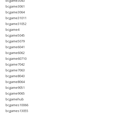
bcgame3043
bcgame3061
bcgame3064
bcgame31011
bcgame31052
bcgame4
bcgame5045
bcgame5079
bcgame6041
bcgame6062
bcgame60710
bcgame7042
bcgame7063
bcgame8043
bcgame8064
bcgame9051
bcgame9065
bcgamehub
bcgames10066
bcgames13055