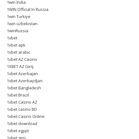
1win India
1WIN Official In Russia
1win Turkiye
1win uzbekistan
1winRussia
1xbet
1xbet apk
1xbet arabic
1xbet AZ Casino
1XBET AZ Giriş
1xbet Azerbajan
1xbet Azerbaydjan
1xbet Bangladesh
1xbet Brazil
1xbet Casino AZ
1xbet casino BD
1xbet Casino Online
1xbet download
1xbet egypt
1xbet giriş