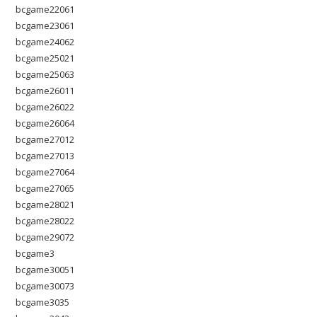
bcgame22061
bcgame23061
bcgame24062
bcgame25021
bcgame25063
bcgame26011
bcgame26022
bcgame26064
bcgame27012
bcgame27013
bcgame27064
bcgame27065
bcgame28021
bcgame28022
bcgame29072
bcgame3
bcgame30051
bcgame30073
bcgame3035