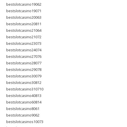
bestslotcasino19062
bestslotcasino19071
bestslotcasino20063
bestslotcasino20811
bestslotcasino21064
bestslotcasino21072
bestslotcasino23073
bestslotcasino24074
bestslotcasino27076
bestslotcasino28077
bestslotcasino29078
bestslotcasino30079
bestslotcasino30812
bestslotcasino310710
bestslotcasino40813
bestslotcasino60814
bestslotcasino8061
bestslotcasino9062
bestslotcasinos10073