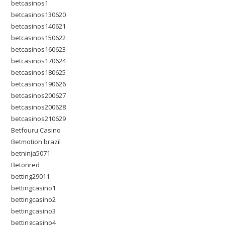
betcasinos1
betcasinos130620
betcasinos140621
betcasinos150622
betcasinos160623
betcasinos170624
betcasinos180625
betcasinos190626
betcasinos200627
betcasinos200628
betcasinos210629
Betfouru Casino
Betmotion brazil
betninja5071
Betonred
betting29011
bettingcasino1
bettingcasino2
bettingcasino3
bettingcasino4