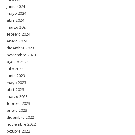
junio 2024
mayo 2024
abril 2024
marzo 2024
febrero 2024
enero 2024
diciembre 2023
noviembre 2023
agosto 2023
julio 2023
junio 2023
mayo 2023
abril 2023
marzo 2023
febrero 2023
enero 2023
diciembre 2022
noviembre 2022
octubre 2022