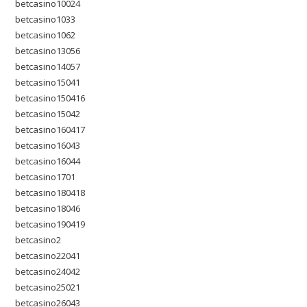
betcasino10024
betcasino1033
betcasino1062
betcasino13056
betcasino14057
betcasino15041
betcasino150416
betcasino15042
betcasino160417
betcasino16043
betcasino16044
betcasino1701
betcasino180418
betcasino18046
betcasino190419
betcasino2
betcasino22041
betcasino24042
betcasino25021
betcasino26043