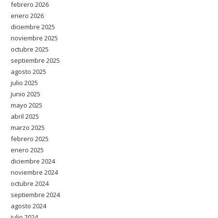
febrero 2026
enero 2026
diciembre 2025
noviembre 2025
octubre 2025
septiembre 2025
agosto 2025
julio 2025
junio 2025
mayo 2025
abril 2025
marzo 2025
febrero 2025
enero 2025
diciembre 2024
noviembre 2024
octubre 2024
septiembre 2024
agosto 2024
julio 2024