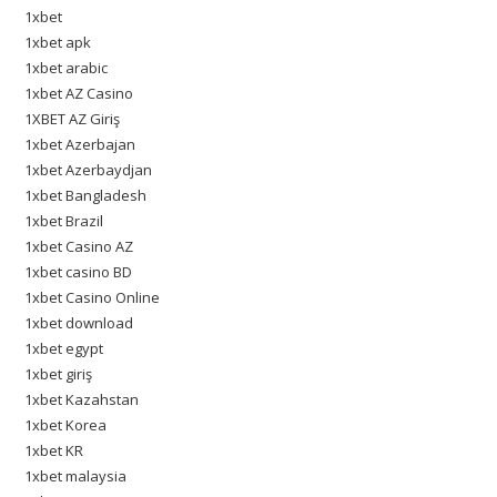
1xbet
1xbet apk
1xbet arabic
1xbet AZ Casino
1XBET AZ Giriş
1xbet Azerbajan
1xbet Azerbaydjan
1xbet Bangladesh
1xbet Brazil
1xbet Casino AZ
1xbet casino BD
1xbet Casino Online
1xbet download
1xbet egypt
1xbet giriş
1xbet Kazahstan
1xbet Korea
1xbet KR
1xbet malaysia