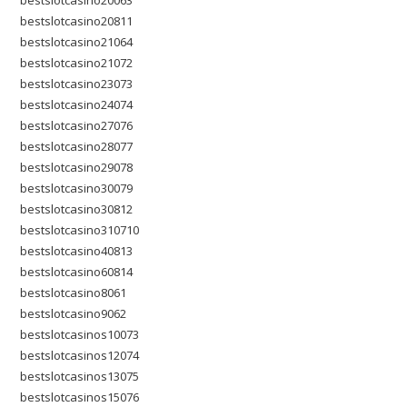
bestslotcasino20063
bestslotcasino20811
bestslotcasino21064
bestslotcasino21072
bestslotcasino23073
bestslotcasino24074
bestslotcasino27076
bestslotcasino28077
bestslotcasino29078
bestslotcasino30079
bestslotcasino30812
bestslotcasino310710
bestslotcasino40813
bestslotcasino60814
bestslotcasino8061
bestslotcasino9062
bestslotcasinos10073
bestslotcasinos12074
bestslotcasinos13075
bestslotcasinos15076