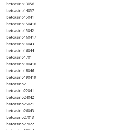
betcasino13056
betcasino14057
betcasino15041
betcasino150416
betcasino15042
betcasino160417
betcasino16043
betcasino16044
betcasino1701
betcasino180418
betcasino18046
betcasino190419
betcasino2
betcasino22041
betcasino24042
betcasino25021
betcasino26043
betcasino27013
betcasino27022