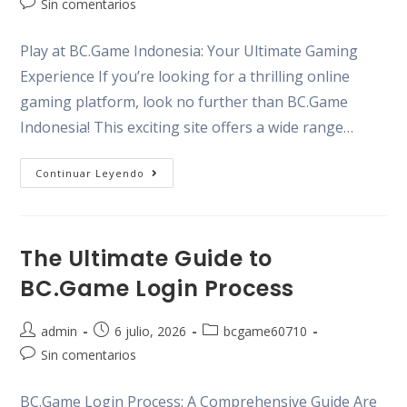
Comentarios
Sin comentarios
la
la
la
de
entrada:
entrada:
entrada:
la
Play at BC.Game Indonesia: Your Ultimate Gaming
entrada:
Experience If you’re looking for a thrilling online
gaming platform, look no further than BC.Game
Indonesia! This exciting site offers a wide range…
Play
Continuar Leyendo
At
BC.Game
Indonesia
Your
Ultimate
Gaming
The Ultimate Guide to
Experience
BC.Game Login Process
Autor
Publicación
Categoría
admin
6 julio, 2026
bcgame60710
de
de
de
Comentarios
Sin comentarios
la
la
la
de
entrada:
entrada:
entrada:
la
BC.Game Login Process: A Comprehensive Guide Are