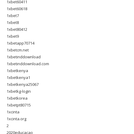
1xbet60411
1xbet60618
1xbet7
1xbet8
1xbet80412
1xbet9
1xbetapp70714
1xbetcm.net
1xbetinddownload
1xbetinddownload.com
1xbetkenya
1xbetkenya1
1xbetkenya25067
1xbetkg-login
1xbetkorea
1xbetpt80715
1xcinta
1xcinta.org
2
2020educacao