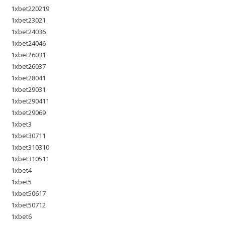
1xbet220219
1xbet23021
1xbet24036
1xbet24046
1xbet26031
1xbet26037
1xbet28041
1xbet29031
1xbet290411
1xbet29069
1xbet3
1xbet30711
1xbet310310
1xbet310511
1xbet4
1xbet5
1xbet50617
1xbet50712
1xbet6