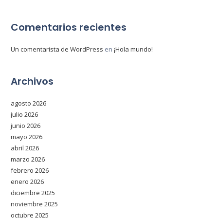
Comentarios recientes
Un comentarista de WordPress
en
¡Hola mundo!
Archivos
agosto 2026
julio 2026
junio 2026
mayo 2026
abril 2026
marzo 2026
febrero 2026
enero 2026
diciembre 2025
noviembre 2025
octubre 2025