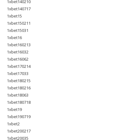
1xbet140210
1xbet140717
1xbet15
1xbet150211
1xbet15031
1xbet16
1xbet160213
1xbet16032
1xbet16062
1xbet170214
1xbet17033
1xbet180215
1xbet180216
1xbet18063
1xbet180718
1xbet19
1xbet190719
1xbet2
1xbet200217
1xbet20035