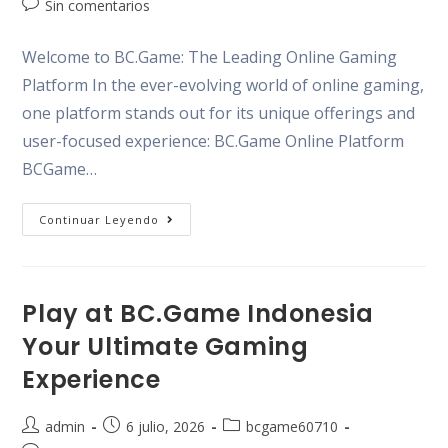
Comentarios
Sin comentarios
la
la
la
de
entrada:
entrada:
entrada:
la
Welcome to BC.Game: The Leading Online Gaming
entrada:
Platform In the ever-evolving world of online gaming,
one platform stands out for its unique offerings and
user-focused experience: BC.Game Online Platform
BCGame…
Exploring
Continuar Leyendo
BC.Game
The
Ultimate
Online
Gaming
Platform
Play at BC.Game Indonesia
Your Ultimate Gaming
Experience
Autor
Publicación
Categoría
admin
6 julio, 2026
bcgame60710
de
de
de