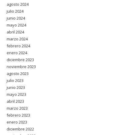
agosto 2024
julio 2024
junio 2024
mayo 2024
abril 2024
marzo 2024
febrero 2024
enero 2024
diciembre 2023
noviembre 2023
agosto 2023
julio 2023
junio 2023
mayo 2023
abril 2023
marzo 2023
febrero 2023
enero 2023
diciembre 2022