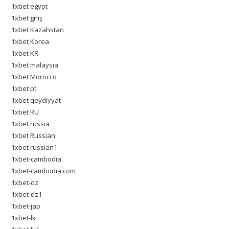
1xbet egypt
1xbet giriş
1xbet Kazahstan
1xbet Korea
1xbet KR
1xbet malaysia
1xbet Morocco
1xbet pt
1xbet qeydiyyat
1xbet RU
1xbet russia
1xbet Russian
1xbet russian1
1xbet-cambodia
1xbet-cambodia.com
1xbet-dz
1xbet-dz1
1xbet-jap
1xbet-lk