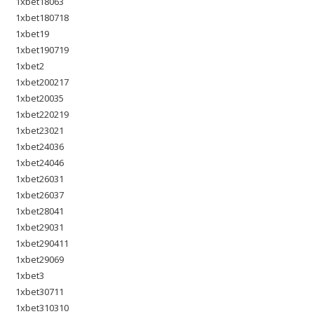
1xbet18063
1xbet180718
1xbet19
1xbet190719
1xbet2
1xbet200217
1xbet20035
1xbet220219
1xbet23021
1xbet24036
1xbet24046
1xbet26031
1xbet26037
1xbet28041
1xbet29031
1xbet290411
1xbet29069
1xbet3
1xbet30711
1xbet310310