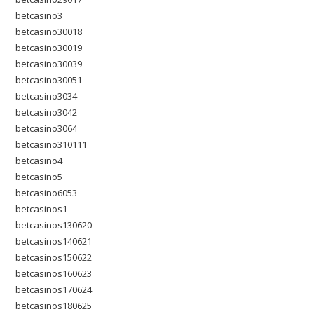
betcasino3
betcasino30018
betcasino30019
betcasino30039
betcasino30051
betcasino3034
betcasino3042
betcasino3064
betcasino310111
betcasino4
betcasino5
betcasino6053
betcasinos1
betcasinos130620
betcasinos140621
betcasinos150622
betcasinos160623
betcasinos170624
betcasinos180625