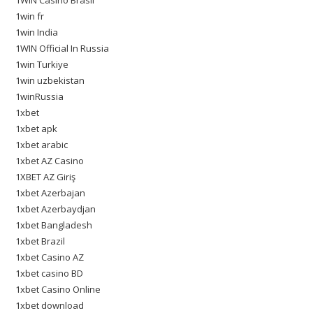
1WIN Casino Brasil
1win fr
1win India
1WIN Official In Russia
1win Turkiye
1win uzbekistan
1winRussia
1xbet
1xbet apk
1xbet arabic
1xbet AZ Casino
1XBET AZ Giriş
1xbet Azerbajan
1xbet Azerbaydjan
1xbet Bangladesh
1xbet Brazil
1xbet Casino AZ
1xbet casino BD
1xbet Casino Online
1xbet download