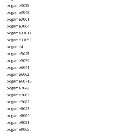
bcgame3035
bcgame3043
bcgame3061
bcgame3064
bcgame31011
bcgame31052
bcgame4
bcgame5045
bcgame5079
bcgame6041
bcgame6062
bcgame60710
bcgame7042
bcgame7063
bcgame7087
bcgame8043
bcgame8064
bcgame9051
bcgame9065