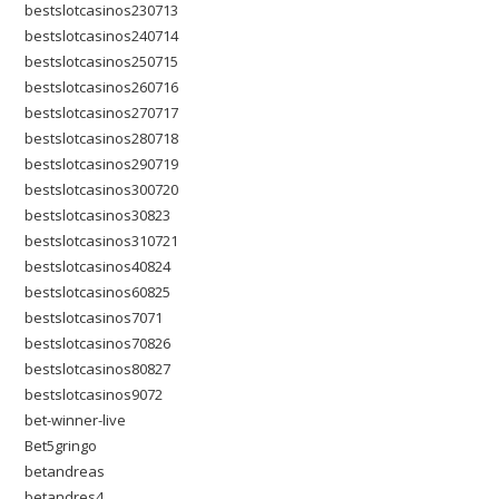
bestslotcasinos230713
bestslotcasinos240714
bestslotcasinos250715
bestslotcasinos260716
bestslotcasinos270717
bestslotcasinos280718
bestslotcasinos290719
bestslotcasinos300720
bestslotcasinos30823
bestslotcasinos310721
bestslotcasinos40824
bestslotcasinos60825
bestslotcasinos7071
bestslotcasinos70826
bestslotcasinos80827
bestslotcasinos9072
bet-winner-live
Bet5gringo
betandreas
betandres4