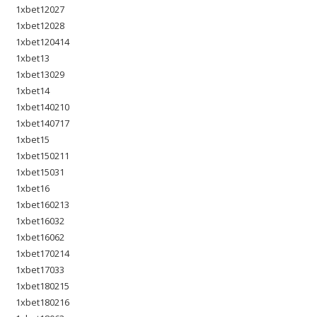
1xbet12027
1xbet12028
1xbet120414
1xbet13
1xbet13029
1xbet14
1xbet140210
1xbet140717
1xbet15
1xbet150211
1xbet15031
1xbet16
1xbet160213
1xbet16032
1xbet16062
1xbet170214
1xbet17033
1xbet180215
1xbet180216