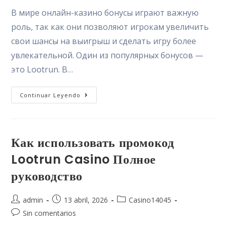
entrada:
entrada:
entrada:
la
В мире онлайн-казино бонусы играют важную
entrada:
роль, так как они позволяют игрокам увеличить
свои шансы на выигрыш и сделать игру более
увлекательной. Один из популярных бонусов —
это Lootrun. В…
Как
Continuar Leyendo
Активировать
Бонус
Lootrun
-1569429652
Как использовать промокод
Lootrun Casino Полное
руководство
Autor
Publicación
Categoría
admin
13 abril, 2026
Casino14045
de
de
de
Comentarios
Sin comentarios
la
la
la
de