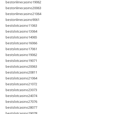
bestonlinecasino19062
bestonlinecasino20063
bestonlinecasino21064
bestonlinecasino9061
bestslotcasino11063
bestslotcasino13064
bestslotcasino14065
bestslotcasino16066
bestslotcasino17061
bestslotcasino19062
bestslotcasino19071
bestslotcasino20063
bestslotcasino20811
bestslotcasino21064
bestslotcasino21072
bestslotcasino23073
bestslotcasino24074
bestslotcasino27076
bestslotcasino28077
bestslotcasino29078