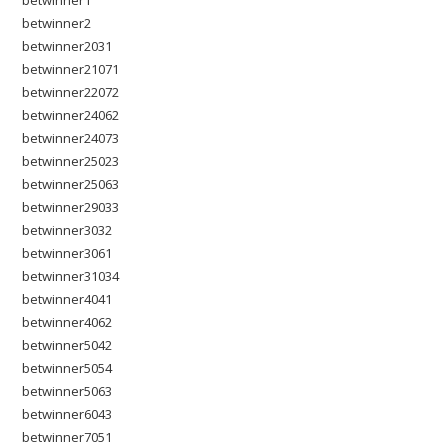
betwinner1
betwinner2
betwinner2031
betwinner21071
betwinner22072
betwinner24062
betwinner24073
betwinner25023
betwinner25063
betwinner29033
betwinner3032
betwinner3061
betwinner31034
betwinner4041
betwinner4062
betwinner5042
betwinner5054
betwinner5063
betwinner6043
betwinner7051