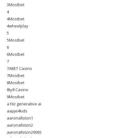
3Mostbet
4
4Mostbet
4wheelplay
5
5Mostbet
6
6Mostbet
7
7ABET Casino
7Mostbet
8Mostbet
8ty8 Casino
9Mostbet
a16z generative ai
aapje4kids
aaronallston1
aaronallston2
aaronallston29065