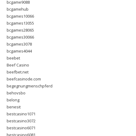
bcgame9088
bcgamehub
bcgames10066
bcgames13055
bcgames28065
bcgames30066
bcgames3078
bcgames4044
beebet
Beef Casino
beefbet.net
beefcasinode.com
begegnungmenschpferd
behovsbo
belong
benesit
bestcasino1071
bestcasino3072
bestcasino6071
bestcasino6081