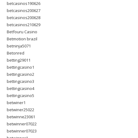
betcasinos190626
betcasinos200627
betcasinos200628
betcasinos210629
Betfouru Casino
Betmotion brazil
betninja5071
Betonred
betting29011
bettingcasino1
bettingcasino2
bettingcasino3
bettingcasino4
bettingcasino5
betwiner1
betwiner25022
betwinne23061
betwinner07022
betwinner07023