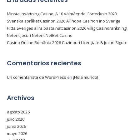
Minsta Insättning Casino, A 10 välmående! Förtecknin 2023
Svenska språket Casinon 2026 Allihopa Casinon ino Sverige
Hitta Sveriges allra bästa nätcasinon 2026 villig Casinorankning!
Netent Jocuri Netent NetBet Cazino
Casino Online România 2026 Cazinouri Licențiate & Jocuri Sigure
Comentarios recientes
Un comentarista de WordPress
en
¡Hola mundo!
Archivos
agosto 2026
julio 2026
junio 2026
mayo 2026