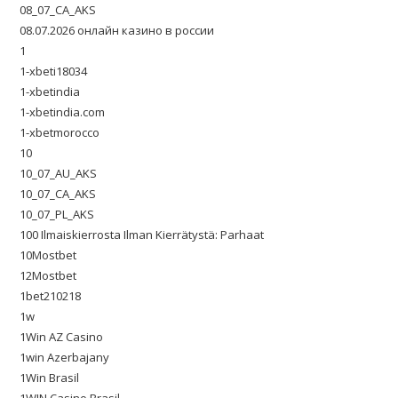
08_07_CA_AKS
08.07.2026 онлайн казино в россии
1
1-xbeti18034
1-xbetindia
1-xbetindia.com
1-xbetmorocco
10
10_07_AU_AKS
10_07_CA_AKS
10_07_PL_AKS
100 Ilmaiskierrosta Ilman Kierrätystä: Parhaat
10Mostbet
12Mostbet
1bet210218
1w
1Win AZ Casino
1win Azerbajany
1Win Brasil