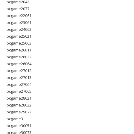
bcgame2042
bcgame2077
bcgame22061
bcgame23061
bcgame24062
bcgame25021
bcgame25063
bcgame26011
bcgame26022
bcgame26064
bcgame27012
bcgame27013
bcgame27064
bcgame27065
bcgame28021
bcgame28022
bcgame29072
bcgame3
bcgame30051
bcgame30073