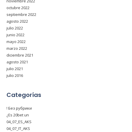
noviembre 2022
octubre 2022
septiembre 2022
agosto 2022
julio 2022
junio 2022
mayo 2022
marzo 2022
diciembre 2021
agosto 2021
julio 2021
julio 2016
Categorías
! Без рубрики
¿Es 20bet un
04_07_ES_AKS
04_07_IT_AKS