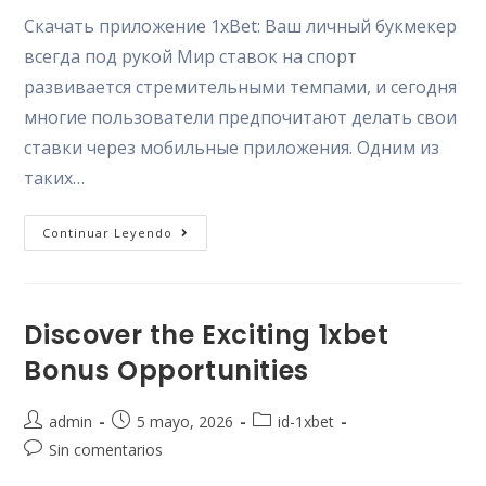
entrada:
entrada:
entrada:
la
Скачать приложение 1xBet: Ваш личный букмекер
entrada:
всегда под рукой Мир ставок на спорт
развивается стремительными темпами, и сегодня
многие пользователи предпочитают делать свои
ставки через мобильные приложения. Одним из
таких…
Скачать
Continuar Leyendo
Приложение
1xBet
Для
Удобных
Ставок
На
Discover the Exciting 1xbet
Спорт
-986247387
Bonus Opportunities
Autor
Publicación
Categoría
admin
5 mayo, 2026
id-1xbet
de
de
de
Comentarios
Sin comentarios
la
la
la
de