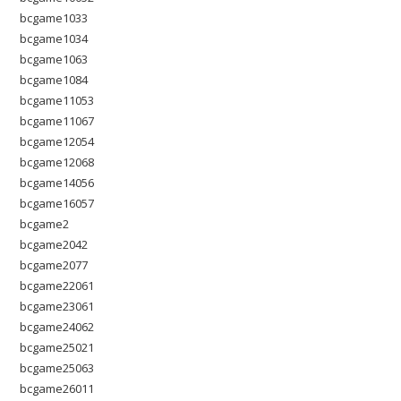
bcgame1033
bcgame1034
bcgame1063
bcgame1084
bcgame11053
bcgame11067
bcgame12054
bcgame12068
bcgame14056
bcgame16057
bcgame2
bcgame2042
bcgame2077
bcgame22061
bcgame23061
bcgame24062
bcgame25021
bcgame25063
bcgame26011