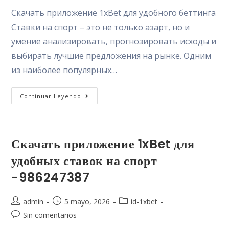
entrada:
entrada:
entrada:
la
Скачать приложение 1xBet для удобного беттинга
entrada:
Ставки на спорт – это не только азарт, но и
умение анализировать, прогнозировать исходы и
выбирать лучшие предложения на рынке. Одним
из наиболее популярных…
Скачать
Continuar Leyendo
Приложение
1xBet
Для
Удобного
Беттинга
-1016861559
Скачать приложение 1xBet для
удобных ставок на спорт
-986247387
Autor
Publicación
Categoría
admin
5 mayo, 2026
id-1xbet
de
de
de
Comentarios
Sin comentarios
la
la
la
de