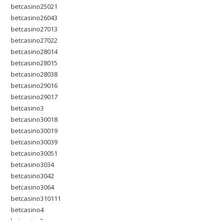
betcasino25021
betcasino26043
betcasino27013
betcasino27022
betcasino28014
betcasino28015
betcasino28038
betcasino29016
betcasino29017
betcasino3
betcasino30018
betcasino30019
betcasino30039
betcasino30051
betcasino3034
betcasino3042
betcasino3064
betcasino310111
betcasino4