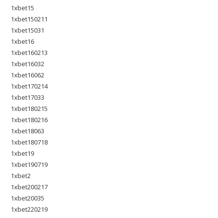
1xbet15
1xbet150211
1xbet15031
1xbet16
1xbet160213
1xbet16032
1xbet16062
1xbet170214
1xbet17033
1xbet180215
1xbet180216
1xbet18063
1xbet180718
1xbet19
1xbet190719
1xbet2
1xbet200217
1xbet20035
1xbet220219