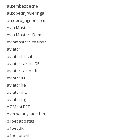
autembezpecne
autobedrijfwieringa
autoprogagnon.com
Avia Masters
Avia Masters Demo
aviamasters-casinos
aviator
aviator brazil
aviator casino DE
aviator casino fr
aviator IN
aviator ke
aviator mz
aviator ng
AZ Most BET
Azerbajany Mostbet
b1bet apostas
b1bet BR
b1bet brazil