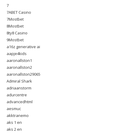
7
7ABET Casino
7Mostbet
8Mostbet
8ty8 Casino
9Mostbet
a16z generative ai
aapje4kids
aaronallston1
aaronallston2
aaronallston29065
Admiral Shark
adriaanstorm
adurcentre
advancedhtml
aesmuc
akktranemo
aks 1 en
aks 2 en