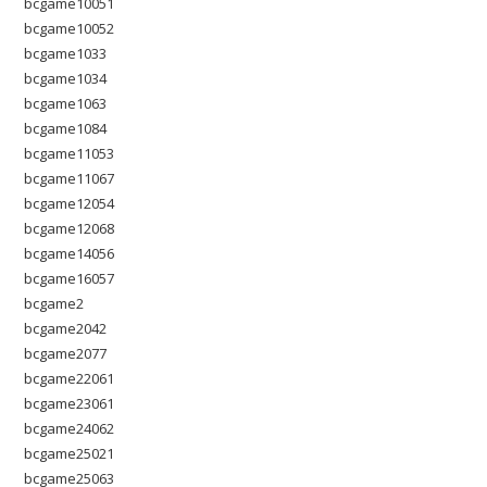
bcgame10051
bcgame10052
bcgame1033
bcgame1034
bcgame1063
bcgame1084
bcgame11053
bcgame11067
bcgame12054
bcgame12068
bcgame14056
bcgame16057
bcgame2
bcgame2042
bcgame2077
bcgame22061
bcgame23061
bcgame24062
bcgame25021
bcgame25063