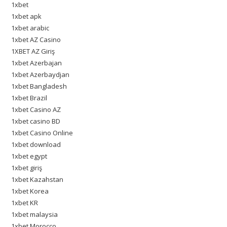
1xbet
1xbet apk
1xbet arabic
1xbet AZ Casino
1XBET AZ Giriş
1xbet Azerbajan
1xbet Azerbaydjan
1xbet Bangladesh
1xbet Brazil
1xbet Casino AZ
1xbet casino BD
1xbet Casino Online
1xbet download
1xbet egypt
1xbet giriş
1xbet Kazahstan
1xbet Korea
1xbet KR
1xbet malaysia
1xbet Morocco