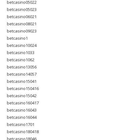
betcasino05022
betcasino05023
betcasino06021
betcasino08021
betcasino09023
betcasino1
betcasino10024
betcasino1033
betcasino1062
betcasino13056
betcasino14057
betcasino15041
betcasino150416
betcasino15042
betcasino160417
betcasino16043
betcasino16044
betcasino1701
betcasino180418
betcasino18046