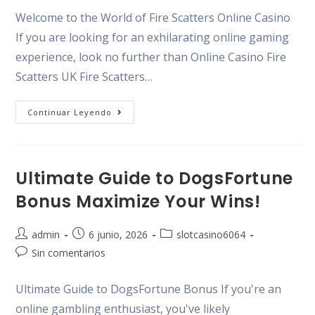
entrada:
entrada:
entrada:
la
Welcome to the World of Fire Scatters Online Casino
entrada:
If you are looking for an exhilarating online gaming
experience, look no further than Online Casino Fire
Scatters UK Fire Scatters…
Discover
Continuar Leyendo
The
Thrills
Of
Online
Casino
Fire
Ultimate Guide to DogsFortune
Scatters
UK
Bonus Maximize Your Wins!
Autor
Publicación
Categoría
admin
6 junio, 2026
slotcasino6064
de
de
de
Comentarios
Sin comentarios
la
la
la
de
entrada:
entrada:
entrada:
la
Ultimate Guide to DogsFortune Bonus If you're an
entrada:
online gambling enthusiast, you've likely