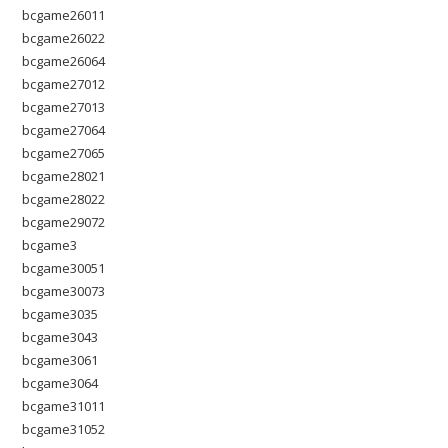
bcgame26011
bcgame26022
bcgame26064
bcgame27012
bcgame27013
bcgame27064
bcgame27065
bcgame28021
bcgame28022
bcgame29072
bcgame3
bcgame30051
bcgame30073
bcgame3035
bcgame3043
bcgame3061
bcgame3064
bcgame31011
bcgame31052