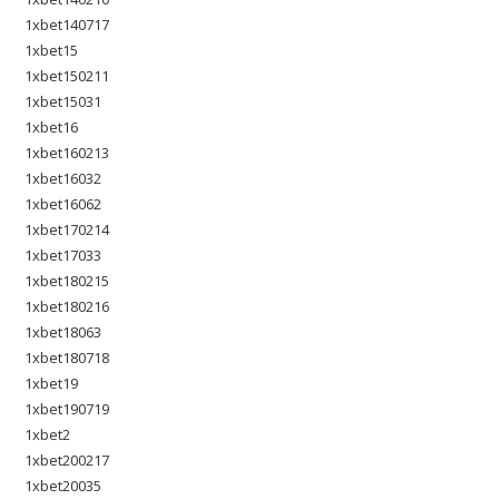
1xbet140717
1xbet15
1xbet150211
1xbet15031
1xbet16
1xbet160213
1xbet16032
1xbet16062
1xbet170214
1xbet17033
1xbet180215
1xbet180216
1xbet18063
1xbet180718
1xbet19
1xbet190719
1xbet2
1xbet200217
1xbet20035