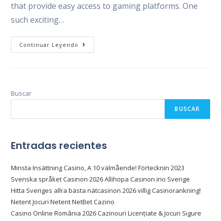
that provide easy access to gaming platforms. One
such exciting…
Experience
Continuar Leyendo
Thrilling
Gaming
With
The
VeryWell
Casino
App
Buscar
-661169792
BUSCAR
Entradas recientes
Minsta Insättning Casino, A 10 välmående! Förtecknin 2023
Svenska språket Casinon 2026 Allihopa Casinon ino Sverige
Hitta Sveriges allra bästa nätcasinon 2026 villig Casinorankning!
Netent Jocuri Netent NetBet Cazino
Casino Online România 2026 Cazinouri Licențiate & Jocuri Sigure