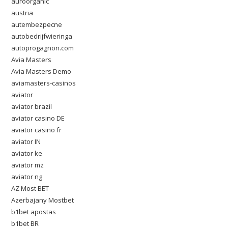
auroorganic
austria
autembezpecne
autobedrijfwieringa
autoprogagnon.com
Avia Masters
Avia Masters Demo
aviamasters-casinos
aviator
aviator brazil
aviator casino DE
aviator casino fr
aviator IN
aviator ke
aviator mz
aviator ng
AZ Most BET
Azerbajany Mostbet
b1bet apostas
b1bet BR