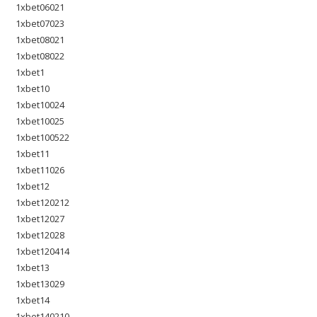
1xbet06021
1xbet07023
1xbet08021
1xbet08022
1xbet1
1xbet10
1xbet10024
1xbet10025
1xbet100522
1xbet11
1xbet11026
1xbet12
1xbet120212
1xbet12027
1xbet12028
1xbet120414
1xbet13
1xbet13029
1xbet14
1xbet140210