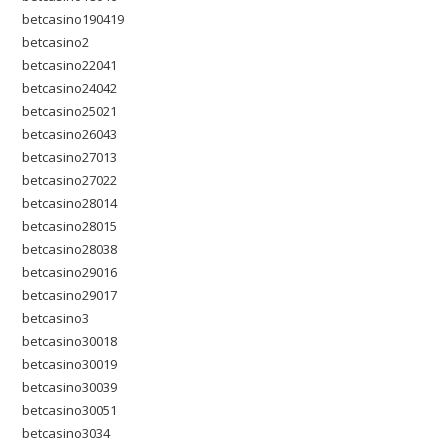
betcasino190419
betcasino2
betcasino22041
betcasino24042
betcasino25021
betcasino26043
betcasino27013
betcasino27022
betcasino28014
betcasino28015
betcasino28038
betcasino29016
betcasino29017
betcasino3
betcasino30018
betcasino30019
betcasino30039
betcasino30051
betcasino3034