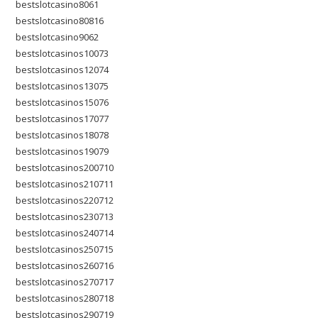
bestslotcasino8061
bestslotcasino80816
bestslotcasino9062
bestslotcasinos10073
bestslotcasinos12074
bestslotcasinos13075
bestslotcasinos15076
bestslotcasinos17077
bestslotcasinos18078
bestslotcasinos19079
bestslotcasinos200710
bestslotcasinos210711
bestslotcasinos220712
bestslotcasinos230713
bestslotcasinos240714
bestslotcasinos250715
bestslotcasinos260716
bestslotcasinos270717
bestslotcasinos280718
bestslotcasinos290719