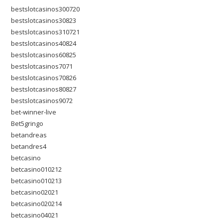
bestslotcasinos300720
bestslotcasinos30823
bestslotcasinos310721
bestslotcasinos40824
bestslotcasinos60825
bestslotcasinos7071
bestslotcasinos70826
bestslotcasinos80827
bestslotcasinos9072
bet-winner-live
Bet5gringo
betandreas
betandres4
betcasino
betcasino010212
betcasino010213
betcasino02021
betcasino020214
betcasino04021