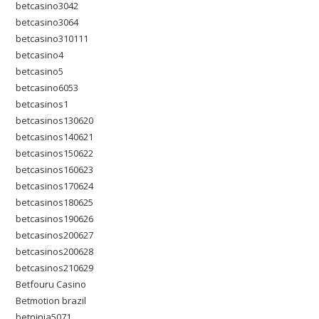
betcasino3042
betcasino3064
betcasino310111
betcasino4
betcasino5
betcasino6053
betcasinos1
betcasinos130620
betcasinos140621
betcasinos150622
betcasinos160623
betcasinos170624
betcasinos180625
betcasinos190626
betcasinos200627
betcasinos200628
betcasinos210629
Betfouru Casino
Betmotion brazil
betninja5071