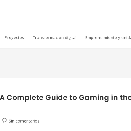
Proyectos
Transformación digital
Emprendimiento y unid
 A Complete Guide to Gaming in th
Comentarios
Sin comentarios
de