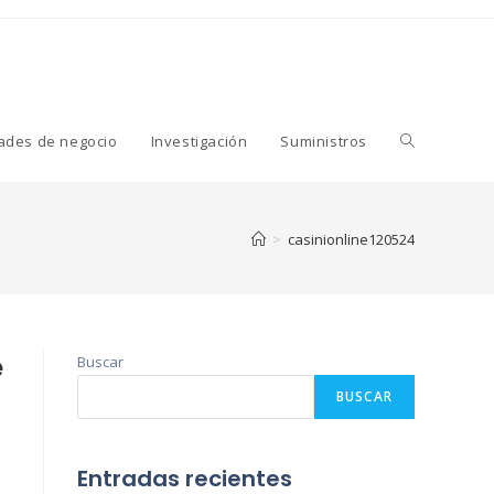
ades de negocio
Investigación
Suministros
>
casinionline120524
e
Buscar
BUSCAR
Entradas recientes