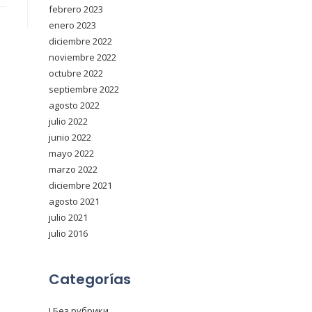
febrero 2023
enero 2023
diciembre 2022
noviembre 2022
octubre 2022
septiembre 2022
agosto 2022
julio 2022
junio 2022
mayo 2022
marzo 2022
diciembre 2021
agosto 2021
julio 2021
julio 2016
Categorías
! Без рубрики