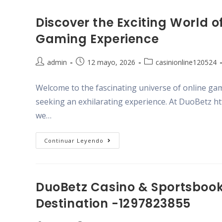
UK
Your
Ultimate
Discover the Exciting World o
Gaming
Destination
Gaming Experience
Autor
Publicación
Categoría
admin
12 mayo, 2026
casinionline120524
de
de
de
la
la
la
Welcome to the fascinating universe of online ga
entrada:
entrada:
entrada:
seeking an exhilarating experience. At DuoBetz ht
we…
Discover
Continuar Leyendo
The
Exciting
World
Of
DuoBetz
Your
DuoBetz Casino & Sportsboo
Ultimate
Online
Destination -1297823855
Gaming
Experience