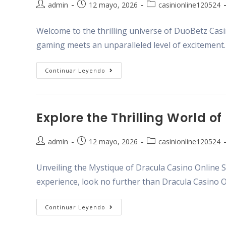
Autor
Publicación
Categoría
admin
12 mayo, 2026
casinionline120524
de
de
de
la
la
la
Welcome to the thrilling universe of DuoBetz Ca
entrada:
entrada:
entrada:
gaming meets an unparalleled level of excitement
DuoBetz
Continuar Leyendo
Casino
&
Sportsbook
Your
Ultimate
Gambling
Explore the Thrilling World o
Destination
-1297823855
Autor
Publicación
Categoría
admin
12 mayo, 2026
casinionline120524
de
de
de
la
la
la
Unveiling the Mystique of Dracula Casino Online Sl
entrada:
entrada:
entrada:
experience, look no further than Dracula Casino O
Explore
Continuar Leyendo
The
Thrilling