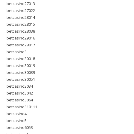
betcasino27013
betcasino27022
betcasino28014
betcasino28015
betcasino28038
betcasino29016
betcasino29017
betcasino3
betcasino30018
betcasino30019
betcasino30039
betcasino30051
betcasino3034
betcasino3042
betcasino3064
betcasino310111
betcasino4
betcasino5
betcasino6053