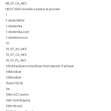
08_07_CA_AKS
08.07.2026 онлайн казино в россии
1
1-xbeti18034
1-xbetindia
1-xbetindia.com
1-xbetmorocco
10
10_07_AU_AKS
10_07_CA_AKS
10_07_PL_AKS
100 Ilmaiskierrosta Ilman Kierrätystä: Parhaat
10Mostbet
12Mostbet
1bet210218
1w
1Win AZ Casino
1win Azerbajany
1Win Brasil