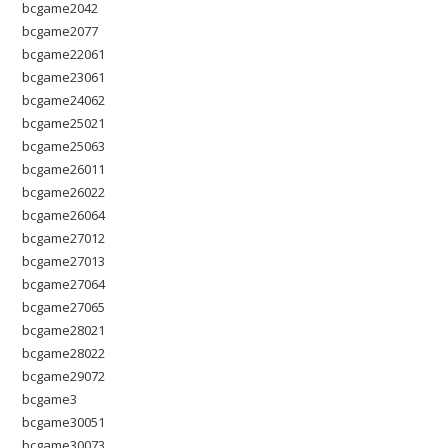
bcgame2042
bcgame2077
bcgame22061
bcgame23061
bcgame24062
bcgame25021
bcgame25063
bcgame26011
bcgame26022
bcgame26064
bcgame27012
bcgame27013
bcgame27064
bcgame27065
bcgame28021
bcgame28022
bcgame29072
bcgame3
bcgame30051
bcgame30073