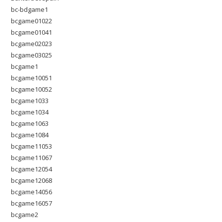
bc-bdgame1
bcgame01022
bcgame01041
bcgame02023
bcgame03025
bcgame1
bcgame10051
bcgame10052
bcgame1033
bcgame1034
bcgame1063
bcgame1084
bcgame11053
bcgame11067
bcgame12054
bcgame12068
bcgame14056
bcgame16057
bcgame2