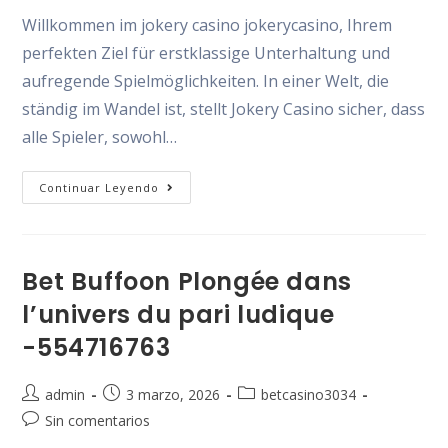
entrada:
entrada:
entrada:
la
Willkommen im jokery casino jokerycasino, Ihrem
entrada:
perfekten Ziel für erstklassige Unterhaltung und
aufregende Spielmöglichkeiten. In einer Welt, die
ständig im Wandel ist, stellt Jokery Casino sicher, dass
alle Spieler, sowohl…
Jokery
Continuar Leyendo
Casino
Das
Ultimative
Spielerlebnis
Bet Buffoon Plongée dans
l’univers du pari ludique
-554716763
Autor
Publicación
Categoría
admin
3 marzo, 2026
betcasino3034
de
de
de
Comentarios
Sin comentarios
la
la
la
de