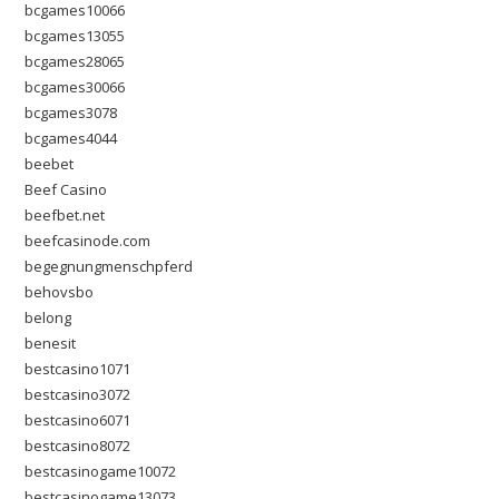
bcgames10066
bcgames13055
bcgames28065
bcgames30066
bcgames3078
bcgames4044
beebet
Beef Casino
beefbet.net
beefcasinode.com
begegnungmenschpferd
behovsbo
belong
benesit
bestcasino1071
bestcasino3072
bestcasino6071
bestcasino8072
bestcasinogame10072
bestcasinogame13073