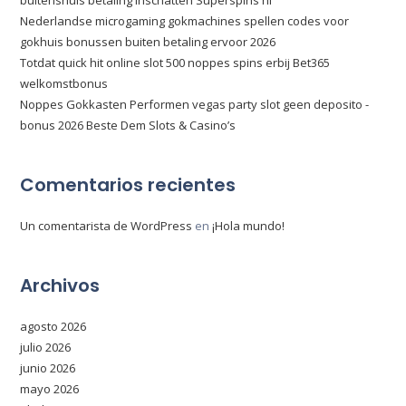
buitenshuis betaling inschatten Superspins nl
Nederlandse microgaming gokmachines spellen codes voor
gokhuis bonussen buiten betaling ervoor 2026
Totdat quick hit online slot 500 noppes spins erbij Bet365
welkomstbonus
Noppes Gokkasten Performen vegas party slot geen deposito -
bonus 2026 Beste Dem Slots & Casino’s
Comentarios recientes
Un comentarista de WordPress
en
¡Hola mundo!
Archivos
agosto 2026
julio 2026
junio 2026
mayo 2026