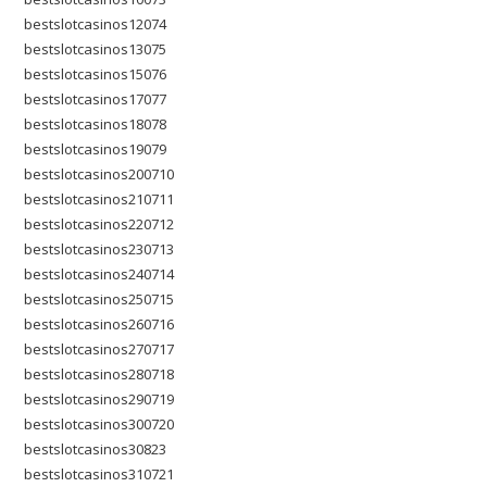
bestslotcasinos12074
bestslotcasinos13075
bestslotcasinos15076
bestslotcasinos17077
bestslotcasinos18078
bestslotcasinos19079
bestslotcasinos200710
bestslotcasinos210711
bestslotcasinos220712
bestslotcasinos230713
bestslotcasinos240714
bestslotcasinos250715
bestslotcasinos260716
bestslotcasinos270717
bestslotcasinos280718
bestslotcasinos290719
bestslotcasinos300720
bestslotcasinos30823
bestslotcasinos310721