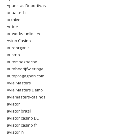
Apuestas Deportivas
aqua-tech
archive
Article
artworks-unlimited
Asino Casino
auroorganic
austria
autembezpecne
autobedrijfwieringa
autoprogagnon.com
Avia Masters
Avia Masters Demo
aviamasters-casinos
aviator
aviator brazil
aviator casino DE
aviator casino fr
aviator IN