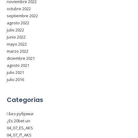
noviembre 2022
octubre 2022
septiembre 2022
agosto 2022
julio 2022
junio 2022
mayo 2022
marzo 2022
diciembre 2021
agosto 2021
julio 2021
julio 2016
Categorías
! Без рубрики
¿Es 20bet un
04_07_ES_AKS
04_07_IT_AKS