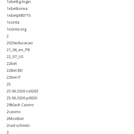
1xbetkg-login
1xbetkorea
1xbetpt80715
1xcinta
1xcinta.org
2
2020educacao
21_06_en_PB
22_07_US
22bet
22Bet BD
22bet IT
25
25.06.2026 ru0263
25.06.2026-p0020
29black Casino
2casino
2Mostbet
2rad-schmitz
3