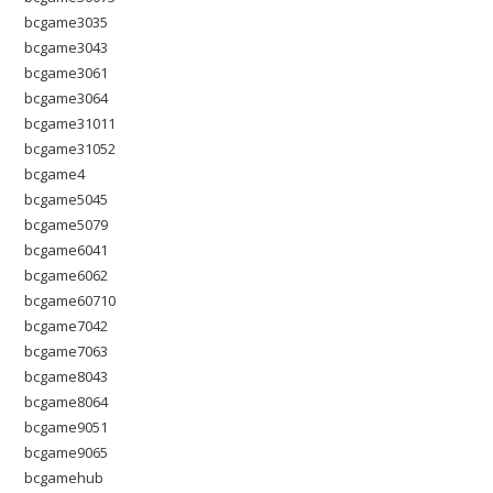
bcgame3035
bcgame3043
bcgame3061
bcgame3064
bcgame31011
bcgame31052
bcgame4
bcgame5045
bcgame5079
bcgame6041
bcgame6062
bcgame60710
bcgame7042
bcgame7063
bcgame8043
bcgame8064
bcgame9051
bcgame9065
bcgamehub