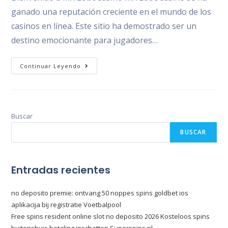
entrada:
ganado una reputación creciente en el mundo de los
casinos en línea. Este sitio ha demostrado ser un
destino emocionante para jugadores…
Descubre
Continuar Leyendo
La
Experiencia
De
Juego
En
MX
LoboCasino
Buscar
-470928231
BUSCAR
Entradas recientes
no deposito premie: ontvang 50 noppes spins goldbet ios
aplikacija bij registratie Voetbalpool
Free spins resident online slot no deposito 2026 Kosteloos spins