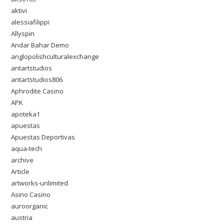
aktivi
alessiafilippi
Allyspin
Andar Bahar Demo
anglopolishculturalexchange
antartstudios
antartstudios806
Aphrodite Casino
APK
apoteka1
apuestas
Apuestas Deportivas
aqua-tech
archive
Article
artworks-unlimited
Asino Casino
auroorganic
austria