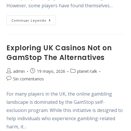
However, some players have found themselves…
Exploring
Continuar Leyendo
Casinos
Not
Affected
By
GamStop
-1328274370
Exploring UK Casinos Not on
GamStop The Alternatives
Autor
Publicación
Categoría
admin
19 mayo, 2026
planet-talk
de
de
de
Comentarios
Sin comentarios
la
la
la
de
entrada:
entrada:
entrada:
la
For many players in the UK, the online gambling
entrada:
landscape is dominated by the GamStop self-
exclusion program. While this initiative is designed to
help individuals who experience gambling-related
harm, it…