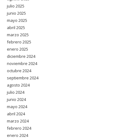
julio 2025
junio 2025
mayo 2025
abril 2025
marzo 2025
febrero 2025
enero 2025
diciembre 2024
noviembre 2024
octubre 2024
septiembre 2024
agosto 2024
julio 2024
junio 2024
mayo 2024
abril 2024
marzo 2024
febrero 2024
enero 2024