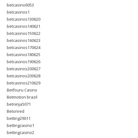
betcasino6053
betcasinos1
betcasinos130620
betcasinos140621
betcasinos150622
betcasinos160623
betcasinos170624
betcasinos180625
betcasinos190626
betcasinos200627
betcasinos200628
betcasinos210629
Betfouru Casino
Betmotion brazil
betninja5071
Betonred
betting29011
bettingcasino1
bettingcasino2