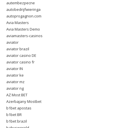
autembezpecne
autobedrijfwieringa
autoprogagnon.com
Avia Masters
Avia Masters Demo
aviamasters-casinos
aviator
aviator brazil
aviator casino DE
aviator casino fr
aviator IN
aviator ke
aviator mz
aviator ng
AZ Most BET
Azerbajany Mostbet
b1bet apostas
b1bet BR
b1bet brazil
babyswereld