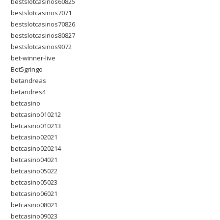
bestslotcasinos60825
bestslotcasinos7071
bestslotcasinos70826
bestslotcasinos80827
bestslotcasinos9072
bet-winner-live
Bet5gringo
betandreas
betandres4
betcasino
betcasino010212
betcasino010213
betcasino02021
betcasino020214
betcasino04021
betcasino05022
betcasino05023
betcasino06021
betcasino08021
betcasino09023