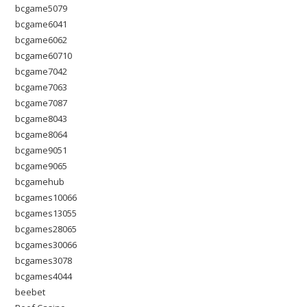
bcgame5079
bcgame6041
bcgame6062
bcgame60710
bcgame7042
bcgame7063
bcgame7087
bcgame8043
bcgame8064
bcgame9051
bcgame9065
bcgamehub
bcgames10066
bcgames13055
bcgames28065
bcgames30066
bcgames3078
bcgames4044
beebet