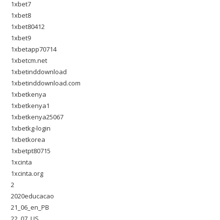
1xbet7
1xbet8
1xbet80412
1xbet9
1xbetapp70714
1xbetcm.net
1xbetinddownload
1xbetinddownload.com
1xbetkenya
1xbetkenya1
1xbetkenya25067
1xbetkg-login
1xbetkorea
1xbetpt80715
1xcinta
1xcinta.org
2
2020educacao
21_06_en_PB
22_07_US