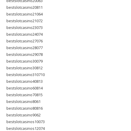
bestslotcasino20063
bestslotcasino20811
bestslotcasino21064
bestslotcasino21072
bestslotcasino23073
bestslotcasino24074
bestslotcasino27076
bestslotcasino28077
bestslotcasino29078
bestslotcasino30079
bestslotcasino30812
bestslotcasino310710
bestslotcasino40813
bestslotcasino60814
bestslotcasino70815
bestslotcasino8061
bestslotcasino80816
bestslotcasino9062
bestslotcasinos10073
bestslotcasinos12074