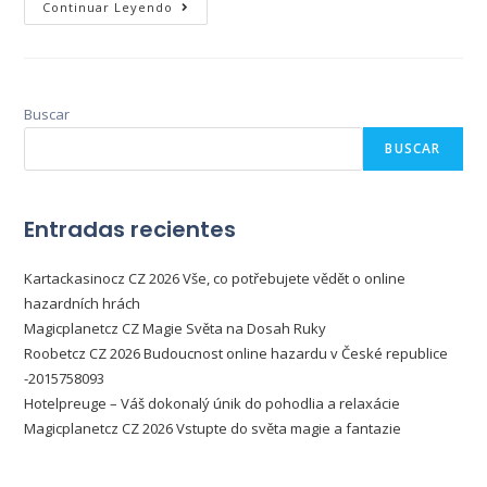
Understanding
Continuar Leyendo
GamStop
Excluded
Sites
For
Unrestricted
Online
Gaming
Buscar
BUSCAR
Entradas recientes
Kartackasinocz CZ 2026 Vše, co potřebujete vědět o online
hazardních hrách
Magicplanetcz CZ Magie Světa na Dosah Ruky
Roobetcz CZ 2026 Budoucnost online hazardu v České republice
-2015758093
Hotelpreuge – Váš dokonalý únik do pohodlia a relaxácie
Magicplanetcz CZ 2026 Vstupte do světa magie a fantazie