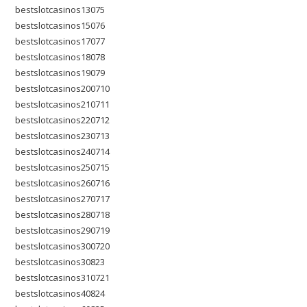
bestslotcasinos13075
bestslotcasinos15076
bestslotcasinos17077
bestslotcasinos18078
bestslotcasinos19079
bestslotcasinos200710
bestslotcasinos210711
bestslotcasinos220712
bestslotcasinos230713
bestslotcasinos240714
bestslotcasinos250715
bestslotcasinos260716
bestslotcasinos270717
bestslotcasinos280718
bestslotcasinos290719
bestslotcasinos300720
bestslotcasinos30823
bestslotcasinos310721
bestslotcasinos40824