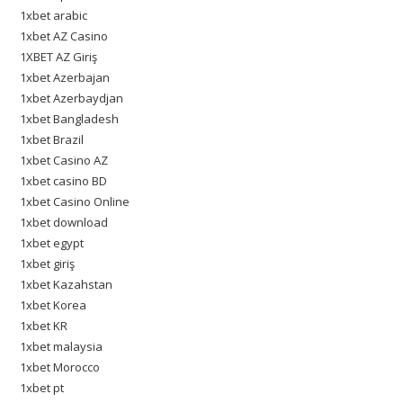
1xbet arabic
1xbet AZ Casino
1XBET AZ Giriş
1xbet Azerbajan
1xbet Azerbaydjan
1xbet Bangladesh
1xbet Brazil
1xbet Casino AZ
1xbet casino BD
1xbet Casino Online
1xbet download
1xbet egypt
1xbet giriş
1xbet Kazahstan
1xbet Korea
1xbet KR
1xbet malaysia
1xbet Morocco
1xbet pt