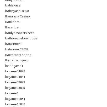
bahisyasal
bahisyasal 8000
Bananzia Casino
Bankobet
Basaribet
batdynsspecialisten
bathroom-showrooms
batwinner1
batwinner28032
Baxterbet España
Baxterbet spain
bc-bdgame1
bcgame01022
bcgame01041
bcgame02023
bcgame03025
bcgame1
bcgame10051
bcgame10052