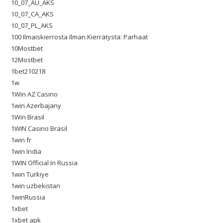
10_07_AU_AKS
10_07_CA_AKS
10_07_PL_AKS
100 Ilmaiskierrosta Ilman Kierrätystä: Parhaat
10Mostbet
12Mostbet
1bet210218
1w
1Win AZ Casino
1win Azerbajany
1Win Brasil
1WIN Casino Brasil
1win fr
1win India
1WIN Official In Russia
1win Turkiye
1win uzbekistan
1winRussia
1xbet
1xbet apk