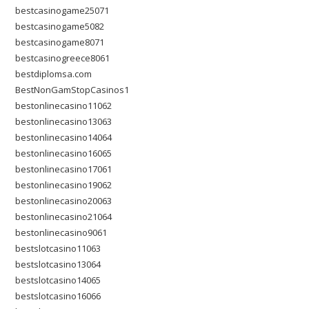
bestcasinogame25071
bestcasinogame5082
bestcasinogame8071
bestcasinogreece8061
bestdiplomsa.com
BestNonGamStopCasinos1
bestonlinecasino11062
bestonlinecasino13063
bestonlinecasino14064
bestonlinecasino16065
bestonlinecasino17061
bestonlinecasino19062
bestonlinecasino20063
bestonlinecasino21064
bestonlinecasino9061
bestslotcasino11063
bestslotcasino13064
bestslotcasino14065
bestslotcasino16066