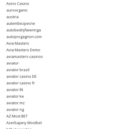
Asino Casino
auroorganic
austria
autembezpecne
autobedrijfwieringa
autoprogagnon.com
Avia Masters
Avia Masters Demo
aviamasters-casinos
aviator
aviator brazil
aviator casino DE
aviator casino fr
aviator IN
aviator ke
aviator mz
aviator ng
AZ Most BET
Azerbajany Mostbet