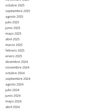
octubre 2025
septiembre 2025
agosto 2025
julio 2025
junio 2025
mayo 2025
abril 2025
marzo 2025
febrero 2025
enero 2025
diciembre 2024
noviembre 2024
octubre 2024
septiembre 2024
agosto 2024
julio 2024
junio 2024
mayo 2024
abril 2024