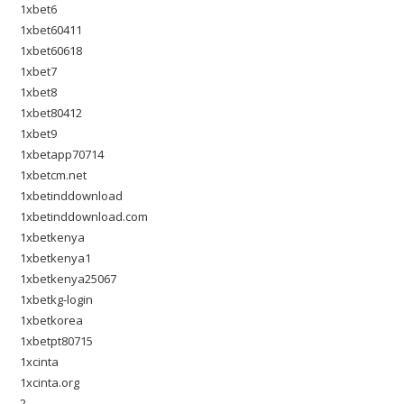
1xbet6
1xbet60411
1xbet60618
1xbet7
1xbet8
1xbet80412
1xbet9
1xbetapp70714
1xbetcm.net
1xbetinddownload
1xbetinddownload.com
1xbetkenya
1xbetkenya1
1xbetkenya25067
1xbetkg-login
1xbetkorea
1xbetpt80715
1xcinta
1xcinta.org
2