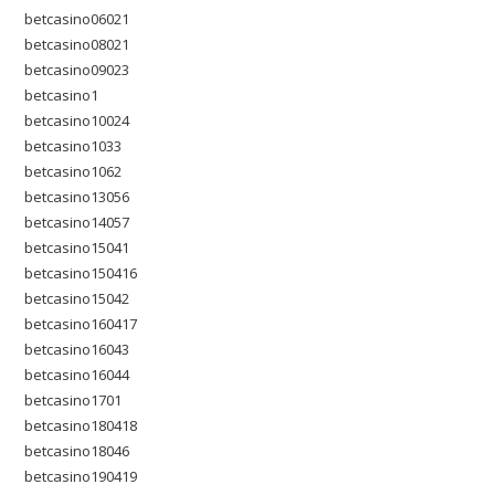
betcasino06021
betcasino08021
betcasino09023
betcasino1
betcasino10024
betcasino1033
betcasino1062
betcasino13056
betcasino14057
betcasino15041
betcasino150416
betcasino15042
betcasino160417
betcasino16043
betcasino16044
betcasino1701
betcasino180418
betcasino18046
betcasino190419