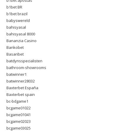
b1bet apostas
b1bet BR
b1bet brazil
babyswereld
bahisyasal
bahisyasal 8000
Bananzia Casino
Bankobet
Basaribet
batdynsspecialisten
bathroom-showrooms
batwinner1
batwinner28032
Baxterbet España
Baxterbet spain
bc-bdgame1
bcgame01022
bcgame01041
bcgame02023
bcgame03025