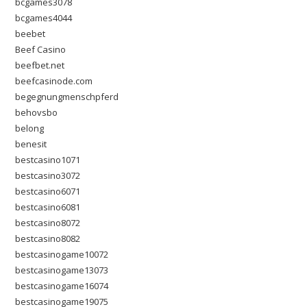
bcgames3078
bcgames4044
beebet
Beef Casino
beefbet.net
beefcasinode.com
begegnungmenschpferd
behovsbo
belong
benesit
bestcasino1071
bestcasino3072
bestcasino6071
bestcasino6081
bestcasino8072
bestcasino8082
bestcasinogame10072
bestcasinogame13073
bestcasinogame16074
bestcasinogame19075