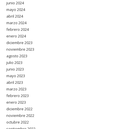
junio 2024
mayo 2024
abril 2024
marzo 2024
febrero 2024
enero 2024
diciembre 2023
noviembre 2023
agosto 2023
julio 2023
junio 2023
mayo 2023
abril 2023
marzo 2023
febrero 2023
enero 2023
diciembre 2022
noviembre 2022
octubre 2022
septiembre 2022