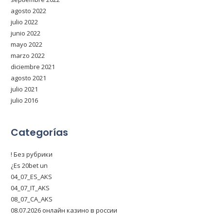
agosto 2022
julio 2022
junio 2022
mayo 2022
marzo 2022
diciembre 2021
agosto 2021
julio 2021
julio 2016
Categorías
! Без рубрики
¿Es 20bet un
04_07_ES_AKS
04_07_IT_AKS
08_07_CA_AKS
08.07.2026 онлайн казино в россии