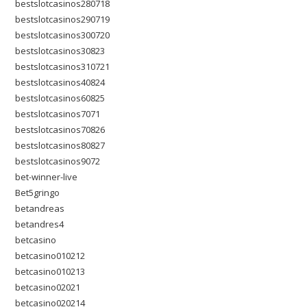
bestslotcasinos280718
bestslotcasinos290719
bestslotcasinos300720
bestslotcasinos30823
bestslotcasinos310721
bestslotcasinos40824
bestslotcasinos60825
bestslotcasinos7071
bestslotcasinos70826
bestslotcasinos80827
bestslotcasinos9072
bet-winner-live
Bet5gringo
betandreas
betandres4
betcasino
betcasino010212
betcasino010213
betcasino02021
betcasino020214