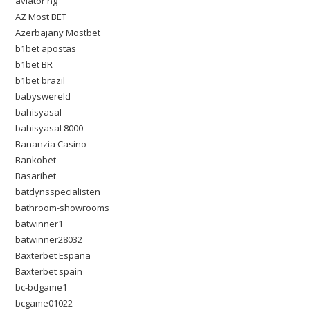
aviator ng
AZ Most BET
Azerbajany Mostbet
b1bet apostas
b1bet BR
b1bet brazil
babyswereld
bahisyasal
bahisyasal 8000
Bananzia Casino
Bankobet
Basaribet
batdynsspecialisten
bathroom-showrooms
batwinner1
batwinner28032
Baxterbet España
Baxterbet spain
bc-bdgame1
bcgame01022