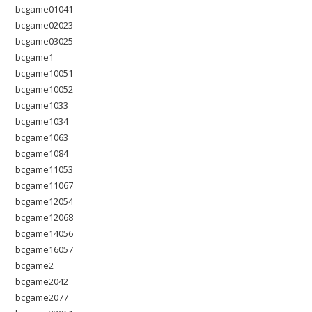
bcgame01041
bcgame02023
bcgame03025
bcgame1
bcgame10051
bcgame10052
bcgame1033
bcgame1034
bcgame1063
bcgame1084
bcgame11053
bcgame11067
bcgame12054
bcgame12068
bcgame14056
bcgame16057
bcgame2
bcgame2042
bcgame2077