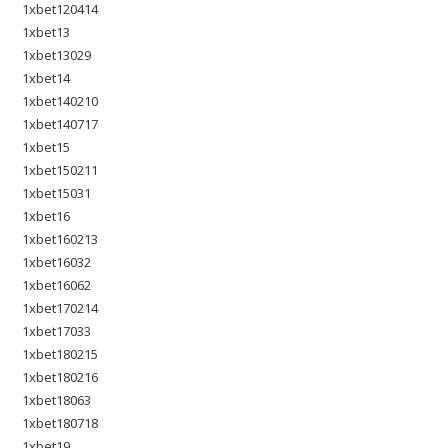
1xbet120414
1xbet13
1xbet13029
1xbet14
1xbet140210
1xbet140717
1xbet15
1xbet150211
1xbet15031
1xbet16
1xbet160213
1xbet16032
1xbet16062
1xbet170214
1xbet17033
1xbet180215
1xbet180216
1xbet18063
1xbet180718
1xbet19