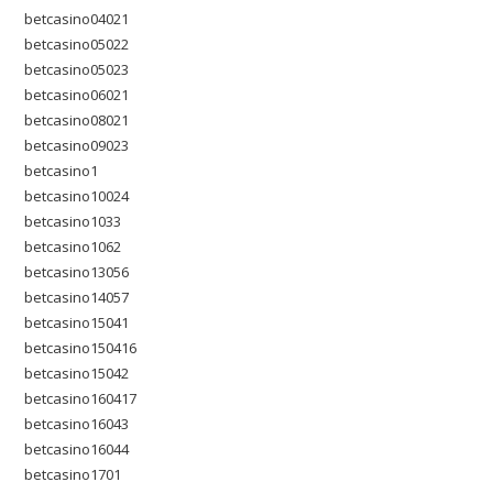
betcasino04021
betcasino05022
betcasino05023
betcasino06021
betcasino08021
betcasino09023
betcasino1
betcasino10024
betcasino1033
betcasino1062
betcasino13056
betcasino14057
betcasino15041
betcasino150416
betcasino15042
betcasino160417
betcasino16043
betcasino16044
betcasino1701