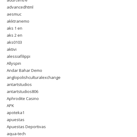
adurcentre
advancedhtml
aesmuc
akktranemo
aks 1 en
aks 2 en
aks0103
aktivi
alessiafilippi
Allyspin
Andar Bahar Demo
anglopolishculturalexchange
antartstudios
antartstudios806
Aphrodite Casino
APK
apoteka1
apuestas
Apuestas Deportivas
aqua-tech