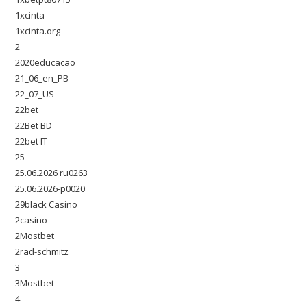
1xcinta
1xcinta.org
2
2020educacao
21_06_en_PB
22_07_US
22bet
22Bet BD
22bet IT
25
25.06.2026 ru0263
25.06.2026-p0020
29black Casino
2casino
2Mostbet
2rad-schmitz
3
3Mostbet
4