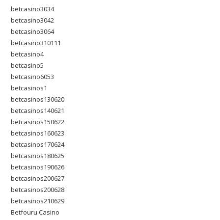
betcasino3034
betcasino3042
betcasino3064
betcasino310111
betcasino4
betcasino5
betcasino6053
betcasinos1
betcasinos130620
betcasinos140621
betcasinos150622
betcasinos160623
betcasinos170624
betcasinos180625
betcasinos190626
betcasinos200627
betcasinos200628
betcasinos210629
Betfouru Casino