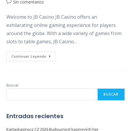
de
de
de
Comentarios
Sin comentarios
la
la
la
de
entrada:
entrada:
entrada:
la
Welcome to JB Casino JB Casino offers an
entrada:
exhilarating online gaming experience for players
around the globe. With a wide variety of games from
slots to table games, JB Casino…
JB
Continuar Leyendo
Casino
Login
Your
Gateway
To
Exciting
Online
Buscar
Gaming
457420129
BUSCAR
Entradas recientes
Kartackasinocz CZ 2026 Budoucnost kasinových her