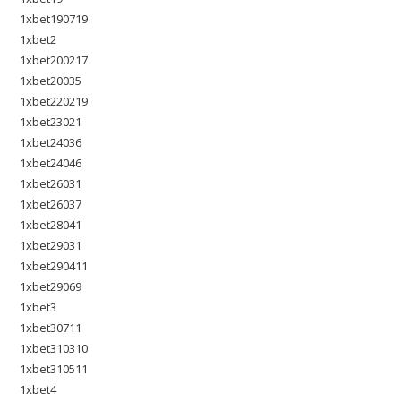
1xbet190719
1xbet2
1xbet200217
1xbet20035
1xbet220219
1xbet23021
1xbet24036
1xbet24046
1xbet26031
1xbet26037
1xbet28041
1xbet29031
1xbet290411
1xbet29069
1xbet3
1xbet30711
1xbet310310
1xbet310511
1xbet4