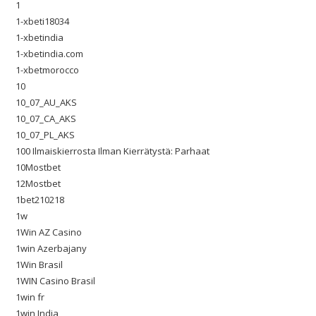
1
1-xbeti18034
1-xbetindia
1-xbetindia.com
1-xbetmorocco
10
10_07_AU_AKS
10_07_CA_AKS
10_07_PL_AKS
100 Ilmaiskierrosta Ilman Kierrätystä: Parhaat
10Mostbet
12Mostbet
1bet210218
1w
1Win AZ Casino
1win Azerbajany
1Win Brasil
1WIN Casino Brasil
1win fr
1win India