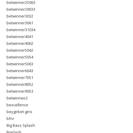
betwinner25063
betwinner29033
betwinner3032
betwinner3061
betwinner31034
betwinner4041
betwinner4062
betwinner5042
betwinner5054
betwinner5063
betwinner6043
betwinner7051
betwinner8052
betwinner9053
betwinneк2
bexcellence
beygirbet-giris
bfnr
Big Bass Splash
Bigclash