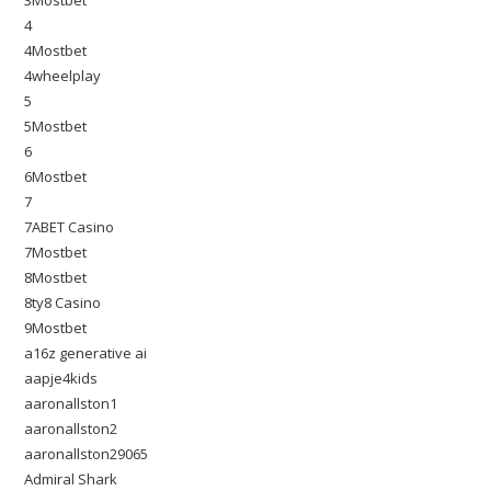
3Mostbet
4
4Mostbet
4wheelplay
5
5Mostbet
6
6Mostbet
7
7ABET Casino
7Mostbet
8Mostbet
8ty8 Casino
9Mostbet
a16z generative ai
aapje4kids
aaronallston1
aaronallston2
aaronallston29065
Admiral Shark