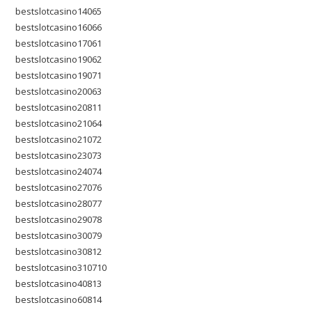
bestslotcasino14065
bestslotcasino16066
bestslotcasino17061
bestslotcasino19062
bestslotcasino19071
bestslotcasino20063
bestslotcasino20811
bestslotcasino21064
bestslotcasino21072
bestslotcasino23073
bestslotcasino24074
bestslotcasino27076
bestslotcasino28077
bestslotcasino29078
bestslotcasino30079
bestslotcasino30812
bestslotcasino310710
bestslotcasino40813
bestslotcasino60814