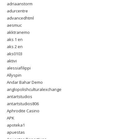
adriaanstorm
adurcentre
advancedhtml
aesmuc
akktranemo
aks 1 en
aks 2 en
aks0103
aktivi
alessiafilippi
Allyspin
Andar Bahar Demo
anglopolishculturalexchange
antartstudios
antartstudios806
Aphrodite Casino
APK
apoteka1
apuestas