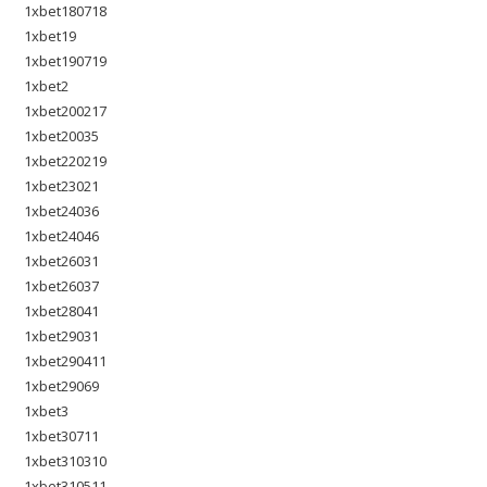
1xbet180718
1xbet19
1xbet190719
1xbet2
1xbet200217
1xbet20035
1xbet220219
1xbet23021
1xbet24036
1xbet24046
1xbet26031
1xbet26037
1xbet28041
1xbet29031
1xbet290411
1xbet29069
1xbet3
1xbet30711
1xbet310310
1xbet310511