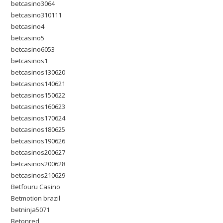
betcasino3064
betcasino310111
betcasino4
betcasino5
betcasino6053
betcasinos1
betcasinos130620
betcasinos140621
betcasinos150622
betcasinos160623
betcasinos170624
betcasinos180625
betcasinos190626
betcasinos200627
betcasinos200628
betcasinos210629
Betfouru Casino
Betmotion brazil
betninja5071
Betonred