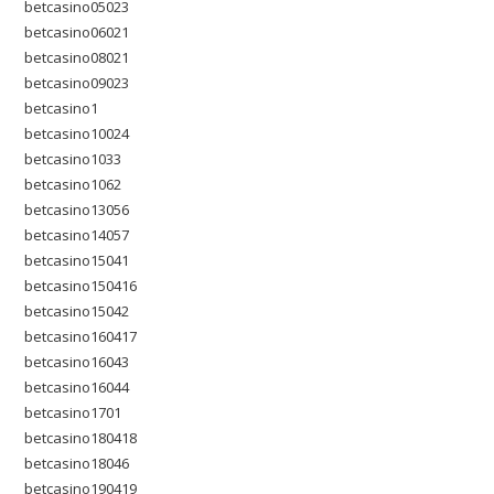
betcasino05023
betcasino06021
betcasino08021
betcasino09023
betcasino1
betcasino10024
betcasino1033
betcasino1062
betcasino13056
betcasino14057
betcasino15041
betcasino150416
betcasino15042
betcasino160417
betcasino16043
betcasino16044
betcasino1701
betcasino180418
betcasino18046
betcasino190419