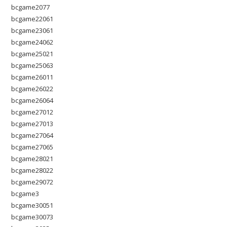
bcgame2077
bcgame22061
bcgame23061
bcgame24062
bcgame25021
bcgame25063
bcgame26011
bcgame26022
bcgame26064
bcgame27012
bcgame27013
bcgame27064
bcgame27065
bcgame28021
bcgame28022
bcgame29072
bcgame3
bcgame30051
bcgame30073