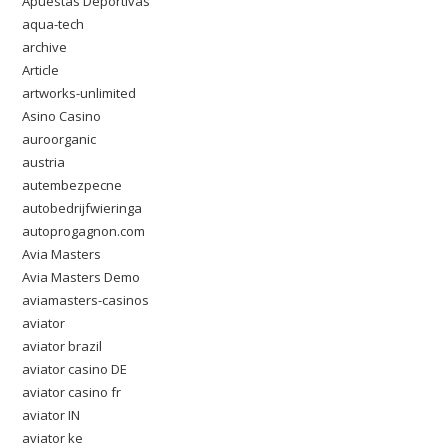
Apuestas Deportivas
aqua-tech
archive
Article
artworks-unlimited
Asino Casino
auroorganic
austria
autembezpecne
autobedrijfwieringa
autoprogagnon.com
Avia Masters
Avia Masters Demo
aviamasters-casinos
aviator
aviator brazil
aviator casino DE
aviator casino fr
aviator IN
aviator ke