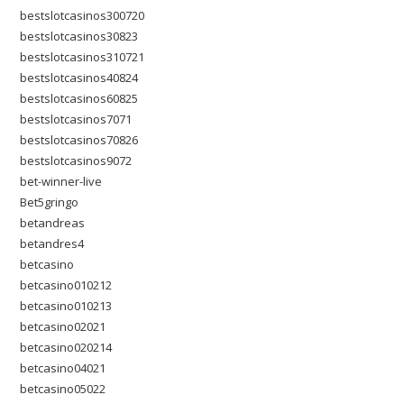
bestslotcasinos300720
bestslotcasinos30823
bestslotcasinos310721
bestslotcasinos40824
bestslotcasinos60825
bestslotcasinos7071
bestslotcasinos70826
bestslotcasinos9072
bet-winner-live
Bet5gringo
betandreas
betandres4
betcasino
betcasino010212
betcasino010213
betcasino02021
betcasino020214
betcasino04021
betcasino05022