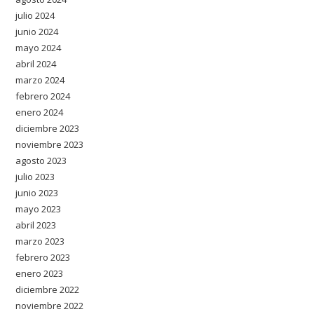
julio 2024
junio 2024
mayo 2024
abril 2024
marzo 2024
febrero 2024
enero 2024
diciembre 2023
noviembre 2023
agosto 2023
julio 2023
junio 2023
mayo 2023
abril 2023
marzo 2023
febrero 2023
enero 2023
diciembre 2022
noviembre 2022