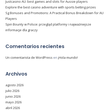
Justcasino AU: best games and slots for Aussie players
Explore the best casino adventure with sports betting prizes
Sg Bonuses and Promotions: A Practical Bonus Breakdown for AU
Players
Spin Bounty w Polsce: przegląd platformy i najważniejsze
informacje dla graczy
Comentarios recientes
Un comentarista de WordPress
en
¡Hola mundo!
Archivos
agosto 2026
julio 2026
junio 2026
mayo 2026
abril 2026