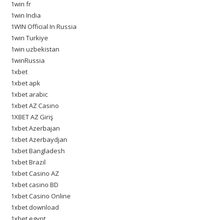
1win fr
1win India
1WIN Official In Russia
1win Turkiye
1win uzbekistan
1winRussia
1xbet
1xbet apk
1xbet arabic
1xbet AZ Casino
1XBET AZ Giriş
1xbet Azerbajan
1xbet Azerbaydjan
1xbet Bangladesh
1xbet Brazil
1xbet Casino AZ
1xbet casino BD
1xbet Casino Online
1xbet download
1xbet egypt