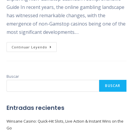
entrada:
Guide In recent years, the online gambling landscape
has witnessed remarkable changes, with the
emergence of non-Gamstop casinos being one of the
most significant developments.…
Exploring
Continuar Leyendo
Non-
Gamstop
Casinos
A
Comprehensive
Guide
-1256386308
Buscar
BUSCAR
Entradas recientes
Winsane Casino: Quick‑Hit Slots, Live Action & Instant Wins on the
Go