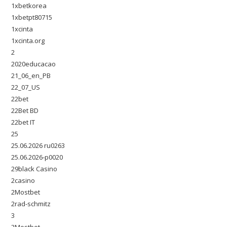
1xbetkorea
1xbetpt80715
1xcinta
1xcinta.org
2
2020educacao
21_06_en_PB
22_07_US
22bet
22Bet BD
22bet IT
25
25.06.2026 ru0263
25.06.2026-p0020
29black Casino
2casino
2Mostbet
2rad-schmitz
3