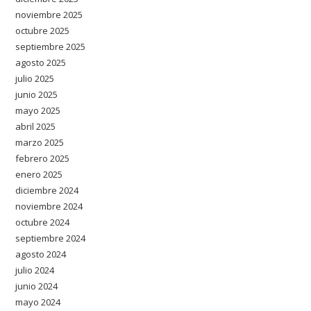
noviembre 2025
octubre 2025
septiembre 2025
agosto 2025
julio 2025
junio 2025
mayo 2025
abril 2025
marzo 2025
febrero 2025
enero 2025
diciembre 2024
noviembre 2024
octubre 2024
septiembre 2024
agosto 2024
julio 2024
junio 2024
mayo 2024