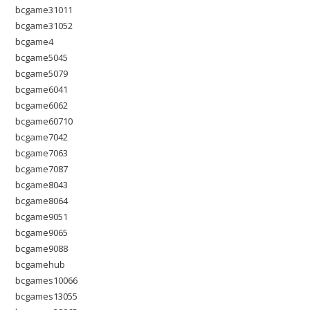
bcgame31011
bcgame31052
bcgame4
bcgame5045
bcgame5079
bcgame6041
bcgame6062
bcgame60710
bcgame7042
bcgame7063
bcgame7087
bcgame8043
bcgame8064
bcgame9051
bcgame9065
bcgame9088
bcgamehub
bcgames10066
bcgames13055