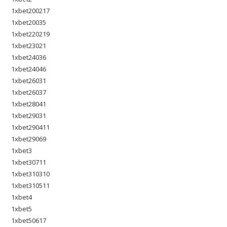
1xbet200217
1xbet20035
1xbet220219
1xbet23021
1xbet24036
1xbet24046
1xbet26031
1xbet26037
1xbet28041
1xbet29031
1xbet290411
1xbet29069
1xbet3
1xbet30711
1xbet310310
1xbet310511
1xbet4
1xbet5
1xbet50617