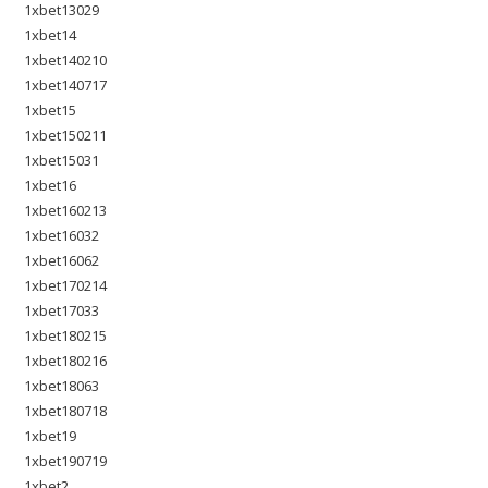
1xbet13029
1xbet14
1xbet140210
1xbet140717
1xbet15
1xbet150211
1xbet15031
1xbet16
1xbet160213
1xbet16032
1xbet16062
1xbet170214
1xbet17033
1xbet180215
1xbet180216
1xbet18063
1xbet180718
1xbet19
1xbet190719
1xbet2