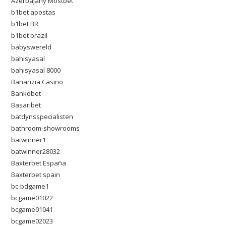
Azerbajany Mostbet
b1bet apostas
b1bet BR
b1bet brazil
babyswereld
bahisyasal
bahisyasal 8000
Bananzia Casino
Bankobet
Basaribet
batdynsspecialisten
bathroom-showrooms
batwinner1
batwinner28032
Baxterbet España
Baxterbet spain
bc-bdgame1
bcgame01022
bcgame01041
bcgame02023