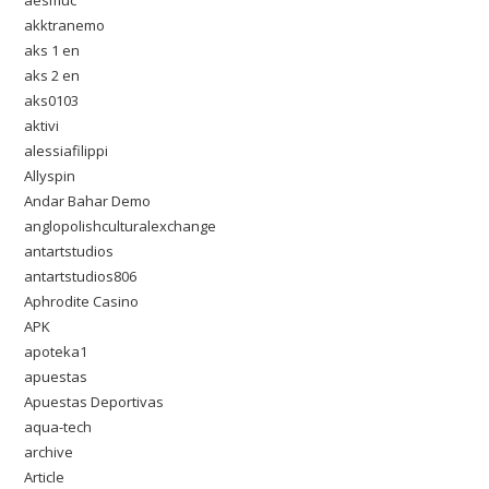
aesmuc
akktranemo
aks 1 en
aks 2 en
aks0103
aktivi
alessiafilippi
Allyspin
Andar Bahar Demo
anglopolishculturalexchange
antartstudios
antartstudios806
Aphrodite Casino
APK
apoteka1
apuestas
Apuestas Deportivas
aqua-tech
archive
Article