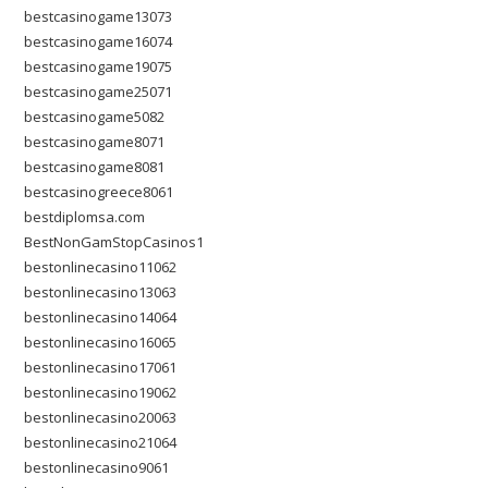
bestcasinogame13073
bestcasinogame16074
bestcasinogame19075
bestcasinogame25071
bestcasinogame5082
bestcasinogame8071
bestcasinogame8081
bestcasinogreece8061
bestdiplomsa.com
BestNonGamStopCasinos1
bestonlinecasino11062
bestonlinecasino13063
bestonlinecasino14064
bestonlinecasino16065
bestonlinecasino17061
bestonlinecasino19062
bestonlinecasino20063
bestonlinecasino21064
bestonlinecasino9061