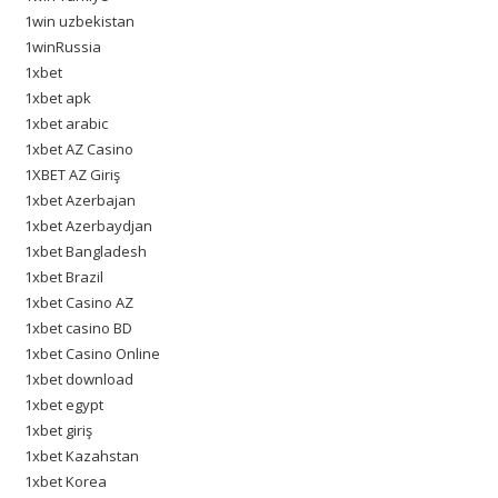
1win uzbekistan
1winRussia
1xbet
1xbet apk
1xbet arabic
1xbet AZ Casino
1XBET AZ Giriş
1xbet Azerbajan
1xbet Azerbaydjan
1xbet Bangladesh
1xbet Brazil
1xbet Casino AZ
1xbet casino BD
1xbet Casino Online
1xbet download
1xbet egypt
1xbet giriş
1xbet Kazahstan
1xbet Korea