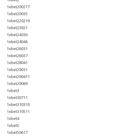
1xbet200217
1xbet20035
1xbet220219
1xbet23021
1xbet24036
1xbet24046
1xbet26031
1xbet26037
1xbet28041
1xbet29031
1xbet290411
1xbet29069
1xbet3
1xbet30711
1xbet310310
1xbet310511
1xbet4
1xbet5
1xbet50617