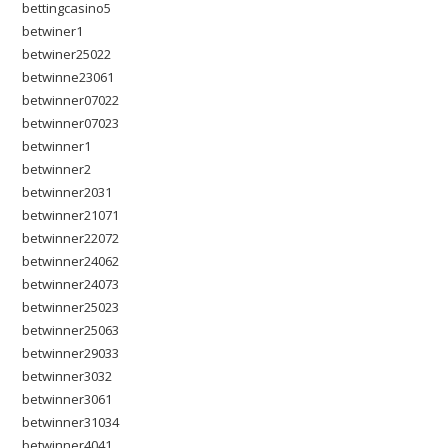
bettingcasino5
betwiner1
betwiner25022
betwinne23061
betwinner07022
betwinner07023
betwinner1
betwinner2
betwinner2031
betwinner21071
betwinner22072
betwinner24062
betwinner24073
betwinner25023
betwinner25063
betwinner29033
betwinner3032
betwinner3061
betwinner31034
betwinner4041