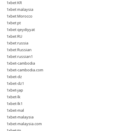
1xbet KR
1xbet malaysia
1xbet Morocco
1xbet pt
1xbet qeydiyyat
1xbet RU
1xbet russia
1xbet Russian
1xbet russian1
1xbet-cambodia
1xbet-cambodia.com
1xbet-dz
1xbet-dz1
1xbet-jap
1xbet-lk
1xbet-lk1
1xbet-mal
1xbet-malaysia
1xbet-malaysia.com
1xbet-tn