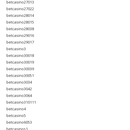
betcasino27013
betcasino27022
betcasino28014
betcasino28015
betcasino28038
betcasino29016
betcasino29017
betcasino3
betcasino30018
betcasino30019
betcasino30039
betcasino30051
betcasino3034
betcasino3042
betcasino3064
betcasino310111
betcasino4
betcasino5
betcasino6053
betcasinos1