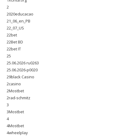
1xcinta.org
2
2020educacao
21_06_en_PB
22_07_US
22bet
22Bet BD
22bet IT
25
25.06.2026 ru0263
25.06.2026-p0020
29black Casino
2casino
2Mostbet
2rad-schmitz
3
3Mostbet
4
4Mostbet
4wheelplay