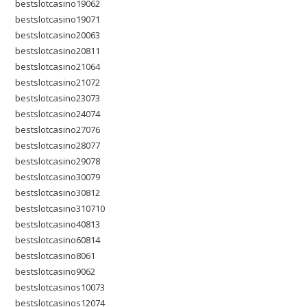
bestslotcasino19062
bestslotcasino19071
bestslotcasino20063
bestslotcasino20811
bestslotcasino21064
bestslotcasino21072
bestslotcasino23073
bestslotcasino24074
bestslotcasino27076
bestslotcasino28077
bestslotcasino29078
bestslotcasino30079
bestslotcasino30812
bestslotcasino310710
bestslotcasino40813
bestslotcasino60814
bestslotcasino8061
bestslotcasino9062
bestslotcasinos10073
bestslotcasinos12074