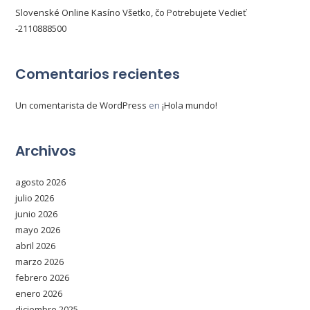
Slovenské Online Kasíno Všetko, čo Potrebujete Vedieť
-2110888500
Comentarios recientes
Un comentarista de WordPress
en
¡Hola mundo!
Archivos
agosto 2026
julio 2026
junio 2026
mayo 2026
abril 2026
marzo 2026
febrero 2026
enero 2026
diciembre 2025