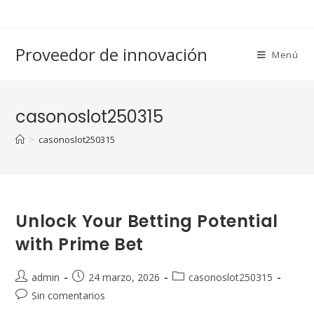
Saltar
al
contenido
Proveedor de innovación
Menú
casonoslot250315
>
casonoslot250315
Unlock Your Betting Potential
with Prime Bet
Autor
Publicación
Categoría
admin
24 marzo, 2026
casonoslot250315
de
de
de
Comentarios
Sin comentarios
la
la
la
de