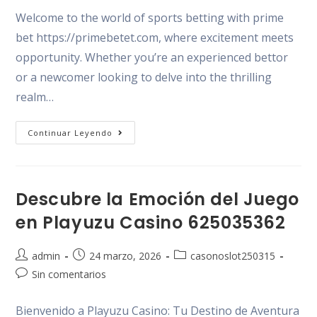
entrada:
entrada:
entrada:
la
Welcome to the world of sports betting with prime
entrada:
bet https://primebetet.com, where excitement meets
opportunity. Whether you’re an experienced bettor
or a newcomer looking to delve into the thrilling
realm…
Unlock
Continuar Leyendo
Your
Betting
Potential
With
Prime
Bet
Descubre la Emoción del Juego
en Playuzu Casino 625035362
Autor
Publicación
Categoría
admin
24 marzo, 2026
casonoslot250315
de
de
de
Comentarios
Sin comentarios
la
la
la
de
entrada:
entrada:
entrada:
la
Bienvenido a Playuzu Casino: Tu Destino de Aventura