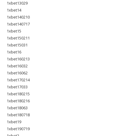
1xbet13029
1xbet14
1xbet140210
1xbet140717
1xbet15
1xbet150211
1xbet15031
1xbet16
1xbet160213
1xbet16032
1xbet16062
1xbet170214
1xbet17033
1xbet180215
1xbet180216
1xbet18063
1xbet180718
1xbet19
1xbet190719
1xbet2