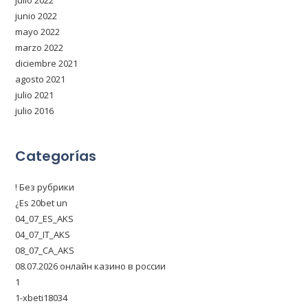
julio 2022
junio 2022
mayo 2022
marzo 2022
diciembre 2021
agosto 2021
julio 2021
julio 2016
Categorías
! Без рубрики
¿Es 20bet un
04_07_ES_AKS
04_07_IT_AKS
08_07_CA_AKS
08.07.2026 онлайн казино в россии
1
1-xbeti18034