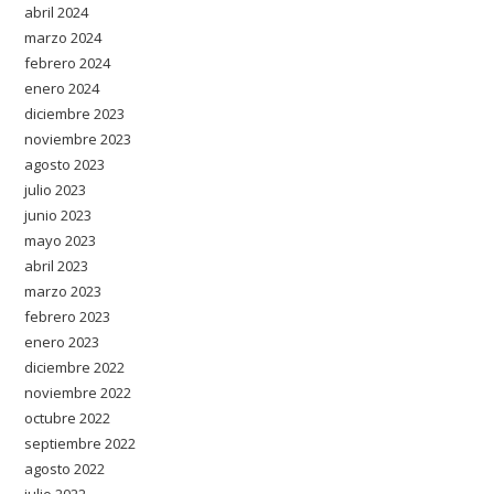
abril 2024
marzo 2024
febrero 2024
enero 2024
diciembre 2023
noviembre 2023
agosto 2023
julio 2023
junio 2023
mayo 2023
abril 2023
marzo 2023
febrero 2023
enero 2023
diciembre 2022
noviembre 2022
octubre 2022
septiembre 2022
agosto 2022