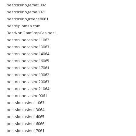
bestcasinogame5082
bestcasinogame8071
bestcasinogreece8061
bestdiplomsa.com
BestNonGamStopCasinos1
bestonlinecasino11062
bestonlinecasino13063
bestonlinecasino14064
bestonlinecasino16065
bestonlinecasino17061
bestonlinecasino19062
bestonlinecasino20063
bestonlinecasino21064
bestonlinecasino9061
bestslotcasino11063
bestslotcasino13064
bestslotcasino14065
bestslotcasino16066
bestslotcasino17061