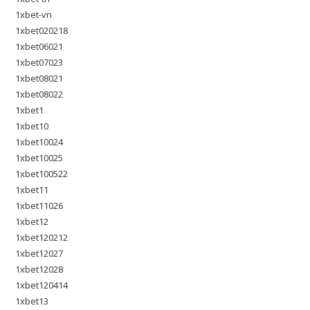
1xbet-vn
1xbet020218
1xbet06021
1xbet07023
1xbet08021
1xbet08022
1xbet1
1xbet10
1xbet10024
1xbet10025
1xbet100522
1xbet11
1xbet11026
1xbet12
1xbet120212
1xbet12027
1xbet12028
1xbet120414
1xbet13