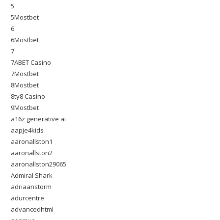
5
5Mostbet
6
6Mostbet
7
7ABET Casino
7Mostbet
8Mostbet
8ty8 Casino
9Mostbet
a16z generative ai
aapje4kids
aaronallston1
aaronallston2
aaronallston29065
Admiral Shark
adriaanstorm
adurcentre
advancedhtml