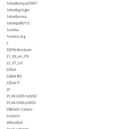
1xbetkenya25067
1xbetkg-login
1xbetkorea
1xbetpt80715
1xcinta
1xcinta.org
2
2020educacao
21_06_en_PB
22_07_US
22bet
22Bet BD
22bet IT
25
25.06.2026 ru0263
25.06.2026-p0020
29black Casino
2casino
2Mostbet