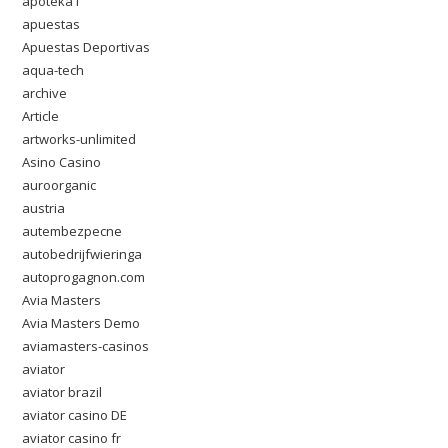
apoteka1
apuestas
Apuestas Deportivas
aqua-tech
archive
Article
artworks-unlimited
Asino Casino
auroorganic
austria
autembezpecne
autobedrijfwieringa
autoprogagnon.com
Avia Masters
Avia Masters Demo
aviamasters-casinos
aviator
aviator brazil
aviator casino DE
aviator casino fr