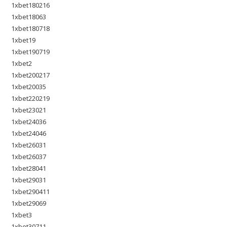
1xbet180216
1xbet18063
1xbet180718
1xbet19
1xbet190719
1xbet2
1xbet200217
1xbet20035
1xbet220219
1xbet23021
1xbet24036
1xbet24046
1xbet26031
1xbet26037
1xbet28041
1xbet29031
1xbet290411
1xbet29069
1xbet3
1xbet30711