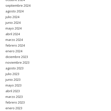
septiembre 2024
agosto 2024
julio 2024
junio 2024
mayo 2024
abril 2024
marzo 2024
febrero 2024
enero 2024
diciembre 2023
noviembre 2023
agosto 2023
julio 2023
junio 2023
mayo 2023
abril 2023
marzo 2023
febrero 2023
enero 2023