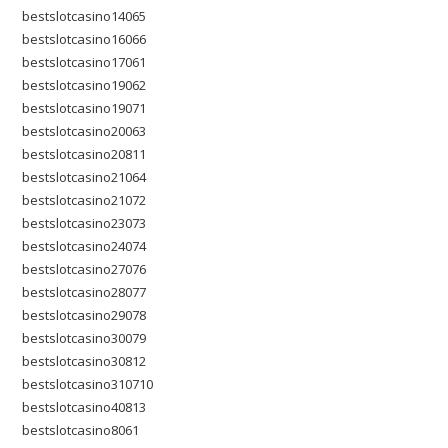
bestslotcasino14065
bestslotcasino16066
bestslotcasino17061
bestslotcasino19062
bestslotcasino19071
bestslotcasino20063
bestslotcasino20811
bestslotcasino21064
bestslotcasino21072
bestslotcasino23073
bestslotcasino24074
bestslotcasino27076
bestslotcasino28077
bestslotcasino29078
bestslotcasino30079
bestslotcasino30812
bestslotcasino310710
bestslotcasino40813
bestslotcasino8061