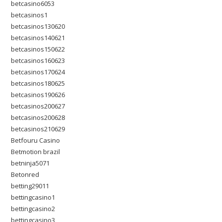
betcasino6053
betcasinos1
betcasinos130620
betcasinos140621
betcasinos150622
betcasinos160623
betcasinos170624
betcasinos180625
betcasinos190626
betcasinos200627
betcasinos200628
betcasinos210629
Betfouru Casino
Betmotion brazil
betninja5071
Betonred
betting29011
bettingcasino1
bettingcasino2
bettingcasino3