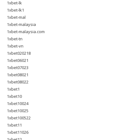
1xbet-lk
1xbet-lk1
1xbet-mal
1xbet-malaysia
1xbet-malaysia.com
1xbet-tn
1xbet-vn
1xbet020218
1xbet06021
1xbet07023
1xbet08021
1xbet08022
1xbet1
1xbet10
1xbet10024
1xbet10025
1xbet100522
1xbet11
1xbet11026
1xbet12