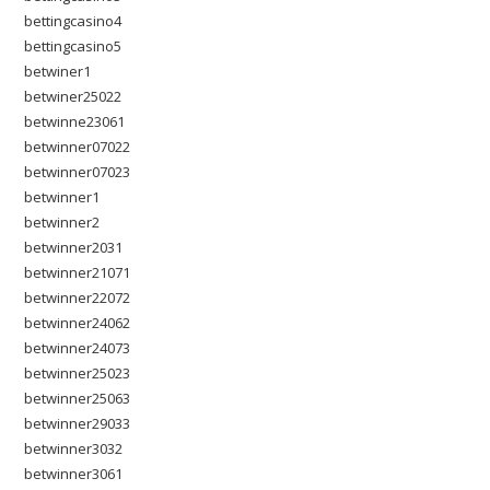
bettingcasino4
bettingcasino5
betwiner1
betwiner25022
betwinne23061
betwinner07022
betwinner07023
betwinner1
betwinner2
betwinner2031
betwinner21071
betwinner22072
betwinner24062
betwinner24073
betwinner25023
betwinner25063
betwinner29033
betwinner3032
betwinner3061