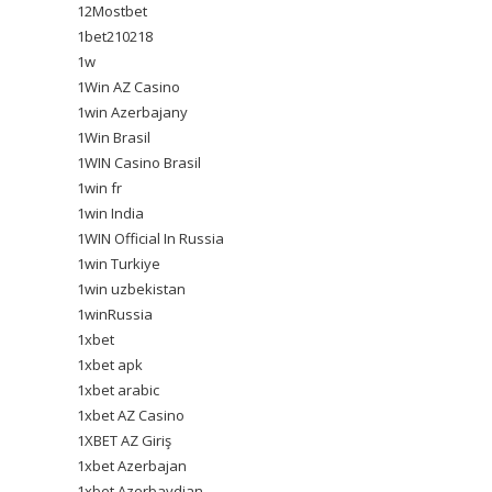
12Mostbet
1bet210218
1w
1Win AZ Casino
1win Azerbajany
1Win Brasil
1WIN Casino Brasil
1win fr
1win India
1WIN Official In Russia
1win Turkiye
1win uzbekistan
1winRussia
1xbet
1xbet apk
1xbet arabic
1xbet AZ Casino
1XBET AZ Giriş
1xbet Azerbajan
1xbet Azerbaydjan