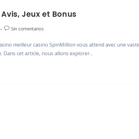
 Avis, Jeux et Bonus
Comentarios
Sin comentarios
de
la
asino meilleur casino SpinMillion vous attend avec une vast
entrada:
 Dans cet article, nous allons explorer…