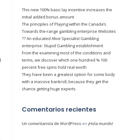
This new 100% basic lay incentive increases the
initial added bonus amount
The principles of Playing within the Canada’s
Towards the-range gambling enterprise Websites
?? An educated Alive Specialist Gambling
enterprise: Stupid Gambling establishment
From the examining most of the conditions and
n
terms, we discover which one hundred % 100
percent free spins hold real worth
They have been a greatest option for some body
with a massive bankroll, because they get the
chance getting huge experts
Comentarios recientes
Un comentarista de WordPress
en
¡Hola mundo!