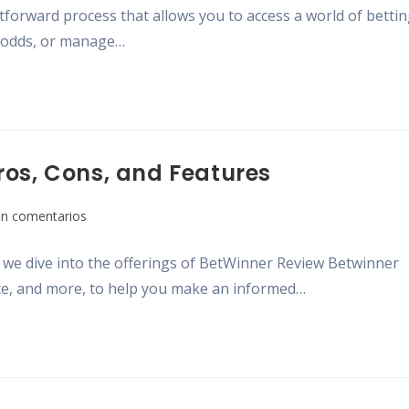
tforward process that allows you to access a world of betti
da:
ck odds, or manage…
ros, Cons, and Features
ntarios
in comentarios
we dive into the offerings of BetWinner Review Betwinner
da:
nce, and more, to help you make an informed…