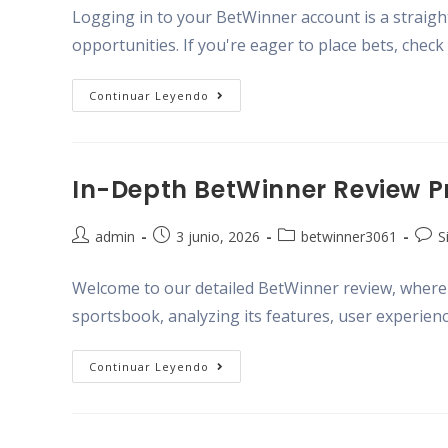
la
la
la
la
Logging in to your BetWinner account is a straigh
entrada:
entrada:
entrada:
entra
opportunities. If you're eager to place bets, che
How
Continuar Leyendo
To
Log
In
To
Your
BetWinner
In-Depth BetWinner Review P
Account
A
Step-
Autor
Publicación
By-
Categoría
Come
admin
3 junio, 2026
betwinner3061
S
Step
de
de
de
de
Guide
la
la
-857440839
la
la
Welcome to our detailed BetWinner review, where 
entrada:
entrada:
entrada:
entra
sportsbook, analyzing its features, user experie
In-
Continuar Leyendo
Depth
BetWinner
Review
Pros,
Cons,