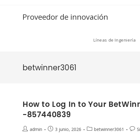
Saltar
al
Proveedor de innovación
contenido
Líneas de Ingeniería
betwinner3061
How to Log In to Your BetWi
-857440839
Autor
Publicación
Categoría
Come
admin
3 junio, 2026
betwinner3061
S
de
de
de
de