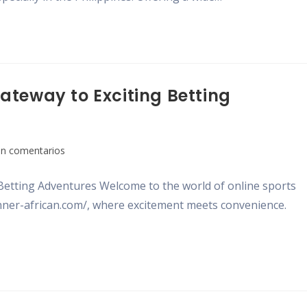
ateway to Exciting Betting
ntarios
in comentarios
Betting Adventures Welcome to the world of online sports
da:
nner-african.com/, where excitement meets convenience.