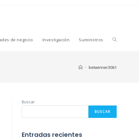
ades de negocio
Investigación
Suministros
>
betwinner3061
Buscar
BUSCAR
Entradas recientes