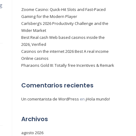
ng
Zoome Casino: Quick‑Hit Slots and Fast‑Paced
Gaming for the Modern Player
Carlsberg’s 2026 Productivity Challenge and the
Wider Market
Best Real cash Web based casinos inside the
2026, Verified
Casinos on the internet 2026 Best A real income
Online casinos
Pharaons Gold III: Totally free Incentives & Remark
Comentarios recientes
Un comentarista de WordPress
en
¡Hola mundo!
Archivos
agosto 2026