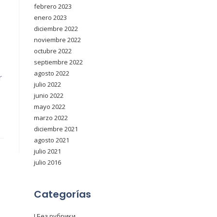
febrero 2023
g
enero 2023
diciembre 2022
noviembre 2022
octubre 2022
septiembre 2022
agosto 2022
r
julio 2022
junio 2022
mayo 2022
marzo 2022
diciembre 2021
agosto 2021
julio 2021
julio 2016
Categorías
! Без рубрики