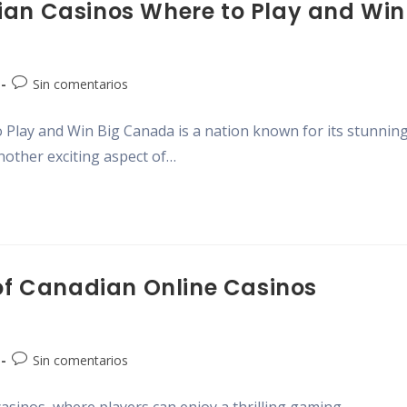
ian Casinos Where to Play and Win
Comentarios
Sin comentarios
de
la
 Play and Win Big Canada is a nation known for its stunnin
entrada:
Another exciting aspect of…
 of Canadian Online Casinos
Comentarios
Sin comentarios
de
la