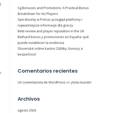
d
Sg Bonuses and Promotions: A Practical Bonus
Breakdown for AU Players
Spin Bounty w Polsce: przegląd platformy i
najważniejsze informacje dla graczy
Betti review and player reputation in the UK
Bethard bonos y promociones en España: qué
puede establecer la evidencia
Slovenské online kasíno Zážitky, bonusy a
bezpečnosť
Comentarios recientes
e
Un comentarista de WordPress
en
¡Hola mundo!
Archivos
agosto 2026