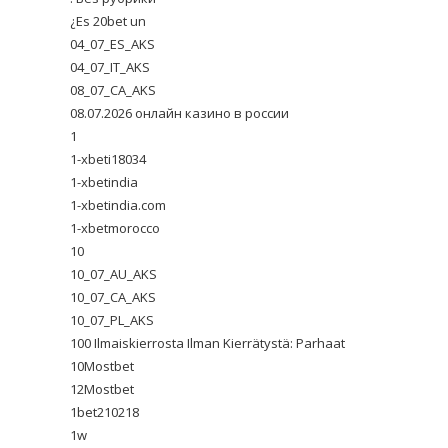
¿Es 20bet un
04_07_ES_AKS
04_07_IT_AKS
08_07_CA_AKS
08.07.2026 онлайн казино в россии
1
1-xbeti18034
1-xbetindia
1-xbetindia.com
1-xbetmorocco
10
10_07_AU_AKS
10_07_CA_AKS
10_07_PL_AKS
100 Ilmaiskierrosta Ilman Kierrätystä: Parhaat
10Mostbet
12Mostbet
1bet210218
1w