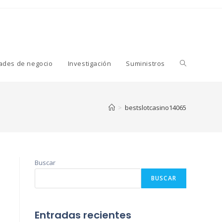
ades de negocio
Investigación
Suministros
>
bestslotcasino14065
Buscar
BUSCAR
Entradas recientes