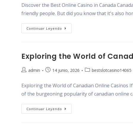
la
la
la
Discover the Best Online Casino in Canada Canada 
entrada:
entrada:
entrada:
friendly people. But did you know that it's also 
Discover
Continuar Leyendo
The
Best
Online
Casino
In
Canada
Exploring the World of Cana
A
Comprehensive
Guide
Autor
Publicación
-374916339
Categoría
admin
14 junio, 2026
bestslotcasino14065
de
de
de
la
la
la
Exploring the World of Canadian Online Casinos If
entrada:
entrada:
entrada:
of the burgeoning popularity of canadian online c
Exploring
Continuar Leyendo
The
World
Of
Canadian
Online