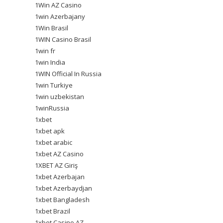
1Win AZ Casino
1win Azerbajany
1Win Brasil
1WIN Casino Brasil
1win fr
1win India
1WIN Official In Russia
1win Turkiye
1win uzbekistan
1winRussia
1xbet
1xbet apk
1xbet arabic
1xbet AZ Casino
1XBET AZ Giriş
1xbet Azerbajan
1xbet Azerbaydjan
1xbet Bangladesh
1xbet Brazil
1xbet Casino AZ