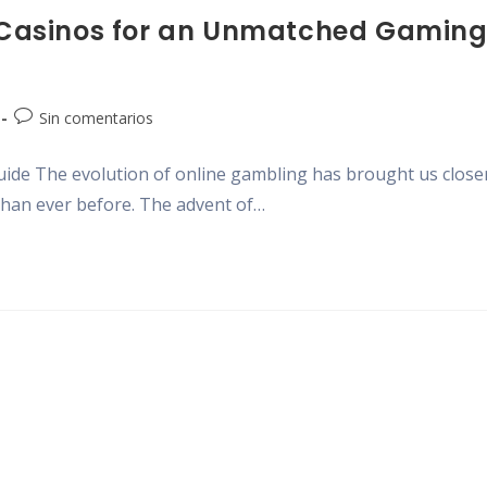
ne Casinos for an Unmatched Gamin
Comentarios
Sin comentarios
de
la
ide The evolution of online gambling has brought us close
entrada:
 than ever before. The advent of…