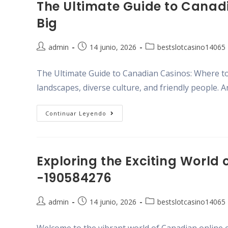
Casinos
The Ultimate Guide to Canad
-215754573
Big
Autor
Publicación
Categoría
admin
14 junio, 2026
bestslotcasino14065
de
de
de
la
la
la
The Ultimate Guide to Canadian Casinos: Where to
entrada:
entrada:
entrada:
landscapes, diverse culture, and friendly people. 
The
Continuar Leyendo
Ultimate
Guide
To
Canadian
Casinos
Where
Exploring the Exciting World
To
Play
-190584276
And
Win
Big
Autor
Publicación
Categoría
admin
14 junio, 2026
bestslotcasino14065
de
de
de
la
la
la