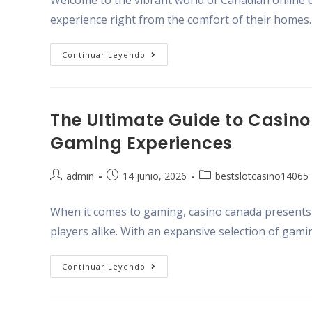
Welcome to the vibrant world of Canadian online c
entrada:
entrada:
entrada:
experience right from the comfort of their homes.
Exploring
Continuar Leyendo
The
Exciting
World
Of
Canadian
Online
The Ultimate Guide to Casino
Casinos
-190584276
Gaming Experiences
Autor
Publicación
Categoría
admin
14 junio, 2026
bestslotcasino14065
de
de
de
la
la
la
When it comes to gaming, casino canada presents a
entrada:
entrada:
entrada:
players alike. With an expansive selection of ga
The
Continuar Leyendo
Ultimate
Guide
To
Casino