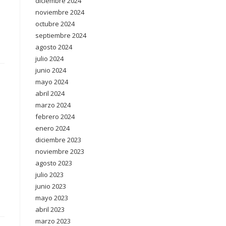
diciembre 2024
noviembre 2024
octubre 2024
septiembre 2024
agosto 2024
julio 2024
junio 2024
mayo 2024
abril 2024
marzo 2024
febrero 2024
enero 2024
diciembre 2023
noviembre 2023
agosto 2023
julio 2023
junio 2023
mayo 2023
abril 2023
marzo 2023