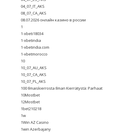
04_07_IT_AKS
08_07_CA_AKS
08.07.2026 онлайн казино в россии
1
1-xbeti18034
1-xbetindia
1-xbetindia.com
1-xbetmorocco
10
10_07_AU_AKS
10_07_CA_AKS
10_07_PL_AKS
100 Ilmaiskierrosta Ilman Kierrätystä: Parhaat
10Mostbet
12Mostbet
1bet210218
1w
1Win AZ Casino
1win Azerbajany