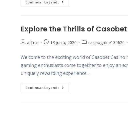
The
Continuar Leyendo
Thrilling
World
Of
Casino
Casobet
Where
Explore the Thrills of Casobe
Every
Bet
Counts
Autor
Publicación
Categoría
admin
13 junio, 2026
casinogame130620
de
de
de
la
la
la
Welcome to the exciting world of Casobet Casino 
entrada:
entrada:
entrada:
gaming enthusiasts come together to enjoy an ex
uniquely rewarding experience.…
Explore
Continuar Leyendo
The
Thrills
Of
Casobet
Casino