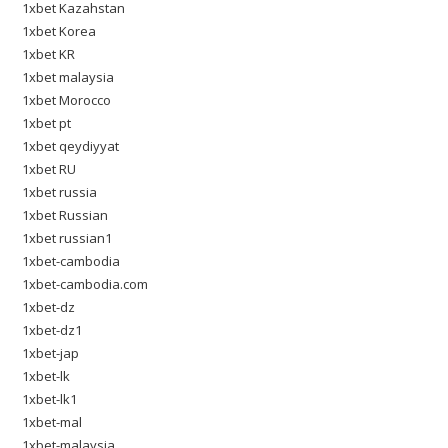
1xbet Kazahstan
1xbet Korea
1xbet KR
1xbet malaysia
1xbet Morocco
1xbet pt
1xbet qeydiyyat
1xbet RU
1xbet russia
1xbet Russian
1xbet russian1
1xbet-cambodia
1xbet-cambodia.com
1xbet-dz
1xbet-dz1
1xbet-jap
1xbet-lk
1xbet-lk1
1xbet-mal
1xbet-malaysia