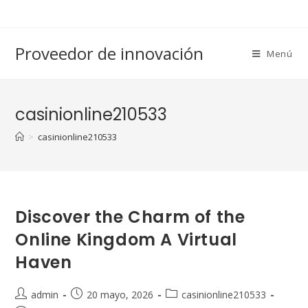
Saltar
al
contenido
Proveedor de innovación
Menú
casinionline210533
>
casinionline210533
Discover the Charm of the
Online Kingdom A Virtual
Haven
Autor
Publicación
Categoría
admin
20 mayo, 2026
casinionline210533