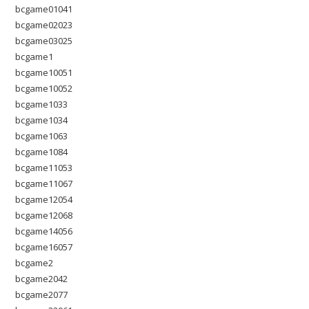
bcgame01041
bcgame02023
bcgame03025
bcgame1
bcgame10051
bcgame10052
bcgame1033
bcgame1034
bcgame1063
bcgame1084
bcgame11053
bcgame11067
bcgame12054
bcgame12068
bcgame14056
bcgame16057
bcgame2
bcgame2042
bcgame2077