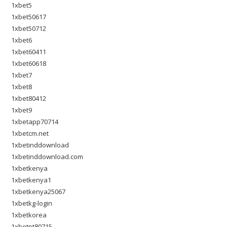
1xbet5
1xbet50617
1xbet50712
1xbet6
1xbet60411
1xbet60618
1xbet7
1xbet8
1xbet80412
1xbet9
1xbetapp70714
1xbetcm.net
1xbetinddownload
1xbetinddownload.com
1xbetkenya
1xbetkenya1
1xbetkenya25067
1xbetkg-login
1xbetkorea
1xbetpt80715