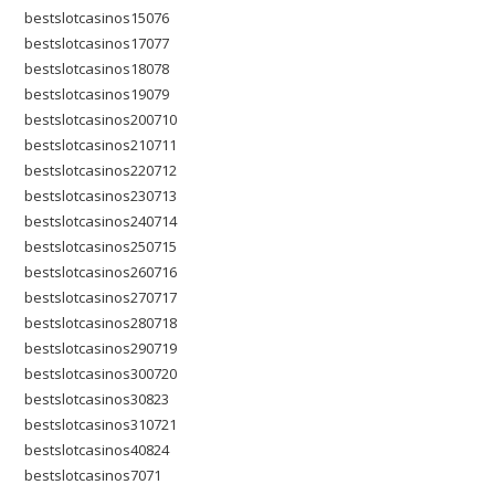
bestslotcasinos15076
bestslotcasinos17077
bestslotcasinos18078
bestslotcasinos19079
bestslotcasinos200710
bestslotcasinos210711
bestslotcasinos220712
bestslotcasinos230713
bestslotcasinos240714
bestslotcasinos250715
bestslotcasinos260716
bestslotcasinos270717
bestslotcasinos280718
bestslotcasinos290719
bestslotcasinos300720
bestslotcasinos30823
bestslotcasinos310721
bestslotcasinos40824
bestslotcasinos7071