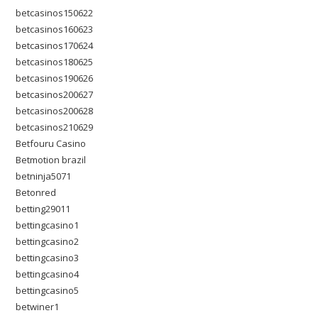
betcasinos150622
betcasinos160623
betcasinos170624
betcasinos180625
betcasinos190626
betcasinos200627
betcasinos200628
betcasinos210629
Betfouru Casino
Betmotion brazil
betninja5071
Betonred
betting29011
bettingcasino1
bettingcasino2
bettingcasino3
bettingcasino4
bettingcasino5
betwiner1