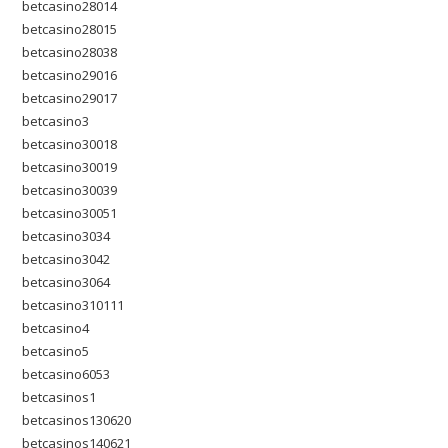
betcasino28014
betcasino28015
betcasino28038
betcasino29016
betcasino29017
betcasino3
betcasino30018
betcasino30019
betcasino30039
betcasino30051
betcasino3034
betcasino3042
betcasino3064
betcasino310111
betcasino4
betcasino5
betcasino6053
betcasinos1
betcasinos130620
betcasinos140621