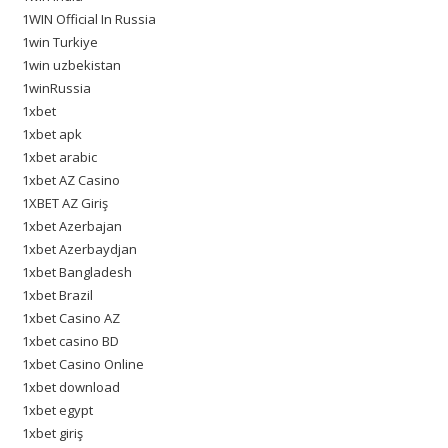
1WIN Official In Russia
1win Turkiye
1win uzbekistan
1winRussia
1xbet
1xbet apk
1xbet arabic
1xbet AZ Casino
1XBET AZ Giriş
1xbet Azerbajan
1xbet Azerbaydjan
1xbet Bangladesh
1xbet Brazil
1xbet Casino AZ
1xbet casino BD
1xbet Casino Online
1xbet download
1xbet egypt
1xbet giriş