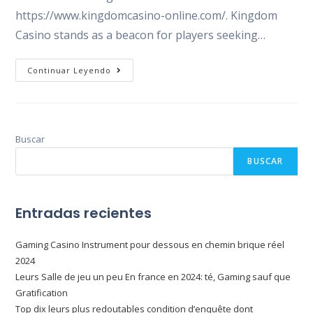
https://www.kingdomcasino-online.com/. Kingdom
Casino stands as a beacon for players seeking…
Exploring
Continuar Leyendo
Kingdom
Casino
Your
Gateway
To
Online
Gaming
Buscar
Adventure
BUSCAR
Entradas recientes
Gaming Casino Instrument pour dessous en chemin brique réel
2024
Leurs Salle de jeu un peu En france en 2024: té, Gaming sauf que
Gratification
Top dix leurs plus redoutables condition d’enquête dont