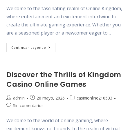
entrada:
entrada:
entrada:
la
Welcome to the fascinating realm of Online Kingdom,
entrada:
where entertainment and excitement intertwine to
create the ultimate gaming experience. Whether you
are a seasoned player or a newcomer eager to…
Discover
Continuar Leyendo
The
Thrills
Of
Online
Kingdom
Your
Discover the Thrills of Kingdom
Gateway
To
Casino Online Games
The
Best
Virtual
Gaming
Autor
Publicación
Categoría
admin
20 mayo, 2026
casinionline210533
de
de
de
Comentarios
Sin comentarios
la
la
la
de
entrada:
entrada:
entrada:
la
Welcome to the world of online gaming, where
entrada:
excitement knows no bounds. In the realm of virtual