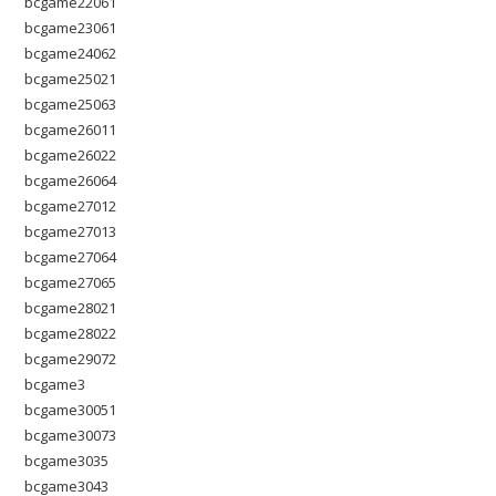
bcgame22061
bcgame23061
bcgame24062
bcgame25021
bcgame25063
bcgame26011
bcgame26022
bcgame26064
bcgame27012
bcgame27013
bcgame27064
bcgame27065
bcgame28021
bcgame28022
bcgame29072
bcgame3
bcgame30051
bcgame30073
bcgame3035
bcgame3043