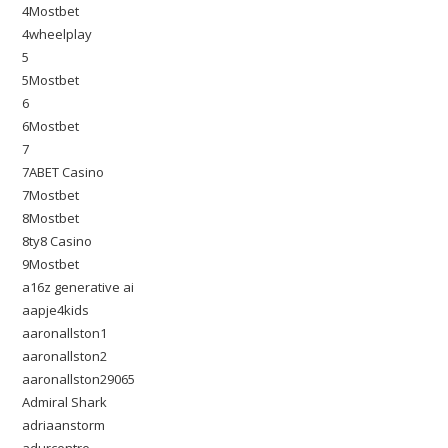
4Mostbet
4wheelplay
5
5Mostbet
6
6Mostbet
7
7ABET Casino
7Mostbet
8Mostbet
8ty8 Casino
9Mostbet
a16z generative ai
aapje4kids
aaronallston1
aaronallston2
aaronallston29065
Admiral Shark
adriaanstorm