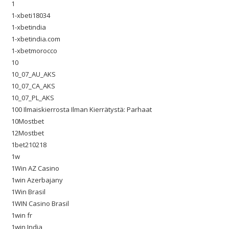
1
1-xbeti18034
1-xbetindia
1-xbetindia.com
1-xbetmorocco
10
10_07_AU_AKS
10_07_CA_AKS
10_07_PL_AKS
100 Ilmaiskierrosta Ilman Kierrätystä: Parhaat
10Mostbet
12Mostbet
1bet210218
1w
1Win AZ Casino
1win Azerbajany
1Win Brasil
1WIN Casino Brasil
1win fr
1win India