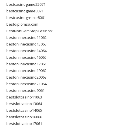
bestcasinogame25071
bestcasinogame8071
bestcasinogreece8061
bestdiplomsa.com
BestNonGamStopCasinos1
bestonlinecasino11062
bestonlinecasino13063
bestonlinecasino14064
bestonlinecasino16065
bestonlinecasino17061
bestonlinecasino19062
bestonlinecasino20063
bestonlinecasino21064
bestonlinecasino9061
bestslotcasino11063
bestslotcasino13064
bestslotcasino14065
bestslotcasino16066
bestslotcasino17061