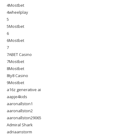
4Mostbet
4wheelplay
5
5Mostbet
6
6Mostbet
7
7ABET Casino
7Mostbet
8Mostbet
8ty8 Casino
9Mostbet
a16z generative ai
aapje4kids
aaronallston1
aaronallston2
aaronallston29065
Admiral Shark
adriaanstorm