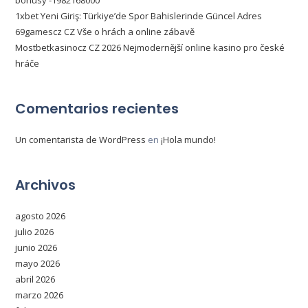
bonusy -1982168000
1xbet Yeni Giriş: Türkiye’de Spor Bahislerinde Güncel Adres
69gamescz CZ Vše o hrách a online zábavě
Mostbetkasinocz CZ 2026 Nejmodernější online kasino pro české
hráče
Comentarios recientes
Un comentarista de WordPress
en
¡Hola mundo!
Archivos
agosto 2026
julio 2026
junio 2026
mayo 2026
abril 2026
marzo 2026