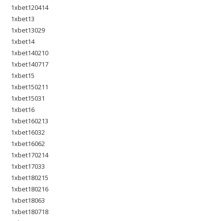
1xbet120414
1xbet13
1xbet13029
1xbet14
1xbet140210
1xbet140717
1xbet15
1xbet150211
1xbet15031
1xbet16
1xbet160213
1xbet16032
1xbet16062
1xbet170214
1xbet17033
1xbet180215
1xbet180216
1xbet18063
1xbet180718