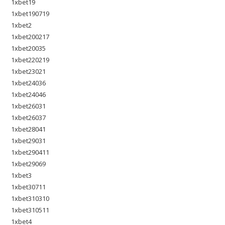
1xbet19
1xbet190719
1xbet2
1xbet200217
1xbet20035
1xbet220219
1xbet23021
1xbet24036
1xbet24046
1xbet26031
1xbet26037
1xbet28041
1xbet29031
1xbet290411
1xbet29069
1xbet3
1xbet30711
1xbet310310
1xbet310511
1xbet4