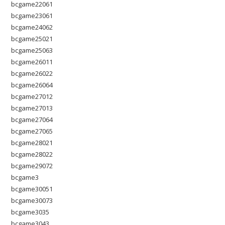
bcgame22061
bcgame23061
bcgame24062
bcgame25021
bcgame25063
bcgame26011
bcgame26022
bcgame26064
bcgame27012
bcgame27013
bcgame27064
bcgame27065
bcgame28021
bcgame28022
bcgame29072
bcgame3
bcgame30051
bcgame30073
bcgame3035
bcgame3043