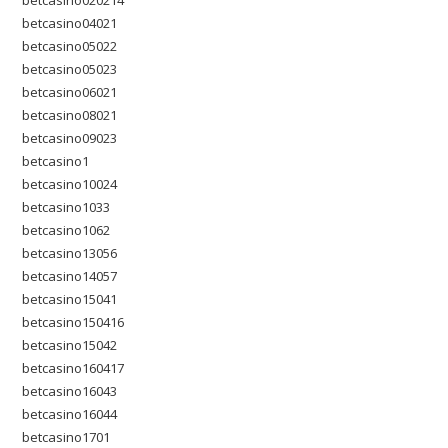
betcasino020214
betcasino04021
betcasino05022
betcasino05023
betcasino06021
betcasino08021
betcasino09023
betcasino1
betcasino10024
betcasino1033
betcasino1062
betcasino13056
betcasino14057
betcasino15041
betcasino150416
betcasino15042
betcasino160417
betcasino16043
betcasino16044
betcasino1701