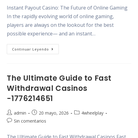
entrada:
entrada:
entrada:
la
Instant Payout Casino: The Future of Online Gaming
entrada:
In the rapidly evolving world of online gaming,
players are always on the lookout for the best
possible experience— and an instant…
Instant
Continuar Leyendo
Payout
Casino
The
Future
Of
Online
The Ultimate Guide to Fast
Gaming
Withdrawal Casinos
-1776214651
Autor
Publicación
Categoría
admin
20 mayo, 2026
4wheelplay
de
de
de
Comentarios
Sin comentarios
la
la
la
de
entrada:
entrada:
entrada:
la
The Ultimate Guide to Fast Withdrawal Casinos Fast