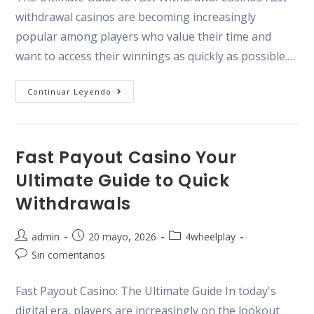
entrada:
withdrawal casinos are becoming increasingly
popular among players who value their time and
want to access their winnings as quickly as possible.…
The
Continuar Leyendo
Ultimate
Guide
To
Fast
Withdrawal
Casinos
Fast Payout Casino Your
-1776214651
Ultimate Guide to Quick
Withdrawals
Autor
Publicación
Categoría
admin
20 mayo, 2026
4wheelplay
de
de
de
Comentarios
Sin comentarios
la
la
la
de
entrada:
entrada:
entrada:
la
Fast Payout Casino: The Ultimate Guide In today's
entrada:
digital era, players are increasingly on the lookout