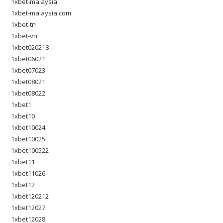
1xbet-malaysia
1xbet-malaysia.com
1xbet-tn
1xbet-vn
1xbet020218
1xbet06021
1xbet07023
1xbet08021
1xbet08022
1xbet1
1xbet10
1xbet10024
1xbet10025
1xbet100522
1xbet11
1xbet11026
1xbet12
1xbet120212
1xbet12027
1xbet12028