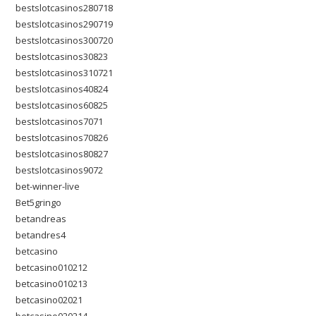
bestslotcasinos280718
bestslotcasinos290719
bestslotcasinos300720
bestslotcasinos30823
bestslotcasinos310721
bestslotcasinos40824
bestslotcasinos60825
bestslotcasinos7071
bestslotcasinos70826
bestslotcasinos80827
bestslotcasinos9072
bet-winner-live
Bet5gringo
betandreas
betandres4
betcasino
betcasino010212
betcasino010213
betcasino02021