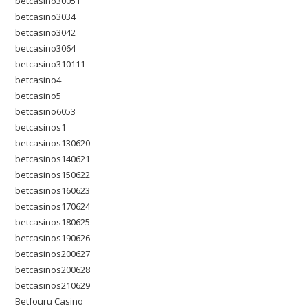
betcasino30051
betcasino3034
betcasino3042
betcasino3064
betcasino310111
betcasino4
betcasino5
betcasino6053
betcasinos1
betcasinos130620
betcasinos140621
betcasinos150622
betcasinos160623
betcasinos170624
betcasinos180625
betcasinos190626
betcasinos200627
betcasinos200628
betcasinos210629
Betfouru Casino