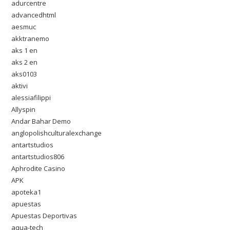
adurcentre
advancedhtml
aesmuc
akktranemo
aks 1 en
aks 2 en
aks0103
aktivi
alessiafilippi
Allyspin
Andar Bahar Demo
anglopolishculturalexchange
antartstudios
antartstudios806
Aphrodite Casino
APK
apoteka1
apuestas
Apuestas Deportivas
aqua-tech