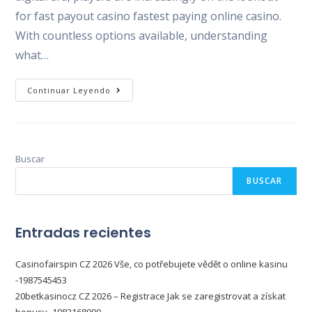
for fast payout casino fastest paying online casino.
With countless options available, understanding
what…
Fast
Continuar Leyendo
Payout
Casino
Your
Ultimate
Guide
To
Quick
Buscar
Withdrawals
BUSCAR
Entradas recientes
Casinofairspin CZ 2026 Vše, co potřebujete vědět o online kasinu
-1987545453
20betkasinocz CZ 2026 – Registrace Jak se zaregistrovat a získat