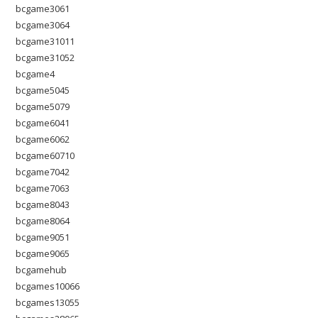
bcgame3061
bcgame3064
bcgame31011
bcgame31052
bcgame4
bcgame5045
bcgame5079
bcgame6041
bcgame6062
bcgame60710
bcgame7042
bcgame7063
bcgame8043
bcgame8064
bcgame9051
bcgame9065
bcgamehub
bcgames10066
bcgames13055