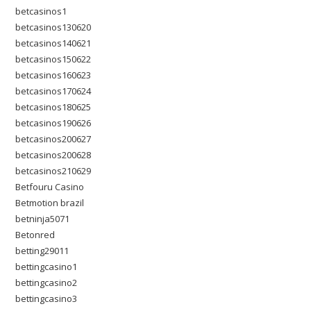
betcasinos1
betcasinos130620
betcasinos140621
betcasinos150622
betcasinos160623
betcasinos170624
betcasinos180625
betcasinos190626
betcasinos200627
betcasinos200628
betcasinos210629
Betfouru Casino
Betmotion brazil
betninja5071
Betonred
betting29011
bettingcasino1
bettingcasino2
bettingcasino3