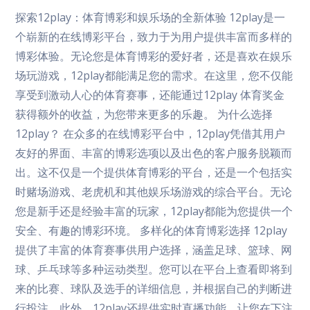
entrada:
entrada:
entrada:
la
探索12play：体育博彩和娱乐场的全新体验 12play是一
entrada:
个崭新的在线博彩平台，致力于为用户提供丰富而多样的
博彩体验。无论您是体育博彩的爱好者，还是喜欢在娱乐
场玩游戏，12play都能满足您的需求。在这里，您不仅能
享受到激动人心的体育赛事，还能通过12play 体育奖金
获得额外的收益，为您带来更多的乐趣。 为什么选择
12play？ 在众多的在线博彩平台中，12play凭借其用户
友好的界面、丰富的博彩选项以及出色的客户服务脱颖而
出。这不仅是一个提供体育博彩的平台，还是一个包括实
时赌场游戏、老虎机和其他娱乐场游戏的综合平台。无论
您是新手还是经验丰富的玩家，12play都能为您提供一个
安全、有趣的博彩环境。 多样化的体育博彩选择 12play
提供了丰富的体育赛事供用户选择，涵盖足球、篮球、网
球、乒乓球等多种运动类型。您可以在平台上查看即将到
来的比赛、球队及选手的详细信息，并根据自己的判断进
行投注。此外，12play还提供实时直播功能，让您在下注