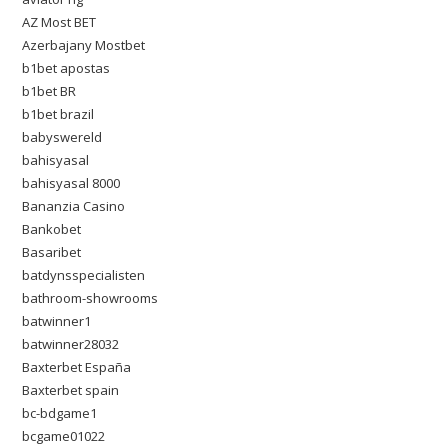
AZ Most BET
Azerbajany Mostbet
b1bet apostas
b1bet BR
b1bet brazil
babyswereld
bahisyasal
bahisyasal 8000
Bananzia Casino
Bankobet
Basaribet
batdynsspecialisten
bathroom-showrooms
batwinner1
batwinner28032
Baxterbet España
Baxterbet spain
bc-bdgame1
bcgame01022