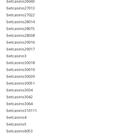
betcasino26043
betcasino27013
betcasino27022
betcasino28014
betcasino28015
betcasino28038
betcasino29016
betcasino29017
betcasino3
betcasino30018
betcasino30019
betcasino30039
betcasino30051
betcasino3034
betcasino3042
betcasino3064
betcasino310111
betcasino4
betcasino5
betcasino6053