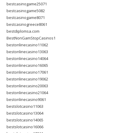
bestcasinogame25071
bestcasinogame5082
bestcasinogame8071
bestcasinogreece8061
bestdiplomsa.com
BestNonGamStopCasinos1
bestonlinecasino11062
bestonlinecasino13063
bestonlinecasino14064
bestonlinecasino16065
bestonlinecasino17061
bestonlinecasino19062
bestonlinecasino20063
bestonlinecasino21064
bestonlinecasino9061
bestslotcasino11063
bestslotcasino13064
bestslotcasino14065
bestslotcasino16066