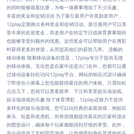
的同时能够观看比赛，为每一场赛事增加了不少乐趣。
丰富的奖金和促销活动 为了吸引新用户并奖励老用户，
12play定期推出各种奖金和促销活动。新注册用户可以享
受丰厚的欢迎奖金，而老用户在特定节日或体育赛事期间
也能够享受到额外的优惠。这些奖金可以帮助用户在博彩
时获得更多的资源，从而提高他们的获胜几率。 流畅的
移动体验 随着移动设备的普及，12play专注于提供无缝
的移动体验。无论您是在家中还是出门在外，您都可以通
过移动设备轻松访问12play平台。网站的响应式设计确保
了即使在小屏幕上您也能获得最佳的用户体验。只需轻松
点击几下，您就可以查看赔率、下注和享受娱乐场游戏。
娱乐场游戏的乐趣 除了体育博彩，12play还致力于提供
多样化的娱乐场游戏。您可以玩经典的桌面游戏，例如百
家乐、轮盘和老虎机，所有游戏都提供真实的庄家和顶尖
的图形设计，确保每个玩家都能得到尽情的享受。此外，
平台还提供了实时荷官游戏，让您感受到身临其境的娱乐