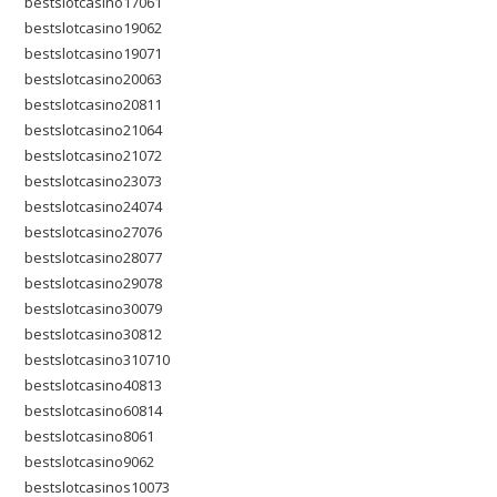
bestslotcasino17061
bestslotcasino19062
bestslotcasino19071
bestslotcasino20063
bestslotcasino20811
bestslotcasino21064
bestslotcasino21072
bestslotcasino23073
bestslotcasino24074
bestslotcasino27076
bestslotcasino28077
bestslotcasino29078
bestslotcasino30079
bestslotcasino30812
bestslotcasino310710
bestslotcasino40813
bestslotcasino60814
bestslotcasino8061
bestslotcasino9062
bestslotcasinos10073