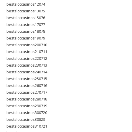
bestslotcasinos12074
bestslotcasinos13075
bestslotcasinos15076
bestslotcasinos17077
bestslotcasinos18078
bestslotcasinos19079
bestslotcasinos200710
bestslotcasinos210711
bestslotcasinos220712
bestslotcasinos230713
bestslotcasinos240714
bestslotcasinos250715
bestslotcasinos260716
bestslotcasinos270717
bestslotcasinos280718
bestslotcasinos290719
bestslotcasinos300720
bestslotcasinos30823
bestslotcasinos310721