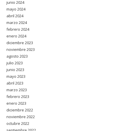
junio 2024
mayo 2024
abril 2024
marzo 2024
febrero 2024
enero 2024
diciembre 2023
noviembre 2023
agosto 2023
julio 2023
junio 2023
mayo 2023
abril 2023
marzo 2023
febrero 2023
enero 2023
diciembre 2022
noviembre 2022
octubre 2022
septiembre 2022