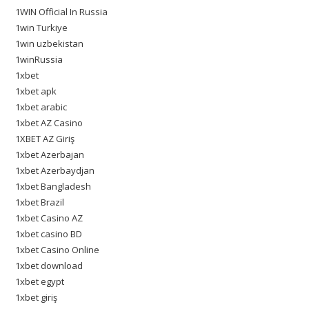
1WIN Official In Russia
1win Turkiye
1win uzbekistan
1winRussia
1xbet
1xbet apk
1xbet arabic
1xbet AZ Casino
1XBET AZ Giriş
1xbet Azerbajan
1xbet Azerbaydjan
1xbet Bangladesh
1xbet Brazil
1xbet Casino AZ
1xbet casino BD
1xbet Casino Online
1xbet download
1xbet egypt
1xbet giriş