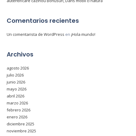
autentificare cazinou Bonusuri, Dans mobil ci natură
Comentarios recientes
Un comentarista de WordPress
en
¡Hola mundo!
Archivos
agosto 2026
julio 2026
junio 2026
mayo 2026
abril 2026
marzo 2026
febrero 2026
enero 2026
diciembre 2025
noviembre 2025