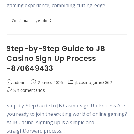
gaming experience, combining cutting-edge…
The
Continuar Leyendo
Ultimate
Guide
To
JB
Casino
Platform
Step-by-Step Guide to JB
-851331511
Casino Sign Up Process
-870649433
Autor
Publicación
Categoría
admin
2 junio, 2026
jbcasinogame3062
de
de
de
Comentarios
Sin comentarios
la
la
la
de
entrada:
entrada:
entrada:
la
Step-by-Step Guide to JB Casino Sign Up Process Are
entrada:
you ready to join the exciting world of online gaming?
At JB Casino, signing up is a simple and
straightforward process…