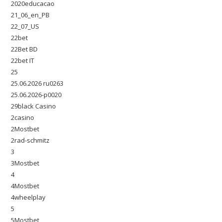
2020educacao
21_06_en_PB
22_07_US
22bet
22Bet BD
22bet IT
25
25.06.2026 ru0263
25.06.2026-p0020
29black Casino
2casino
2Mostbet
2rad-schmitz
3
3Mostbet
4
4Mostbet
4wheelplay
5
5Mostbet