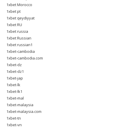
1xbet Morocco
1xbet pt
1xbet qeydiyyat
1xbet RU
1xbet russia
1xbet Russian
1xbet russian1
1xbet-cambodia
1xbet-cambodia.com
1xbet-dz
1xbet-dz1
1xbet-jap
1xbet-lk
1xbet-lk1
1xbet-mal
1xbet-malaysia
1xbet-malaysia.com
1xbet-tn
1xbet-vn