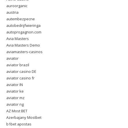
auroorganic
austria
autembezpecne
autobedrijfwieringa
autoprogagnon.com
Avia Masters
Avia Masters Demo
aviamasters-casinos
aviator
aviator brazil
aviator casino DE
aviator casino fr
aviator IN
aviator ke
aviator mz
aviator ng
AZ Most BET
Azerbajany Mostbet
b1bet apostas