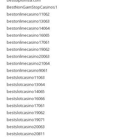
bestdiplomsa.com
BestNonGamStopCasinos1
bestonlinecasino11062
bestonlinecasino13063
bestonlinecasino14064
bestonlinecasino16065
bestonlinecasino17061
bestonlinecasino19062
bestonlinecasino20063
bestonlinecasino21064
bestonlinecasino9061
bestslotcasino11063
bestslotcasino13064
bestslotcasino14065
bestslotcasino16066
bestslotcasino17061
bestslotcasino19062
bestslotcasino19071
bestslotcasino20063
bestslotcasino20811