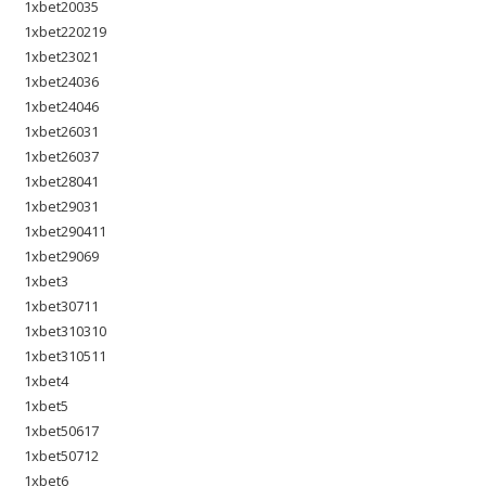
1xbet20035
1xbet220219
1xbet23021
1xbet24036
1xbet24046
1xbet26031
1xbet26037
1xbet28041
1xbet29031
1xbet290411
1xbet29069
1xbet3
1xbet30711
1xbet310310
1xbet310511
1xbet4
1xbet5
1xbet50617
1xbet50712
1xbet6