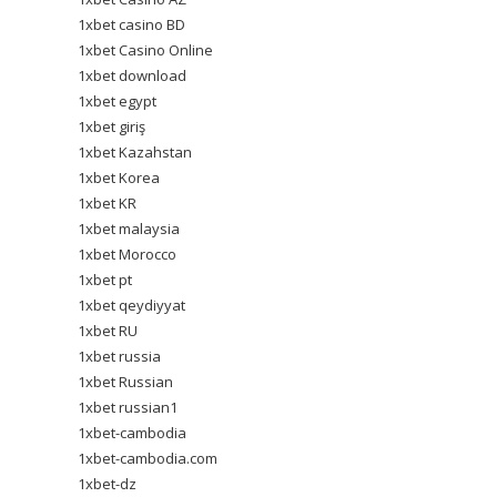
1xbet casino BD
1xbet Casino Online
1xbet download
1xbet egypt
1xbet giriş
1xbet Kazahstan
1xbet Korea
1xbet KR
1xbet malaysia
1xbet Morocco
1xbet pt
1xbet qeydiyyat
1xbet RU
1xbet russia
1xbet Russian
1xbet russian1
1xbet-cambodia
1xbet-cambodia.com
1xbet-dz