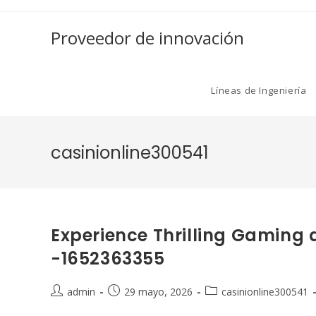
Saltar
al
Proveedor de innovación
contenido
Líneas de Ingeniería
casinionline300541
Experience Thrilling Gaming 
-1652363355
Autor
Publicación
Categoría
admin
29 mayo, 2026
casinionline300541
de
de
de