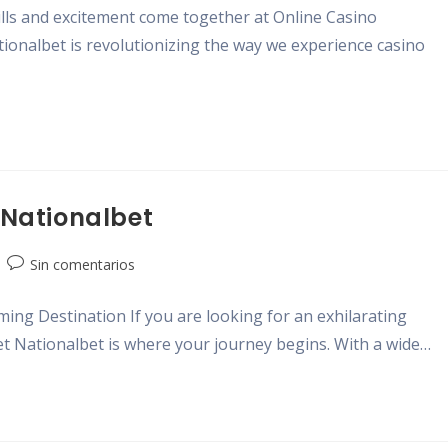
la
lls and excitement come together at Online Casino
entrada:
ionalbet is revolutionizing the way we experience casino
o Nationalbet
Comentarios
Sin comentarios
de
la
ing Destination If you are looking for an exhilarating
entrada:
t Nationalbet is where your journey begins. With a wide…