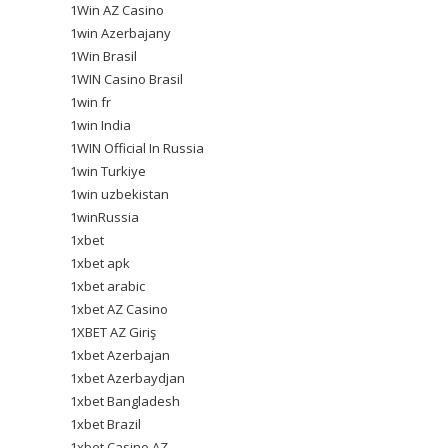
1Win AZ Casino
1win Azerbajany
1Win Brasil
1WIN Casino Brasil
1win fr
1win India
1WIN Official In Russia
1win Turkiye
1win uzbekistan
1winRussia
1xbet
1xbet apk
1xbet arabic
1xbet AZ Casino
1XBET AZ Giriş
1xbet Azerbajan
1xbet Azerbaydjan
1xbet Bangladesh
1xbet Brazil
1xbet Casino AZ