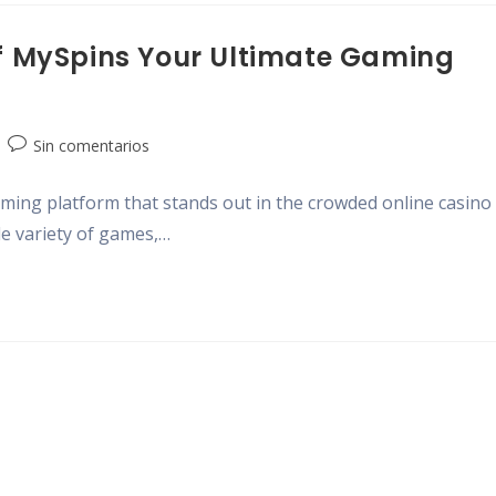
of MySpins Your Ultimate Gaming
Comentarios
Sin comentarios
de
la
ming platform that stands out in the crowded online casino
entrada:
de variety of games,…