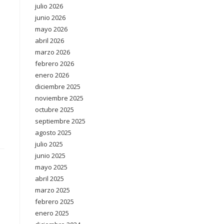
julio 2026
junio 2026
mayo 2026
abril 2026
marzo 2026
febrero 2026
enero 2026
diciembre 2025
noviembre 2025
octubre 2025
septiembre 2025
agosto 2025
julio 2025
junio 2025
mayo 2025
abril 2025
marzo 2025
febrero 2025
enero 2025