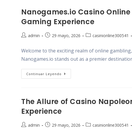
Casino
Nationalbet
Nanogames.io Casino Online S
Gaming Experience
Autor
Publicación
Categoría
admin
29 mayo, 2026
casinionline300541
de
de
de
la
la
la
Welcome to the exciting realm of online gambling
entrada:
entrada:
entrada:
Nanogames.io stands out as a premier destination fo
Nanogames.io
Continuar Leyendo
Casino
Online
Slots
Your
Gateway
To
The Allure of Casino Napole
Thrilling
Gaming
Experience
Experience
Autor
Publicación
Categoría
admin
29 mayo, 2026
casinionline300541
de
de
de