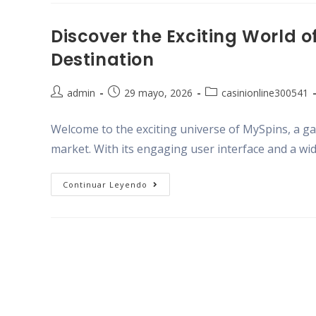
A
World
Of
Discover the Exciting World 
Fun
And
Destination
Winnings
Autor
Publicación
Categoría
admin
29 mayo, 2026
casinionline300541
de
de
de
la
la
la
Welcome to the exciting universe of MySpins, a ga
entrada:
entrada:
entrada:
market. With its engaging user interface and a wi
Discover
Continuar Leyendo
The
Exciting
World
Of
MySpins
Your
Ultimate
Gaming
Destination