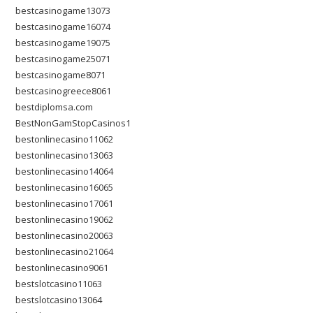
bestcasinogame13073
bestcasinogame16074
bestcasinogame19075
bestcasinogame25071
bestcasinogame8071
bestcasinogreece8061
bestdiplomsa.com
BestNonGamStopCasinos1
bestonlinecasino11062
bestonlinecasino13063
bestonlinecasino14064
bestonlinecasino16065
bestonlinecasino17061
bestonlinecasino19062
bestonlinecasino20063
bestonlinecasino21064
bestonlinecasino9061
bestslotcasino11063
bestslotcasino13064