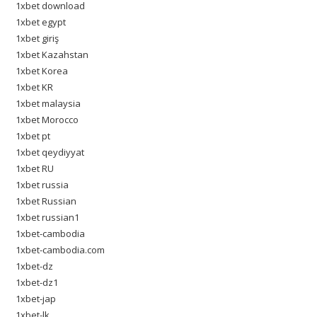
1xbet download
1xbet egypt
1xbet giriş
1xbet Kazahstan
1xbet Korea
1xbet KR
1xbet malaysia
1xbet Morocco
1xbet pt
1xbet qeydiyyat
1xbet RU
1xbet russia
1xbet Russian
1xbet russian1
1xbet-cambodia
1xbet-cambodia.com
1xbet-dz
1xbet-dz1
1xbet-jap
1xbet-lk