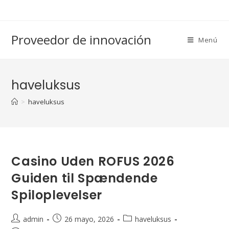
Saltar
al
contenido
Proveedor de innovación
Menú
haveluksus
>
haveluksus
Casino Uden ROFUS 2026
Guiden til Spændende
Spiloplevelser
Autor
Publicación
Categoría
admin
26 mayo, 2026
haveluksus