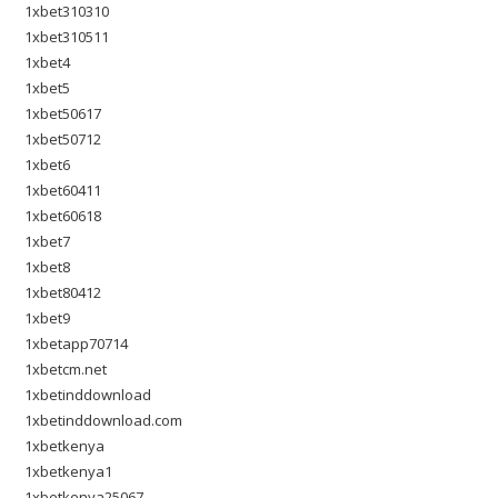
1xbet310310
1xbet310511
1xbet4
1xbet5
1xbet50617
1xbet50712
1xbet6
1xbet60411
1xbet60618
1xbet7
1xbet8
1xbet80412
1xbet9
1xbetapp70714
1xbetcm.net
1xbetinddownload
1xbetinddownload.com
1xbetkenya
1xbetkenya1
1xbetkenya25067