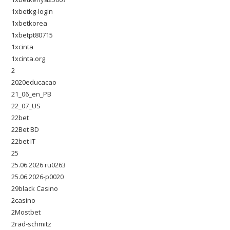
1xbetkg-login
1xbetkorea
1xbetpt80715
1xcinta
1xcinta.org
2
2020educacao
21_06_en_PB
22_07_US
22bet
22Bet BD
22bet IT
25
25.06.2026 ru0263
25.06.2026-p0020
29black Casino
2casino
2Mostbet
2rad-schmitz