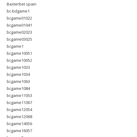
Baxterbet spain
bc-bdgame1
bcgame01022
bcgame01041
bcgame02023
bcgame03025
bcgame1
bcgame10051
bcgame10052
bcgame1033
bcgame1034
bcgame1063
bcgame1084
bcgame11053
bcgame11067
bcgame12054
bcgame12068
bcgame14056
bcgame16057