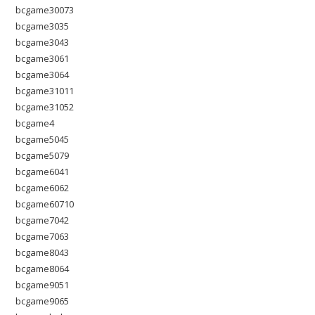
bcgame30073
bcgame3035
bcgame3043
bcgame3061
bcgame3064
bcgame31011
bcgame31052
bcgame4
bcgame5045
bcgame5079
bcgame6041
bcgame6062
bcgame60710
bcgame7042
bcgame7063
bcgame8043
bcgame8064
bcgame9051
bcgame9065