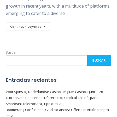
growth in recent years, with a multitude of platforms
emerging to cater to a diverse…
Exploring
Continuar Leyendo
The
Future
Of
Online
Gaming
With
Bizzo
Buscar
BUSCAR
Entradas recientes
Voor Spins bij Nederlandse Casino Belgium Casino’s juni 2026
«Ho salvato unazienda, rifarei tutto» Crack al Casinò, parla
Ambrosini Telecronaca, Tipo d’Italia
Boomerang Confusione: Giudizio ancora Offerte di Artificio sopra
Italia