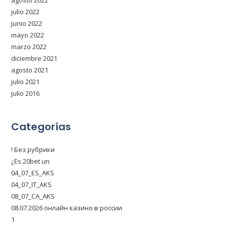
agosto 2022
julio 2022
junio 2022
mayo 2022
marzo 2022
diciembre 2021
agosto 2021
julio 2021
julio 2016
Categorías
! Без рубрики
¿Es 20bet un
04_07_ES_AKS
04_07_IT_AKS
08_07_CA_AKS
08.07.2026 онлайн казино в россии
1