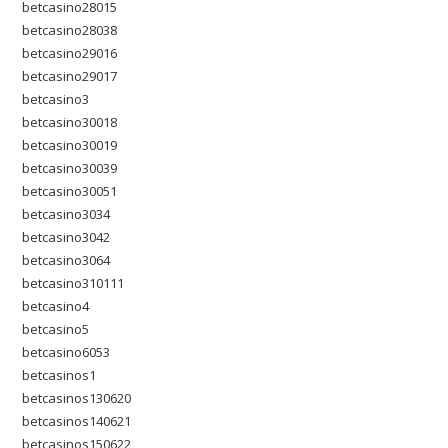
betcasino28015
betcasino28038
betcasino29016
betcasino29017
betcasino3
betcasino30018
betcasino30019
betcasino30039
betcasino30051
betcasino3034
betcasino3042
betcasino3064
betcasino310111
betcasino4
betcasino5
betcasino6053
betcasinos1
betcasinos130620
betcasinos140621
betcasinos150622