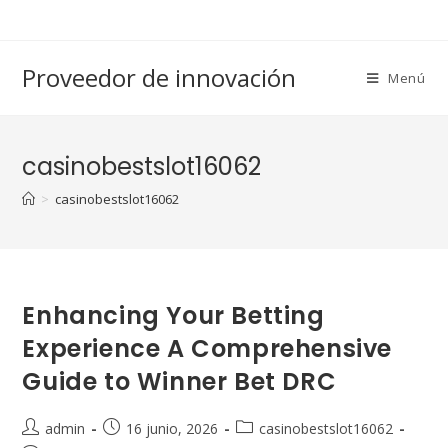
Saltar
al
contenido
Proveedor de innovación
Menú
casinobestslot16062
>
casinobestslot16062
Enhancing Your Betting
Experience A Comprehensive
Guide to Winner Bet DRC
Autor
Publicación
Categoría
admin
16 junio, 2026
casinobestslot16062