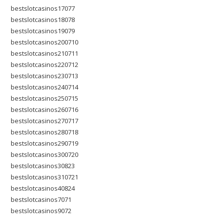
bestslotcasinos17077
bestslotcasinos18078
bestslotcasinos19079
bestslotcasinos200710
bestslotcasinos210711
bestslotcasinos220712
bestslotcasinos230713
bestslotcasinos240714
bestslotcasinos250715
bestslotcasinos260716
bestslotcasinos270717
bestslotcasinos280718
bestslotcasinos290719
bestslotcasinos300720
bestslotcasinos30823
bestslotcasinos310721
bestslotcasinos40824
bestslotcasinos7071
bestslotcasinos9072