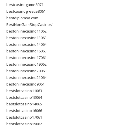
bestcasinogame8071
bestcasinogreece8061
bestdiplomsa.com
BestNonGamStopCasinos1
bestonlinecasino11062
bestonlinecasino13063
bestonlinecasino14064
bestonlinecasino16065
bestonlinecasino17061
bestonlinecasino19062
bestonlinecasino20063
bestonlinecasino21064
bestonlinecasino9061
bestslotcasino11063
bestslotcasino13064
bestslotcasino14065
bestslotcasino16066
bestslotcasino17061
bestslotcasino19062