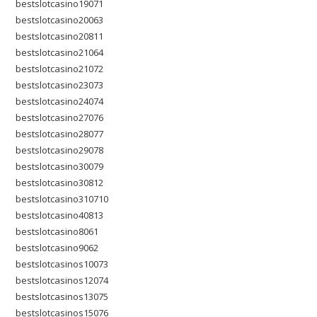
bestslotcasino19071
bestslotcasino20063
bestslotcasino20811
bestslotcasino21064
bestslotcasino21072
bestslotcasino23073
bestslotcasino24074
bestslotcasino27076
bestslotcasino28077
bestslotcasino29078
bestslotcasino30079
bestslotcasino30812
bestslotcasino310710
bestslotcasino40813
bestslotcasino8061
bestslotcasino9062
bestslotcasinos10073
bestslotcasinos12074
bestslotcasinos13075
bestslotcasinos15076