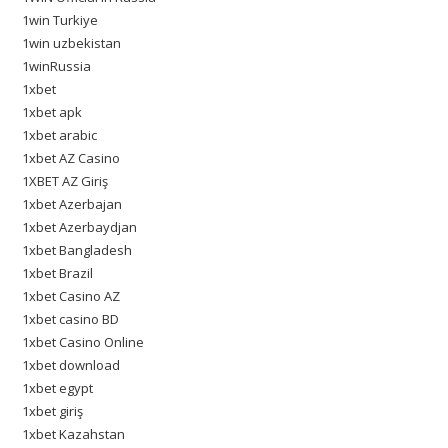
1win Turkiye
1win uzbekistan
1winRussia
1xbet
1xbet apk
1xbet arabic
1xbet AZ Casino
1XBET AZ Giriş
1xbet Azerbajan
1xbet Azerbaydjan
1xbet Bangladesh
1xbet Brazil
1xbet Casino AZ
1xbet casino BD
1xbet Casino Online
1xbet download
1xbet egypt
1xbet giriş
1xbet Kazahstan