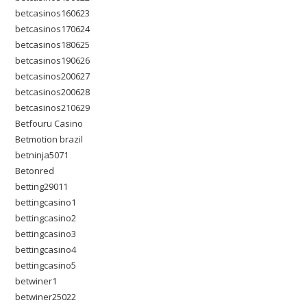
betcasinos160623
betcasinos170624
betcasinos180625
betcasinos190626
betcasinos200627
betcasinos200628
betcasinos210629
Betfouru Casino
Betmotion brazil
betninja5071
Betonred
betting29011
bettingcasino1
bettingcasino2
bettingcasino3
bettingcasino4
bettingcasino5
betwiner1
betwiner25022