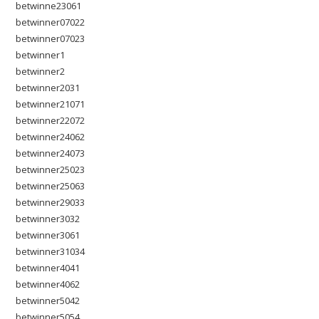
betwinne23061
betwinner07022
betwinner07023
betwinner1
betwinner2
betwinner2031
betwinner21071
betwinner22072
betwinner24062
betwinner24073
betwinner25023
betwinner25063
betwinner29033
betwinner3032
betwinner3061
betwinner31034
betwinner4041
betwinner4062
betwinner5042
betwinner5054