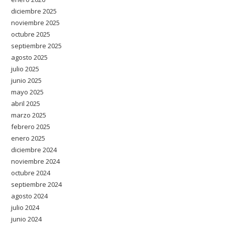
diciembre 2025
noviembre 2025
octubre 2025
septiembre 2025
agosto 2025
julio 2025
junio 2025
mayo 2025
abril 2025
marzo 2025
febrero 2025
enero 2025
diciembre 2024
noviembre 2024
octubre 2024
septiembre 2024
agosto 2024
julio 2024
junio 2024