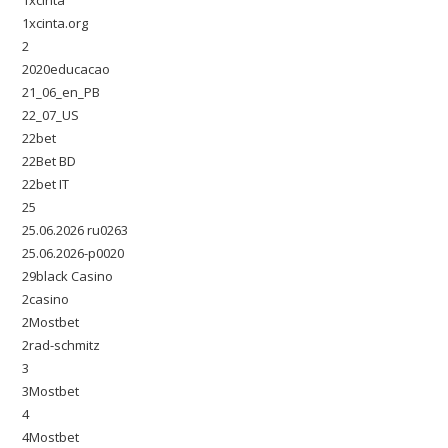
1xcinta
1xcinta.org
2
2020educacao
21_06_en_PB
22_07_US
22bet
22Bet BD
22bet IT
25
25.06.2026 ru0263
25.06.2026-p0020
29black Casino
2casino
2Mostbet
2rad-schmitz
3
3Mostbet
4
4Mostbet