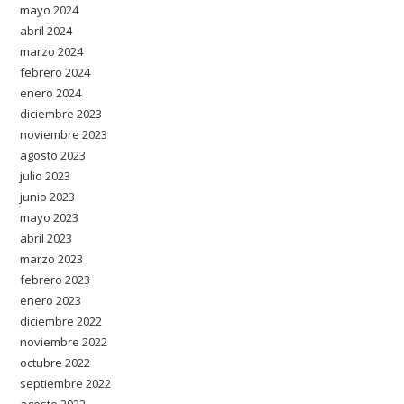
mayo 2024
abril 2024
marzo 2024
febrero 2024
enero 2024
diciembre 2023
noviembre 2023
agosto 2023
julio 2023
junio 2023
mayo 2023
abril 2023
marzo 2023
febrero 2023
enero 2023
diciembre 2022
noviembre 2022
octubre 2022
septiembre 2022