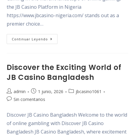
the JB Casino Platform in Nigeria
https://www.jbcasino-nigeria.com/ stands out as a
premier choice…
JB
Continuar Leyendo
Casino
Platform
Your
Gateway
To
Online
Discover the Exciting World of
Gaming
In
JB Casino Bangladesh
Nigeria
Autor
Publicación
Categoría
admin
1 junio, 2026
jbcasino1061
de
de
de
Comentarios
Sin comentarios
la
la
la
de
entrada:
entrada:
entrada:
la
Discover JB Casino Bangladesh Welcome to the world
entrada:
of online gambling with Discover JB Casino
Bangladesh JB Casino Bangladesh, where excitement