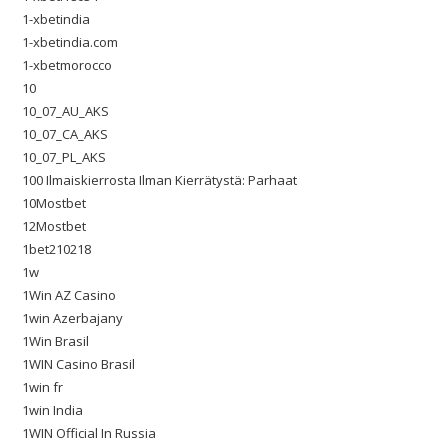
1-xbetindia
1-xbetindia.com
1-xbetmorocco
10
10_07_AU_AKS
10_07_CA_AKS
10_07_PL_AKS
100 Ilmaiskierrosta Ilman Kierrätystä: Parhaat
10Mostbet
12Mostbet
1bet210218
1w
1Win AZ Casino
1win Azerbajany
1Win Brasil
1WIN Casino Brasil
1win fr
1win India
1WIN Official In Russia