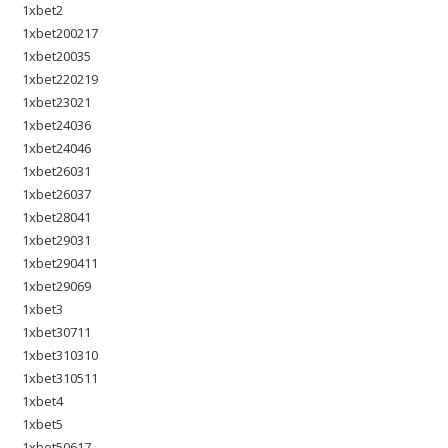
1xbet2
1xbet200217
1xbet20035
1xbet220219
1xbet23021
1xbet24036
1xbet24046
1xbet26031
1xbet26037
1xbet28041
1xbet29031
1xbet290411
1xbet29069
1xbet3
1xbet30711
1xbet310310
1xbet310511
1xbet4
1xbet5
1xbet50617