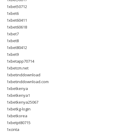
1xbet50712
1xbet6
1xbet60411
1xbet60618
1xbet7
1xbet8
1xbet80412
1xbet9
1xbetapp70714
1xbetcm.net
1xbetinddownload
1xbetinddownload.com
1xbetkenya
1xbetkenya1
1xbetkenya25067
1xbetkg-login
1xbetkorea
1xbetpt80715
1xcinta