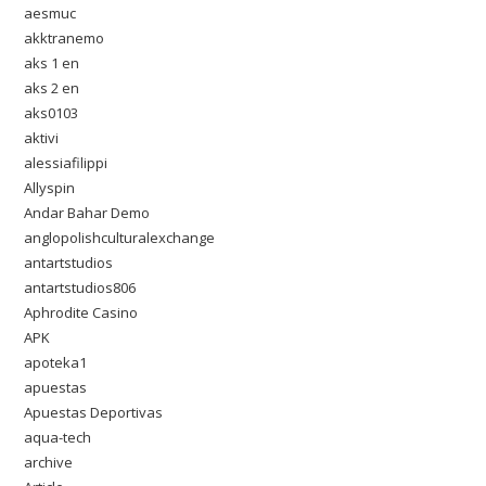
aesmuc
akktranemo
aks 1 en
aks 2 en
aks0103
aktivi
alessiafilippi
Allyspin
Andar Bahar Demo
anglopolishculturalexchange
antartstudios
antartstudios806
Aphrodite Casino
APK
apoteka1
apuestas
Apuestas Deportivas
aqua-tech
archive