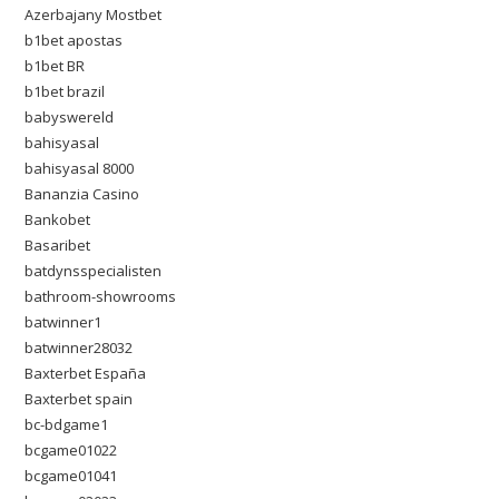
Azerbajany Mostbet
b1bet apostas
b1bet BR
b1bet brazil
babyswereld
bahisyasal
bahisyasal 8000
Bananzia Casino
Bankobet
Basaribet
batdynsspecialisten
bathroom-showrooms
batwinner1
batwinner28032
Baxterbet España
Baxterbet spain
bc-bdgame1
bcgame01022
bcgame01041