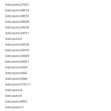
betcasino27022
betcasino28014
betcasino28015
betcasino28038
betcasino29016
betcasino29017
betcasino3
betcasino30018
betcasino30019
betcasino30039
betcasino30051
betcasino3034
betcasino3042
betcasino3064
betcasino310111
betcasino4
betcasino5
betcasino6053
betcasinos1