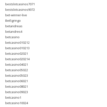
bestslotcasinos7071
bestslotcasinos9072
bet-winner-live
Bet5gringo
betandreas
betandres4
betcasino
betcasino010212
betcasino010213
betcasino02021
betcasino020214
betcasino04021
betcasino05022
betcasino05023
betcasino06021
betcasino08021
betcasino09023
betcasino1
betcasino10024