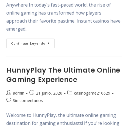
Anywhere In today's fast-paced world, the rise of
online gaming has transformed how players
approach their favorite pastime. Instant casinos have
emerged…
Discover
Continuar Leyendo
The
World
Of
Instant
Casinos
Play
HunnyPlay The Ultimate Online
Anytime,
Anywhere
Gaming Experience
1334174332
Autor
Publicación
Categoría
admin
21 junio, 2026
casinogame210629
de
de
de
Comentarios
Sin comentarios
la
la
la
de
entrada:
entrada:
entrada:
la
Welcome to HunnyPlay, the ultimate online gaming
entrada:
destination for gaming enthusiasts! If you're looking