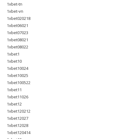
1xbet-tn
1xbet-vn
1xbet020218
1xbet06021
1xbet07023
1xbet08021
1xbet08022
1xbet1
1xbet10
1xbet10024
1xbet10025
1xbet100522
1xbet11
1xbet11026
1xbet12
1xbet120212
1xbet12027
1xbet12028
1xbet120414