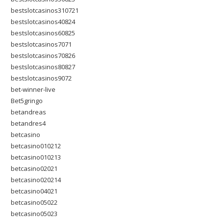
bestslotcasinos310721
bestslotcasinos40824
bestslotcasinos60825
bestslotcasinos7071
bestslotcasinos70826
bestslotcasinos80827
bestslotcasinos9072
bet-winner-live
Bet5gringo
betandreas
betandres4
betcasino
betcasino010212
betcasino010213
betcasino02021
betcasino020214
betcasino04021
betcasino05022
betcasino05023