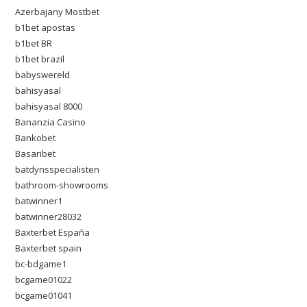
Azerbajany Mostbet
b1bet apostas
b1bet BR
b1bet brazil
babyswereld
bahisyasal
bahisyasal 8000
Bananzia Casino
Bankobet
Basaribet
batdynsspecialisten
bathroom-showrooms
batwinner1
batwinner28032
Baxterbet España
Baxterbet spain
bc-bdgame1
bcgame01022
bcgame01041