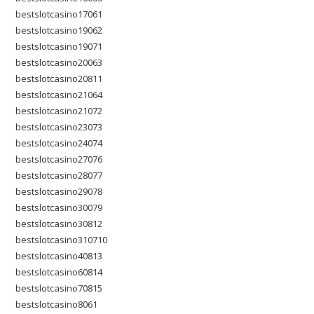
bestslotcasino17061
bestslotcasino19062
bestslotcasino19071
bestslotcasino20063
bestslotcasino20811
bestslotcasino21064
bestslotcasino21072
bestslotcasino23073
bestslotcasino24074
bestslotcasino27076
bestslotcasino28077
bestslotcasino29078
bestslotcasino30079
bestslotcasino30812
bestslotcasino310710
bestslotcasino40813
bestslotcasino60814
bestslotcasino70815
bestslotcasino8061