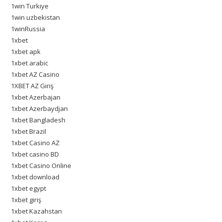
1win Turkiye
1win uzbekistan
1winRussia
1xbet
1xbet apk
1xbet arabic
1xbet AZ Casino
1XBET AZ Giriş
1xbet Azerbajan
1xbet Azerbaydjan
1xbet Bangladesh
1xbet Brazil
1xbet Casino AZ
1xbet casino BD
1xbet Casino Online
1xbet download
1xbet egypt
1xbet giriş
1xbet Kazahstan