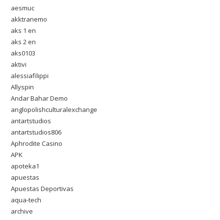
aesmuc
akktranemo
aks 1 en
aks 2 en
aks0103
aktivi
alessiafilippi
Allyspin
Andar Bahar Demo
anglopolishculturalexchange
antartstudios
antartstudios806
Aphrodite Casino
APK
apoteka1
apuestas
Apuestas Deportivas
aqua-tech
archive