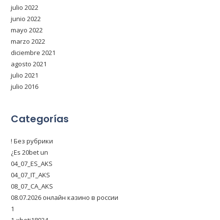
julio 2022
junio 2022
mayo 2022
marzo 2022
diciembre 2021
agosto 2021
julio 2021
julio 2016
Categorías
! Без рубрики
¿Es 20bet un
04_07_ES_AKS
04_07_IT_AKS
08_07_CA_AKS
08.07.2026 онлайн казино в россии
1