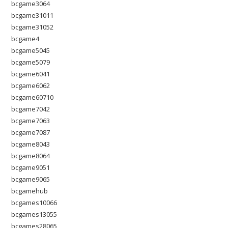
bcgame3064
bcgame31011
bcgame31052
bcgame4
bcgame5045
bcgame5079
bcgame6041
bcgame6062
bcgame60710
bcgame7042
bcgame7063
bcgame7087
bcgame8043
bcgame8064
bcgame9051
bcgame9065
bcgamehub
bcgames10066
bcgames13055
bcgames28065