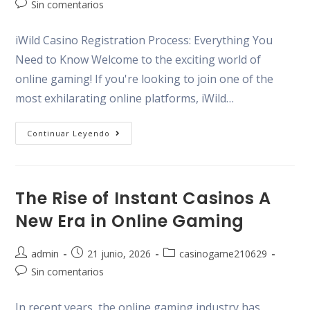
de
de
de
Comentarios
Sin comentarios
la
la
la
de
entrada:
entrada:
entrada:
la
iWild Casino Registration Process: Everything You
entrada:
Need to Know Welcome to the exciting world of
online gaming! If you're looking to join one of the
most exhilarating online platforms, iWild…
Step-
Continuar Leyendo
By-
Step
Guide
To
The
IWild
The Rise of Instant Casinos A
Casino
Registration
New Era in Online Gaming
Process
656816285
Autor
Publicación
Categoría
admin
21 junio, 2026
casinogame210629
de
de
de
Comentarios
Sin comentarios
la
la
la
de
entrada:
entrada:
entrada:
la
In recent years, the online gaming industry has