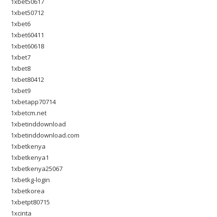
1xbet50617
1xbet50712
1xbet6
1xbet60411
1xbet60618
1xbet7
1xbet8
1xbet80412
1xbet9
1xbetapp70714
1xbetcm.net
1xbetinddownload
1xbetinddownload.com
1xbetkenya
1xbetkenya1
1xbetkenya25067
1xbetkg-login
1xbetkorea
1xbetpt80715
1xcinta