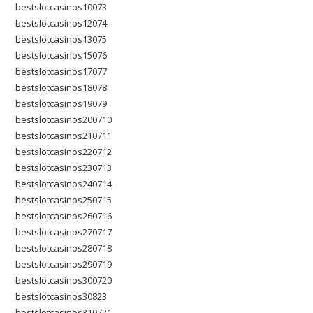
bestslotcasinos10073
bestslotcasinos12074
bestslotcasinos13075
bestslotcasinos15076
bestslotcasinos17077
bestslotcasinos18078
bestslotcasinos19079
bestslotcasinos200710
bestslotcasinos210711
bestslotcasinos220712
bestslotcasinos230713
bestslotcasinos240714
bestslotcasinos250715
bestslotcasinos260716
bestslotcasinos270717
bestslotcasinos280718
bestslotcasinos290719
bestslotcasinos300720
bestslotcasinos30823
bestslotcasinos310721