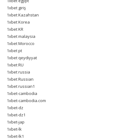
1xbet egypt
1xbet giriş
1xbet Kazahstan
1xbet Korea
1xbet KR
1xbet malaysia
1xbet Morocco
1xbet pt
1xbet qeydiyyat
1xbet RU
1xbet russia
1xbet Russian
1xbet russian1
1xbet-cambodia
1xbet-cambodia.com
1xbet-dz
1xbet-dz1
1xbet-jap
1xbet-lk
1xbet-lk1