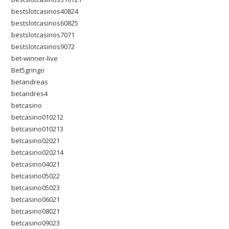
bestslotcasinos40824
bestslotcasinos60825
bestslotcasinos7071
bestslotcasinos9072
bet-winner-live
Bet5gringo
betandreas
betandres4
betcasino
betcasino010212
betcasino010213
betcasino02021
betcasino020214
betcasino04021
betcasino05022
betcasino05023
betcasino06021
betcasino08021
betcasino09023