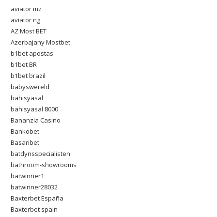
aviator mz
aviator ng
AZ Most BET
Azerbajany Mostbet
b1bet apostas
b1bet BR
b1bet brazil
babyswereld
bahisyasal
bahisyasal 8000
Bananzia Casino
Bankobet
Basaribet
batdynsspecialisten
bathroom-showrooms
batwinner1
batwinner28032
Baxterbet España
Baxterbet spain