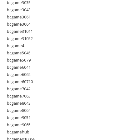
bcgame3035
bcgame3043
bcgame3061
bcgame3064
bcgame31011
bcgame31052
bcgame4
bcgame5045
bcgame5079
bcgame6041
bcgame6062
bcgame60710
bcgame7042
bcgame7063
bcgame8043
bcgame8064
bcgame9051
bcgame9065
bcgamehub
bcgames10066