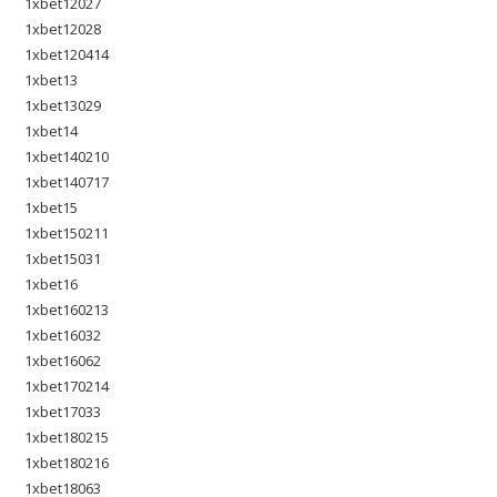
1xbet12027
1xbet12028
1xbet120414
1xbet13
1xbet13029
1xbet14
1xbet140210
1xbet140717
1xbet15
1xbet150211
1xbet15031
1xbet16
1xbet160213
1xbet16032
1xbet16062
1xbet170214
1xbet17033
1xbet180215
1xbet180216
1xbet18063