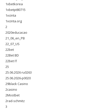
1xbetkorea
1xbetpt80715
1xcinta
1xcinta.org
2
2020educacao
21_06_en_PB
22_07_US
22bet
22Bet BD
22bet IT
25
25.06.2026 ru0263
25.06.2026-p0020
29black Casino
2casino
2Mostbet
2rad-schmitz
3