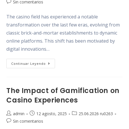
de
de
de
Comentarios
Sin comentarios
la
la
la
de
entrada:
entrada:
entrada:
la
The casino field has experienced a notable
entrada:
transformation over the last few eras, evolving from
classic brick-and-mortar establishments to dynamic
online platforms. This shift has been motivated by
digital innovations…
The
Continuar Leyendo
Evolution
Of
Casino
Gaming:
From
Traditional
The Impact of Gamification on
To
Virtual
Casino Experiences
Autor
Publicación
Categoría
admin
12 agosto, 2025
25.06.2026 ru0263
de
de
de
Comentarios
Sin comentarios
la
la
la
de