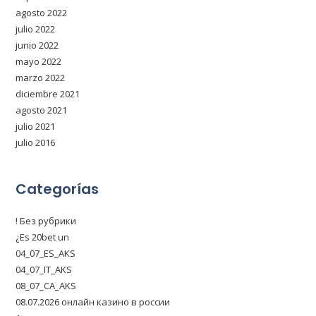
agosto 2022
julio 2022
junio 2022
mayo 2022
marzo 2022
diciembre 2021
agosto 2021
julio 2021
julio 2016
Categorías
! Без рубрики
¿Es 20bet un
04_07_ES_AKS
04_07_IT_AKS
08_07_CA_AKS
08.07.2026 онлайн казино в россии