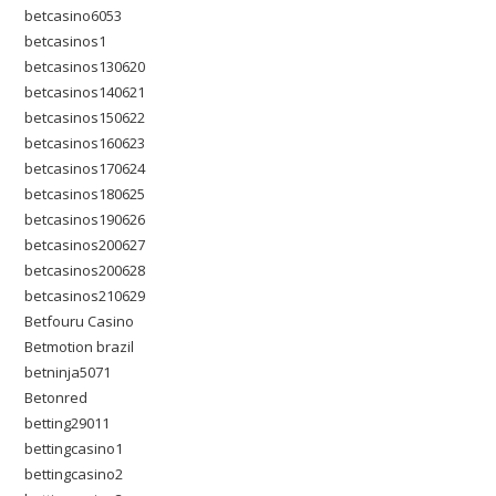
betcasino6053
betcasinos1
betcasinos130620
betcasinos140621
betcasinos150622
betcasinos160623
betcasinos170624
betcasinos180625
betcasinos190626
betcasinos200627
betcasinos200628
betcasinos210629
Betfouru Casino
Betmotion brazil
betninja5071
Betonred
betting29011
bettingcasino1
bettingcasino2