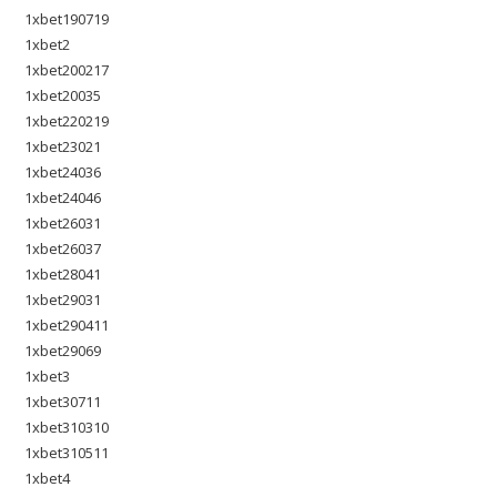
1xbet190719
1xbet2
1xbet200217
1xbet20035
1xbet220219
1xbet23021
1xbet24036
1xbet24046
1xbet26031
1xbet26037
1xbet28041
1xbet29031
1xbet290411
1xbet29069
1xbet3
1xbet30711
1xbet310310
1xbet310511
1xbet4