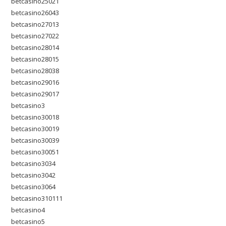
betcasino25021
betcasino26043
betcasino27013
betcasino27022
betcasino28014
betcasino28015
betcasino28038
betcasino29016
betcasino29017
betcasino3
betcasino30018
betcasino30019
betcasino30039
betcasino30051
betcasino3034
betcasino3042
betcasino3064
betcasino310111
betcasino4
betcasino5