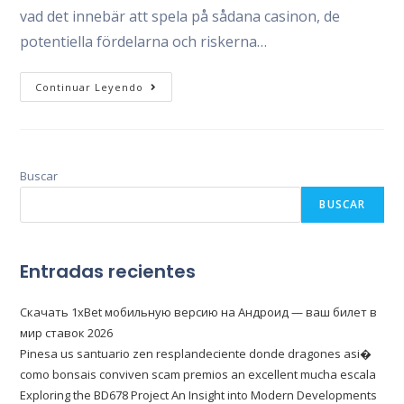
vad det innebär att spela på sådana casinon, de
potentiella fördelarna och riskerna…
Casino
Continuar Leyendo
Utan
Svensk
Licens
–
En
Guide
För
Buscar
Spelare
472333207
BUSCAR
Entradas recientes
Скачать 1xBet мобильную версию на Андроид — ваш билет в
мир ставок 2026
Pinesa us santuario zen resplandeciente donde dragones asi�
como bonsais conviven scam premios an excellent mucha escala
Exploring the BD678 Project An Insight into Modern Developments