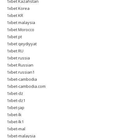
1xbet Kazahstan
1xbet Korea
1xbet KR
1xbet malaysia
1xbet Morocco
1xbet pt
1xbet qeydiyyat
1xbet RU
1xbet russia
1xbet Russian
1xbet russian1
1xbet-cambodia
1xbet-cambodia.com
1xbet-dz
1xbet-dz1
1xbet-jap
1xbet-lk
1xbet-lk1
1xbet-mal
1xbet-malaysia