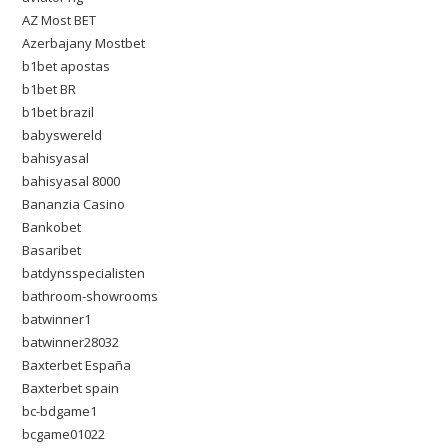
AZ Most BET
Azerbajany Mostbet
b1bet apostas
b1bet BR
b1bet brazil
babyswereld
bahisyasal
bahisyasal 8000
Bananzia Casino
Bankobet
Basaribet
batdynsspecialisten
bathroom-showrooms
batwinner1
batwinner28032
Baxterbet España
Baxterbet spain
bc-bdgame1
bcgame01022