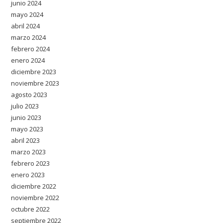
junio 2024
mayo 2024
abril 2024
marzo 2024
febrero 2024
enero 2024
diciembre 2023
noviembre 2023
agosto 2023
julio 2023
junio 2023
mayo 2023
abril 2023
marzo 2023
febrero 2023
enero 2023
diciembre 2022
noviembre 2022
octubre 2022
septiembre 2022