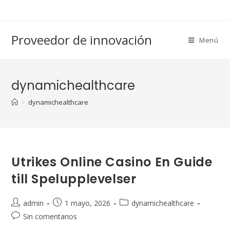
Saltar
al
contenido
Proveedor de innovación
Menú
dynamichealthcare
>
dynamichealthcare
Utrikes Online Casino En Guide
till Spelupplevelser
Autor
Publicación
Categoría
admin
1 mayo, 2026
dynamichealthcare
de
de
de
Comentarios
Sin comentarios
la
la
la
de