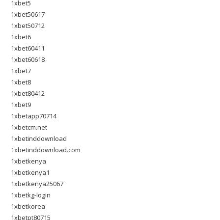
1xbet5
1xbet50617
1xbet50712
1xbet6
1xbet60411
1xbet60618
1xbet7
1xbet8
1xbet80412
1xbet9
1xbetapp70714
1xbetcm.net
1xbetinddownload
1xbetinddownload.com
1xbetkenya
1xbetkenya1
1xbetkenya25067
1xbetkg-login
1xbetkorea
1xbetpt80715