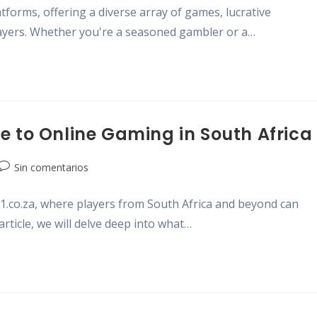
la
forms, offering a diverse array of games, lucrative
entrada:
layers. Whether you're a seasoned gambler or a…
e to Online Gaming in South Africa
Comentarios
Sin comentarios
de
la
o1.co.za, where players from South Africa and beyond can
entrada:
rticle, we will delve deep into what…