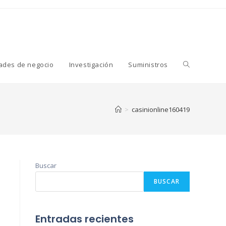
ades de negocio
Investigación
Suministros
>
casinionline160419
Buscar
BUSCAR
Entradas recientes