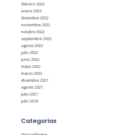
febrero 2023
enero 2023
diciembre 2022
noviembre 2022
octubre 2022
septiembre 2022
agosto 2022
julio 2022
junio 2022
mayo 2022
marzo 2022
diciembre 2021
agosto 2021
julio 2021
julio 2016
Categorías
! Без рубрики