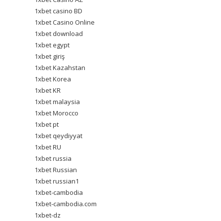
1xbet casino BD
1xbet Casino Online
1xbet download
1xbet egypt
1xbet giriş
1xbet Kazahstan
1xbet Korea
1xbet KR
1xbet malaysia
1xbet Morocco
1xbet pt
1xbet qeydiyyat
1xbet RU
1xbet russia
1xbet Russian
1xbet russian1
1xbet-cambodia
1xbet-cambodia.com
1xbet-dz