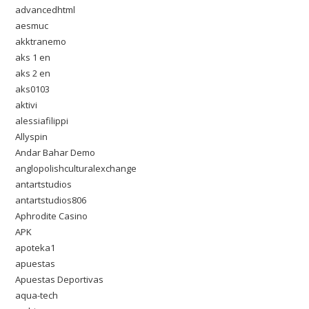
advancedhtml
aesmuc
akktranemo
aks 1 en
aks 2 en
aks0103
aktivi
alessiafilippi
Allyspin
Andar Bahar Demo
anglopolishculturalexchange
antartstudios
antartstudios806
Aphrodite Casino
APK
apoteka1
apuestas
Apuestas Deportivas
aqua-tech