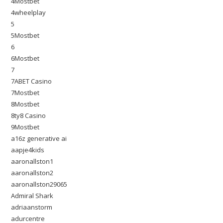
4Mostbet
4wheelplay
5
5Mostbet
6
6Mostbet
7
7ABET Casino
7Mostbet
8Mostbet
8ty8 Casino
9Mostbet
a16z generative ai
aapje4kids
aaronallston1
aaronallston2
aaronallston29065
Admiral Shark
adriaanstorm
adurcentre