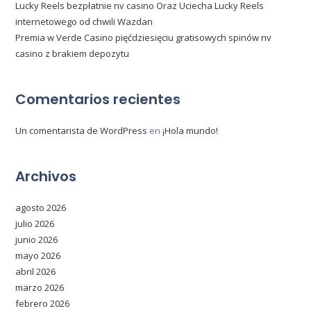
Lucky Reels bezpłatnie nv casino Oraz Uciecha Lucky Reels
internetowego od chwili Wazdan
Premia w Verde Casino pięćdziesięciu gratisowych spinów nv
casino z brakiem depozytu
Comentarios recientes
Un comentarista de WordPress
en
¡Hola mundo!
Archivos
agosto 2026
julio 2026
junio 2026
mayo 2026
abril 2026
marzo 2026
febrero 2026