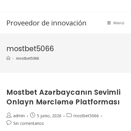
Saltar
al
contenido
Proveedor de innovación
Menú
mostbet5066
>
mostbet5066
Mostbet Azərbaycanın Sevimli
Onlayn Mərcləmə Platforması
Autor
Publicación
Categoría
admin
5 junio, 2026
mostbet5066
de
de
de
Comentarios
Sin comentarios
la
la
la
de