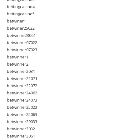
bettingcasino4
bettingcasino5
betwiner1
betwiner25022
betwinne23061
betwinner07022
betwinner07023
betwinner1
betwinner2
betwinner2031
betwinner21071
betwinner22072
betwinner24062
betwinner24073
betwinner25023
betwinner25063
betwinner29033
betwinner3032
betwinner3061