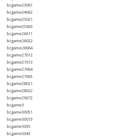
bcgame23061
bcgame24062
bcgame25021
bcgame25063
bcgame26011
bcgame26022
bcgame26064
bcgame27012
bcgame27013
bcgame27064
bcgame27065
bcgame28021
bcgame28022
bcgame29072
bcgame3
bcgame30051
bcgame30073
bcgame3035
bcgame3043