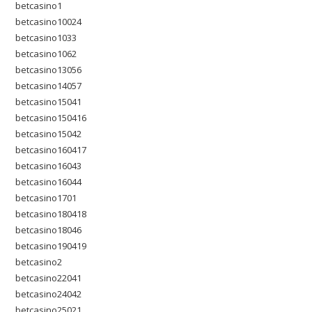
betcasino1
betcasino10024
betcasino1033
betcasino1062
betcasino13056
betcasino14057
betcasino15041
betcasino150416
betcasino15042
betcasino160417
betcasino16043
betcasino16044
betcasino1701
betcasino180418
betcasino18046
betcasino190419
betcasino2
betcasino22041
betcasino24042
betcasino25021