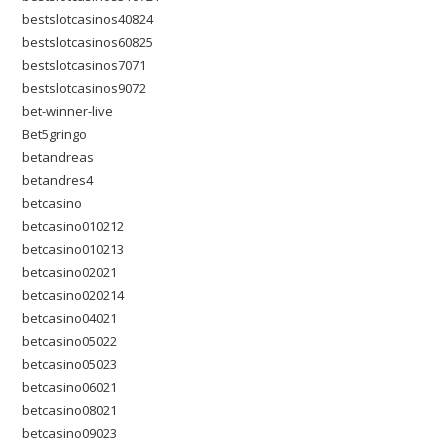
bestslotcasinos40824
bestslotcasinos60825
bestslotcasinos7071
bestslotcasinos9072
bet-winner-live
Bet5gringo
betandreas
betandres4
betcasino
betcasino010212
betcasino010213
betcasino02021
betcasino020214
betcasino04021
betcasino05022
betcasino05023
betcasino06021
betcasino08021
betcasino09023