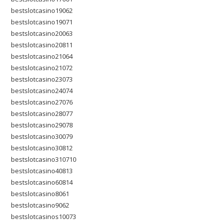
bestslotcasino19062
bestslotcasino19071
bestslotcasino20063
bestslotcasino20811
bestslotcasino21064
bestslotcasino21072
bestslotcasino23073
bestslotcasino24074
bestslotcasino27076
bestslotcasino28077
bestslotcasino29078
bestslotcasino30079
bestslotcasino30812
bestslotcasino310710
bestslotcasino40813
bestslotcasino60814
bestslotcasino8061
bestslotcasino9062
bestslotcasinos10073