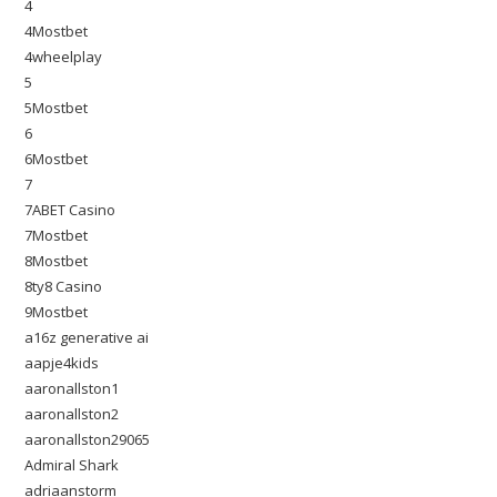
4
4Mostbet
4wheelplay
5
5Mostbet
6
6Mostbet
7
7ABET Casino
7Mostbet
8Mostbet
8ty8 Casino
9Mostbet
a16z generative ai
aapje4kids
aaronallston1
aaronallston2
aaronallston29065
Admiral Shark
adriaanstorm