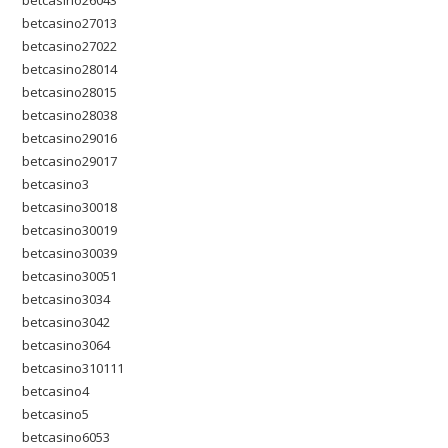
betcasino26043
betcasino27013
betcasino27022
betcasino28014
betcasino28015
betcasino28038
betcasino29016
betcasino29017
betcasino3
betcasino30018
betcasino30019
betcasino30039
betcasino30051
betcasino3034
betcasino3042
betcasino3064
betcasino310111
betcasino4
betcasino5
betcasino6053