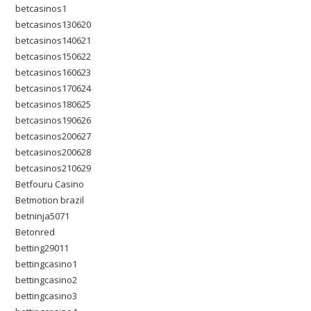
betcasinos1
betcasinos130620
betcasinos140621
betcasinos150622
betcasinos160623
betcasinos170624
betcasinos180625
betcasinos190626
betcasinos200627
betcasinos200628
betcasinos210629
Betfouru Casino
Betmotion brazil
betninja5071
Betonred
betting29011
bettingcasino1
bettingcasino2
bettingcasino3