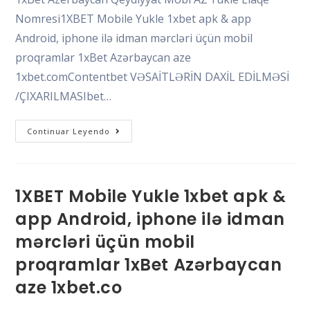
entrada:
entrada:
entrada:
Nomresi1XBET Mobile Yukle 1xbet apk & app
Android, iphone ilə idman mərcləri üçün mobil
proqramlar 1xBet Azərbaycan aze
1xbet.comContentbet VƏSAİTLƏRİN DAXİL EDİLMƏSİ
/ÇIXARILMASIbet…
1xBet
Continuar Leyendo
Azerbaycan
Qeydiyyat
Mobi
AZ
Yukle
Elaqe
1XBET Mobile Yukle 1xbet apk &
Nomres
app Android, iphone ilə idman
mərcləri üçün mobil
proqramlar 1xBet Azərbaycan
aze 1xbet.co