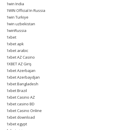
1win India
1WIN Official In Russia
1win Turkiye
1win uzbekistan
1winRussia
1xbet
1xbet apk
1xbet arabic
1xbet AZ Casino
1XBET AZ Giriş
1xbet Azerbajan
1xbet Azerbaydjan
1xbet Bangladesh
1xbet Brazil
1xbet Casino AZ
1xbet casino BD
1xbet Casino Online
1xbet download
1xbet egypt