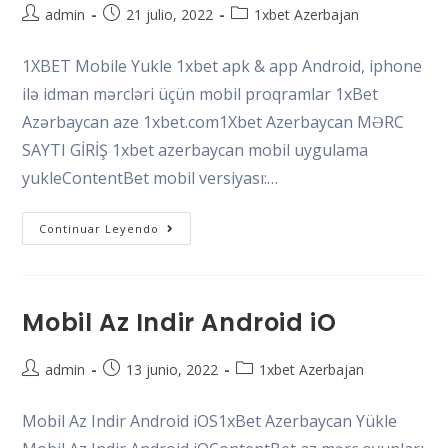
Autor
Publicación
Categoría
admin
21 julio, 2022
1xbet Azerbajan
de
de
de
la
la
la
1XBET Mobile Yukle 1xbet apk & app Android, iphone
entrada:
entrada:
entrada:
ilə idman mərcləri üçün mobil proqramlar 1xBet
Azərbaycan aze 1xbet.com1Xbet Azerbaycan MƏRC
SAYTI GİRİŞ 1xbet azerbaycan mobil uygulama
yukleContentBet mobil versiyası:…
1XBET
Continuar Leyendo
Mobile
Yukle
1xbet
Apk
&
App
Mobil Az Indir Android iO
Android,
Iphone
Ilə
Autor
Publicación
Idman
Categoría
admin
13 junio, 2022
1xbet Azerbajan
Mərcləri
de
de
de
Üçün
la
la
Mobil
la
Mobil Az Indir Android iOS1xBet Azerbaycan Yükle
Proqramlar
entrada:
entrada:
entrada:
1xBet