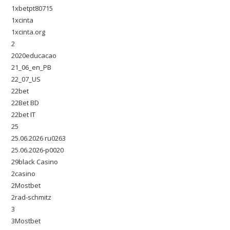
1xbetpt80715
1xcinta
1xcinta.org
2
2020educacao
21_06_en_PB
22_07_US
22bet
22Bet BD
22bet IT
25
25.06.2026 ru0263
25.06.2026-p0020
29black Casino
2casino
2Mostbet
2rad-schmitz
3
3Mostbet