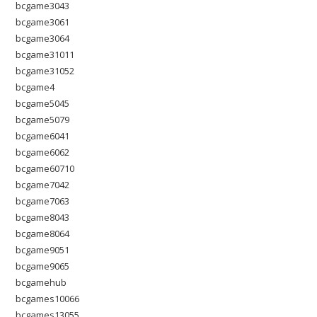
bcgame3043
bcgame3061
bcgame3064
bcgame31011
bcgame31052
bcgame4
bcgame5045
bcgame5079
bcgame6041
bcgame6062
bcgame60710
bcgame7042
bcgame7063
bcgame8043
bcgame8064
bcgame9051
bcgame9065
bcgamehub
bcgames10066
bcgames13055