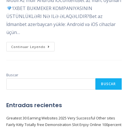
Mobil Az Indir Android iOContentBet az mərc oyunları
Azərbaycan
Aze
1XBET BUKMEKER KOMPANIYASININ
1xbet.co
ÜSTÜNLÜKLƏRI NƏ ILƏ ƏLAQƏLIDIR?Bet az
İdmanbet azerbaycan yükle: Android və iOS cihazlar
üçün…
Mobil
Continuar Leyendo
Az
Indir
Android
IO
Buscar
BUSCAR
Entradas recientes
Greatest 30 Earning Websites 2025 Very Successful Other sites
Fairly Kitty Totally free Demonstration Slot Enjoy Online 100percent