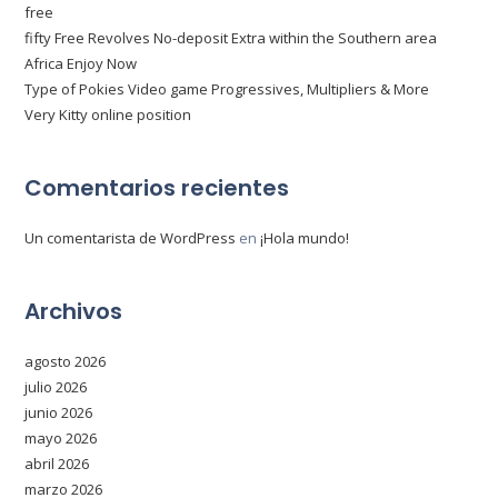
free
fifty Free Revolves No-deposit Extra within the Southern area
Africa Enjoy Now
Type of Pokies Video game Progressives, Multipliers & More
Very Kitty online position
Comentarios recientes
Un comentarista de WordPress
en
¡Hola mundo!
Archivos
agosto 2026
julio 2026
junio 2026
mayo 2026
abril 2026
marzo 2026