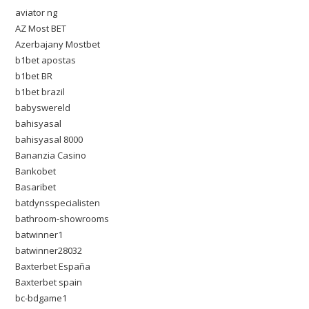
aviator ng
AZ Most BET
Azerbajany Mostbet
b1bet apostas
b1bet BR
b1bet brazil
babyswereld
bahisyasal
bahisyasal 8000
Bananzia Casino
Bankobet
Basaribet
batdynsspecialisten
bathroom-showrooms
batwinner1
batwinner28032
Baxterbet España
Baxterbet spain
bc-bdgame1