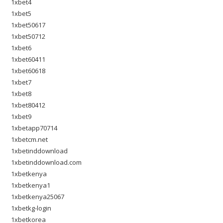
1xbet4
1xbet5
1xbet50617
1xbet50712
1xbet6
1xbet60411
1xbet60618
1xbet7
1xbet8
1xbet80412
1xbet9
1xbetapp70714
1xbetcm.net
1xbetinddownload
1xbetinddownload.com
1xbetkenya
1xbetkenya1
1xbetkenya25067
1xbetkg-login
1xbetkorea