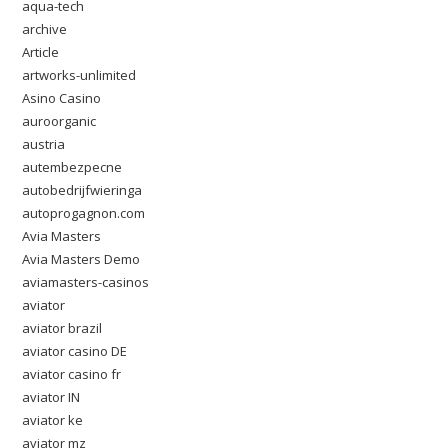
aqua-tech
archive
Article
artworks-unlimited
Asino Casino
auroorganic
austria
autembezpecne
autobedrijfwieringa
autoprogagnon.com
Avia Masters
Avia Masters Demo
aviamasters-casinos
aviator
aviator brazil
aviator casino DE
aviator casino fr
aviator IN
aviator ke
aviator mz