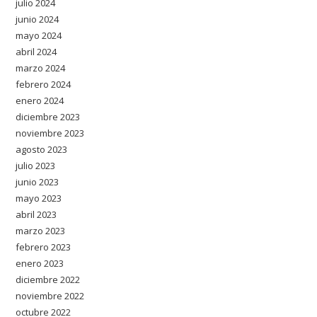
julio 2024
junio 2024
mayo 2024
abril 2024
marzo 2024
febrero 2024
enero 2024
diciembre 2023
noviembre 2023
agosto 2023
julio 2023
junio 2023
mayo 2023
abril 2023
marzo 2023
febrero 2023
enero 2023
diciembre 2022
noviembre 2022
octubre 2022