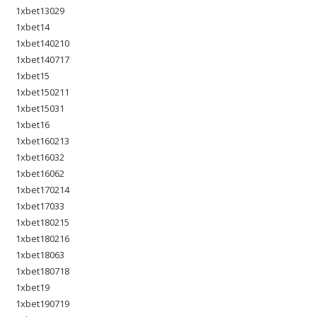
1xbet13029
1xbet14
1xbet140210
1xbet140717
1xbet15
1xbet150211
1xbet15031
1xbet16
1xbet160213
1xbet16032
1xbet16062
1xbet170214
1xbet17033
1xbet180215
1xbet180216
1xbet18063
1xbet180718
1xbet19
1xbet190719