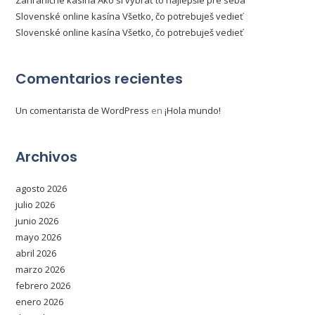
Zahraničné kasína Ako si vybrať to najlepšie pre seba
Slovenské online kasína Všetko, čo potrebuješ vedieť
Slovenské online kasína Všetko, čo potrebuješ vedieť
Comentarios recientes
Un comentarista de WordPress
en
¡Hola mundo!
Archivos
agosto 2026
julio 2026
junio 2026
mayo 2026
abril 2026
marzo 2026
febrero 2026
enero 2026