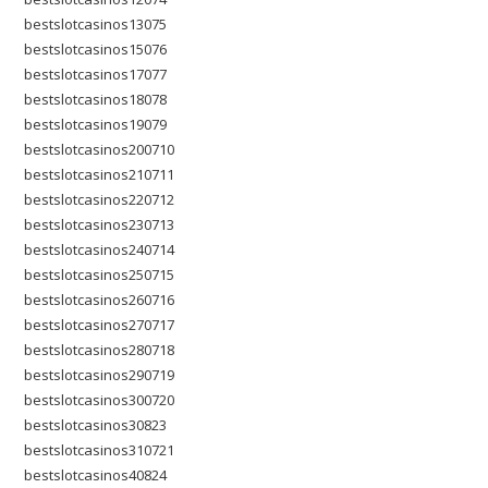
bestslotcasinos13075
bestslotcasinos15076
bestslotcasinos17077
bestslotcasinos18078
bestslotcasinos19079
bestslotcasinos200710
bestslotcasinos210711
bestslotcasinos220712
bestslotcasinos230713
bestslotcasinos240714
bestslotcasinos250715
bestslotcasinos260716
bestslotcasinos270717
bestslotcasinos280718
bestslotcasinos290719
bestslotcasinos300720
bestslotcasinos30823
bestslotcasinos310721
bestslotcasinos40824