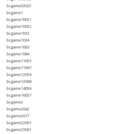
bcgame03025
bcgame1
bcgame10051
bcgame10052
bcgame1033
bcgame1034
bcgame1063
bcgame1084
bcgame11053
bcgame11067
bcgame12054
bcgame12068
bcgame14056
bcgame16057
bcgame2
bcgame2042
bcgame2077
bcgame22061
bcgame23061