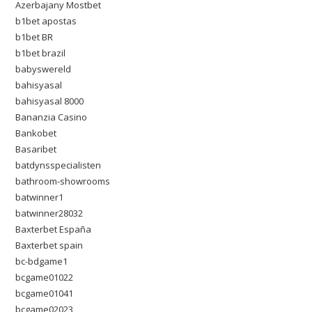
Azerbajany Mostbet
b1bet apostas
b1bet BR
b1bet brazil
babyswereld
bahisyasal
bahisyasal 8000
Bananzia Casino
Bankobet
Basaribet
batdynsspecialisten
bathroom-showrooms
batwinner1
batwinner28032
Baxterbet España
Baxterbet spain
bc-bdgame1
bcgame01022
bcgame01041
bcgame02023