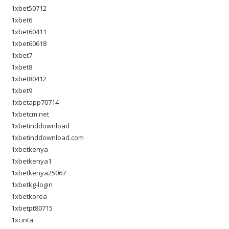
1xbet50712
1xbet6
1xbet60411
1xbet60618
1xbet7
1xbet8
1xbet80412
1xbet9
1xbetapp70714
1xbetcm.net
1xbetinddownload
1xbetinddownload.com
1xbetkenya
1xbetkenya1
1xbetkenya25067
1xbetkg-login
1xbetkorea
1xbetpt80715
1xcinta