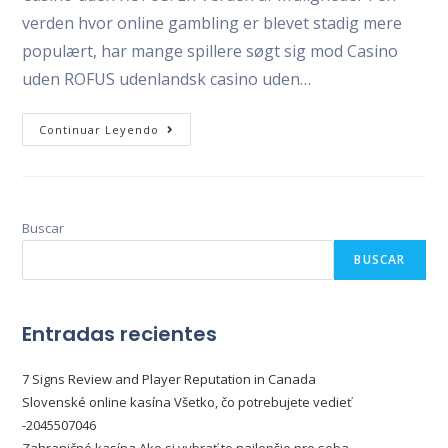
entrada:
verden hvor online gambling er blevet stadig mere
populært, har mange spillere søgt sig mod Casino
uden ROFUS udenlandsk casino uden…
Casino
Continuar Leyendo
Uden
ROFUS
–
Oplev
Friheden
Til
At
Buscar
Spille
Uden
BUSCAR
Begrænsninger
Entradas recientes
7 Signs Review and Player Reputation in Canada
Slovenské online kasína Všetko, čo potrebujete vedieť
-2045507046