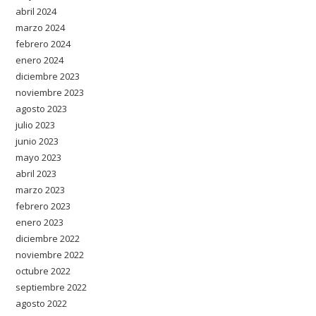
abril 2024
marzo 2024
febrero 2024
enero 2024
diciembre 2023
noviembre 2023
agosto 2023
julio 2023
junio 2023
mayo 2023
abril 2023
marzo 2023
febrero 2023
enero 2023
diciembre 2022
noviembre 2022
octubre 2022
septiembre 2022
agosto 2022