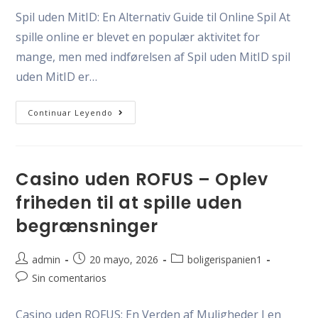
entrada:
entrada:
entrada:
la
Spil uden MitID: En Alternativ Guide til Online Spil At
entrada:
spille online er blevet en populær aktivitet for
mange, men med indførelsen af Spil uden MitID spil
uden MitID er…
Spil
Continuar Leyendo
Uden
MitID
En
Guide
Til
Sikkerhed
Casino uden ROFUS – Oplev
Og
Alternativer
friheden til at spille uden
begrænsninger
Autor
Publicación
Categoría
admin
20 mayo, 2026
boligerispanien1
de
de
de
Comentarios
Sin comentarios
la
la
la
de
entrada:
entrada:
entrada:
la
Casino uden ROFUS: En Verden af Muligheder I en