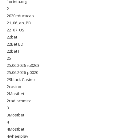
1xcinta.org
2
2020educacao
21_06_en_PB
22_07_US
22bet
22Bet BD
22bet IT
25
25.06.2026 ru0263
25.06.2026-p0020
29black Casino
2casino
2Mostbet
2rad-schmitz
3
3Mostbet
4
4Mostbet
4wheelplay