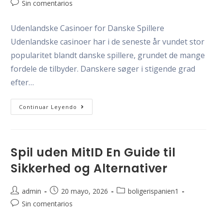
de
de
de
Comentarios
Sin comentarios
la
la
la
de
entrada:
entrada:
entrada:
la
Udenlandske Casinoer for Danske Spillere
entrada:
Udenlandske casinoer har i de seneste år vundet stor
popularitet blandt danske spillere, grundet de mange
fordele de tilbyder. Danskere søger i stigende grad
efter…
Udenlandske
Continuar Leyendo
Casinoer
For
Danske
Spillere
Find
De
Spil uden MitID En Guide til
Bedste
Muligheder
Sikkerhed og Alternativer
Autor
Publicación
Categoría
admin
20 mayo, 2026
boligerispanien1
de
de
de
Comentarios
Sin comentarios
la
la
la
de