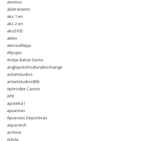
aesmuc
akktranemo
aks 1 en
aks 2 en
aks0103
aktivi
alessiafilippi
Allyspin
Andar Bahar Demo
anglopolishculturalexchange
antartstudios
antartstudios806
Aphrodite Casino
APK
apoteka1
apuestas
Apuestas Deportivas
aqua-tech
archive
Article