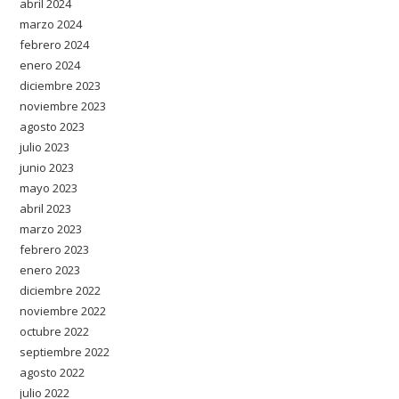
abril 2024
marzo 2024
febrero 2024
enero 2024
diciembre 2023
noviembre 2023
agosto 2023
julio 2023
junio 2023
mayo 2023
abril 2023
marzo 2023
febrero 2023
enero 2023
diciembre 2022
noviembre 2022
octubre 2022
septiembre 2022
agosto 2022
julio 2022