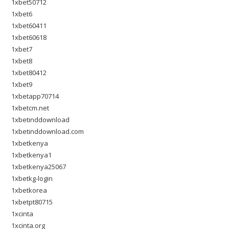
1xbet50712
1xbet6
1xbet60411
1xbet60618
1xbet7
1xbet8
1xbet80412
1xbet9
1xbetapp70714
1xbetcm.net
1xbetinddownload
1xbetinddownload.com
1xbetkenya
1xbetkenya1
1xbetkenya25067
1xbetkg-login
1xbetkorea
1xbetpt80715
1xcinta
1xcinta.org