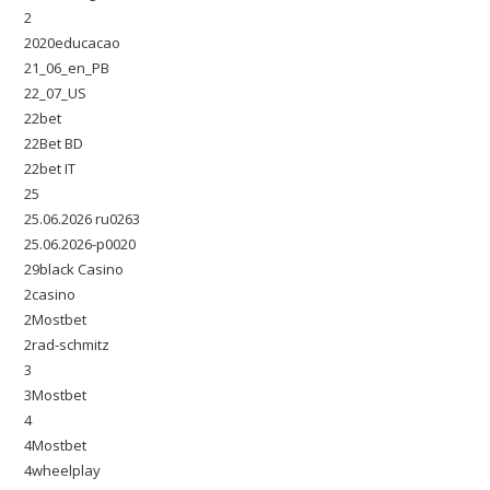
2
2020educacao
21_06_en_PB
22_07_US
22bet
22Bet BD
22bet IT
25
25.06.2026 ru0263
25.06.2026-p0020
29black Casino
2casino
2Mostbet
2rad-schmitz
3
3Mostbet
4
4Mostbet
4wheelplay