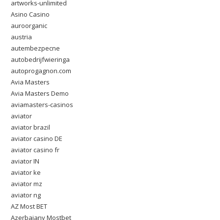
artworks-unlimited
Asino Casino
auroorganic
austria
autembezpecne
autobedrijfwieringa
autoprogagnon.com
Avia Masters
Avia Masters Demo
aviamasters-casinos
aviator
aviator brazil
aviator casino DE
aviator casino fr
aviator IN
aviator ke
aviator mz
aviator ng
AZ Most BET
Azerbajany Mostbet