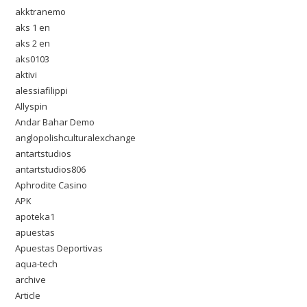
akktranemo
aks 1 en
aks 2 en
aks0103
aktivi
alessiafilippi
Allyspin
Andar Bahar Demo
anglopolishculturalexchange
antartstudios
antartstudios806
Aphrodite Casino
APK
apoteka1
apuestas
Apuestas Deportivas
aqua-tech
archive
Article