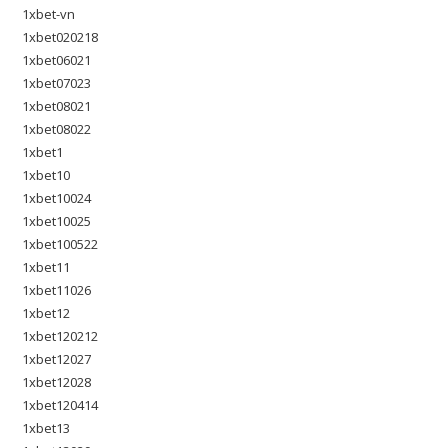
1xbet-vn
1xbet020218
1xbet06021
1xbet07023
1xbet08021
1xbet08022
1xbet1
1xbet10
1xbet10024
1xbet10025
1xbet100522
1xbet11
1xbet11026
1xbet12
1xbet120212
1xbet12027
1xbet12028
1xbet120414
1xbet13