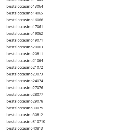
bestslotcasino13064
bestslotcasino14065
bestslotcasino16066
bestslotcasino17061
bestslotcasino19062
bestslotcasino19071
bestslotcasino20063
bestslotcasino20811
bestslotcasino21064
bestslotcasino21072
bestslotcasino23073
bestslotcasino24074
bestslotcasino27076
bestslotcasino28077
bestslotcasino29078
bestslotcasino30079
bestslotcasino30812
bestslotcasino310710
bestslotcasino40813