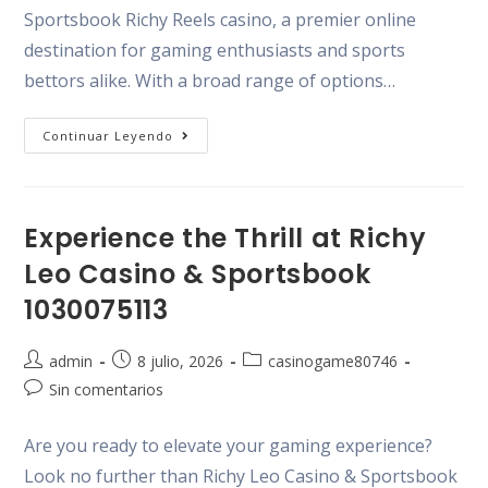
entrada:
Sportsbook Richy Reels casino, a premier online
destination for gaming enthusiasts and sports
bettors alike. With a broad range of options…
Unlock
Continuar Leyendo
Excitement
At
Richy
Reels
Casino
&
Experience the Thrill at Richy
Sportsbook
Leo Casino & Sportsbook
1030075113
Autor
Publicación
Categoría
admin
8 julio, 2026
casinogame80746
de
de
de
Comentarios
Sin comentarios
la
la
la
de
entrada:
entrada:
entrada:
la
Are you ready to elevate your gaming experience?
entrada:
Look no further than Richy Leo Casino & Sportsbook