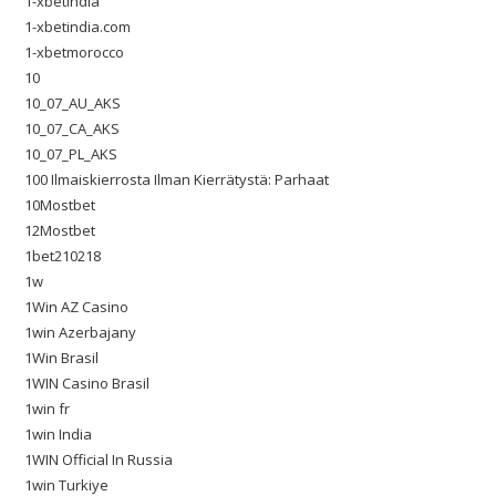
1-xbetindia
1-xbetindia.com
1-xbetmorocco
10
10_07_AU_AKS
10_07_CA_AKS
10_07_PL_AKS
100 Ilmaiskierrosta Ilman Kierrätystä: Parhaat
10Mostbet
12Mostbet
1bet210218
1w
1Win AZ Casino
1win Azerbajany
1Win Brasil
1WIN Casino Brasil
1win fr
1win India
1WIN Official In Russia
1win Turkiye