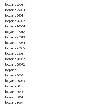
bcgame25021
bcgame25063
bcgame26011
bcgame26022
bcgame26064
bcgame27012
bcgame27013
bcgame27064
bcgame27065
bcgame28021
bcgame28022
bcgame29072
bcgame3
bcgame30051
bcgame30073
bcgame3035
bcgame3043
bcgame3061
bcgame3064