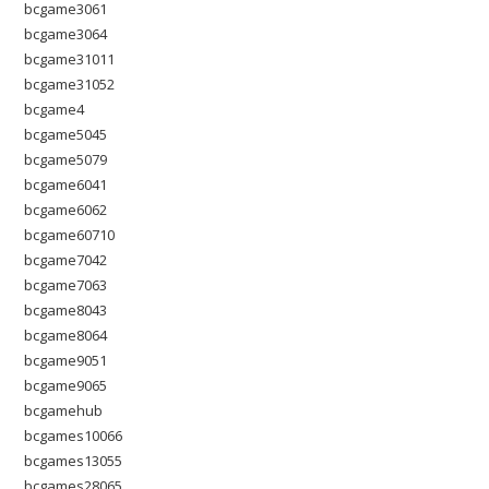
bcgame3061
bcgame3064
bcgame31011
bcgame31052
bcgame4
bcgame5045
bcgame5079
bcgame6041
bcgame6062
bcgame60710
bcgame7042
bcgame7063
bcgame8043
bcgame8064
bcgame9051
bcgame9065
bcgamehub
bcgames10066
bcgames13055
bcgames28065