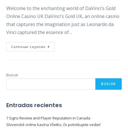
entrada:
entrada:
entrada:
la
Welcome to the enchanting world of DaVinci's Gold
entrada:
Online Casino UK DaVinci's Gold UK, an online casino
that captures the imagination just as Leonardo da
Vinci captured the essence of…
DaVinci’s
Continuar Leyendo
Gold
Online
Casino
UK
An
Artistic
Gaming
Buscar
Experience
BUSCAR
Entradas recientes
7 Signs Review and Player Reputation in Canada
Slovenské online kasína Všetko, čo potrebujete vedieť