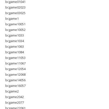
bcgame01041
bcgame02023
bcgame03025
bcgame1
bcgame10051
bcgame10052
bcgame1033
bcgame1034
bcgame1063
bcgame1084
bcgame11053
bcgame11067
bcgame12054
bcgame12068
bcgame14056
bcgame16057
bcgame2
bcgame2042
bcgame2077
bcgame22061