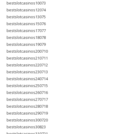
bestslotcasinos10073
bestslotcasinos12074
bestslotcasinos13075
bestslotcasinos15076
bestslotcasinos17077
bestslotcasinos18078
bestslotcasinos19079
bestslotcasinos200710
bestslotcasinos210711
bestslotcasinos220712
bestslotcasinos230713
bestslotcasinos240714
bestslotcasinos250715
bestslotcasinos260716
bestslotcasinos270717
bestslotcasinos280718
bestslotcasinos290719
bestslotcasinos300720
bestslotcasinos30823
bestslotcasinos310721