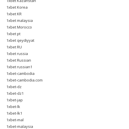
1xbet Kazahstan
1xbet Korea
1xbet KR
1xbet malaysia
1xbet Morocco
1xbet pt
1xbet qeydiyyat
1xbet RU
1xbet russia
1xbet Russian
1xbet russian1
1xbet-cambodia
1xbet-cambodia.com
1xbet-dz
1xbet-dz1
1xbet-jap
1xbet-lk
1xbet-lk1
1xbet-mal
1xbet-malaysia