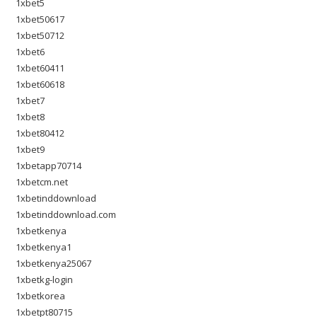
1xbet5
1xbet50617
1xbet50712
1xbet6
1xbet60411
1xbet60618
1xbet7
1xbet8
1xbet80412
1xbet9
1xbetapp70714
1xbetcm.net
1xbetinddownload
1xbetinddownload.com
1xbetkenya
1xbetkenya1
1xbetkenya25067
1xbetkg-login
1xbetkorea
1xbetpt80715