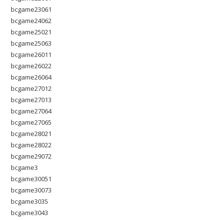
bcgame23061
bcgame24062
bcgame25021
bcgame25063
bcgame26011
bcgame26022
bcgame26064
bcgame27012
bcgame27013
bcgame27064
bcgame27065
bcgame28021
bcgame28022
bcgame29072
bcgame3
bcgame30051
bcgame30073
bcgame3035
bcgame3043