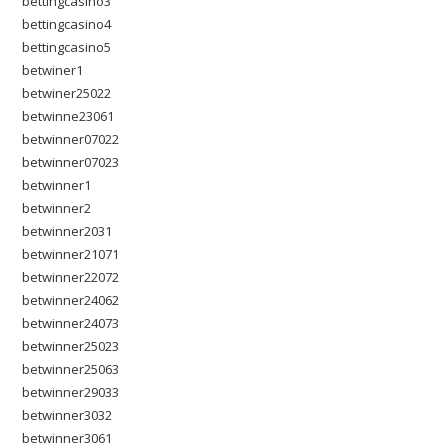
bettingcasino3
bettingcasino4
bettingcasino5
betwiner1
betwiner25022
betwinne23061
betwinner07022
betwinner07023
betwinner1
betwinner2
betwinner2031
betwinner21071
betwinner22072
betwinner24062
betwinner24073
betwinner25023
betwinner25063
betwinner29033
betwinner3032
betwinner3061