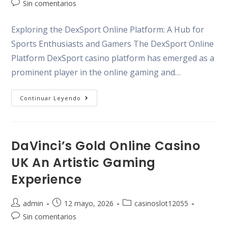
de
de
de
Comentarios
Sin comentarios
la
la
la
de
entrada:
entrada:
entrada:
la
Exploring the DexSport Online Platform: A Hub for
entrada:
Sports Enthusiasts and Gamers The DexSport Online
Platform DexSport casino platform has emerged as a
prominent player in the online gaming and…
Exploring
Continuar Leyendo
The
DexSport
Online
Platform
A
Hub
DaVinci’s Gold Online Casino
For
Sports
UK An Artistic Gaming
Enthusiasts
And
Experience
Gamers
Autor
Publicación
Categoría
admin
12 mayo, 2026
casinoslot12055
de
de
de
Comentarios
Sin comentarios
la
la
la
de