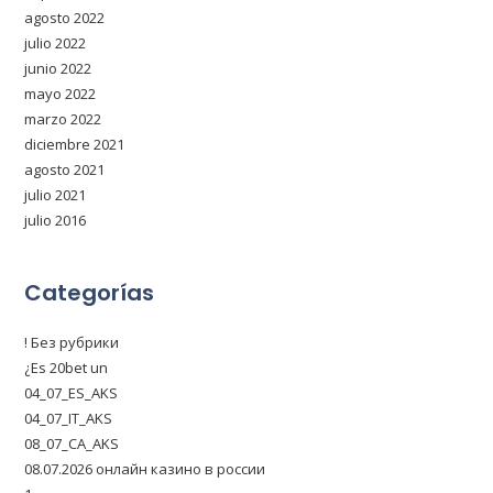
agosto 2022
julio 2022
junio 2022
mayo 2022
marzo 2022
diciembre 2021
agosto 2021
julio 2021
julio 2016
Categorías
! Без рубрики
¿Es 20bet un
04_07_ES_AKS
04_07_IT_AKS
08_07_CA_AKS
08.07.2026 онлайн казино в россии