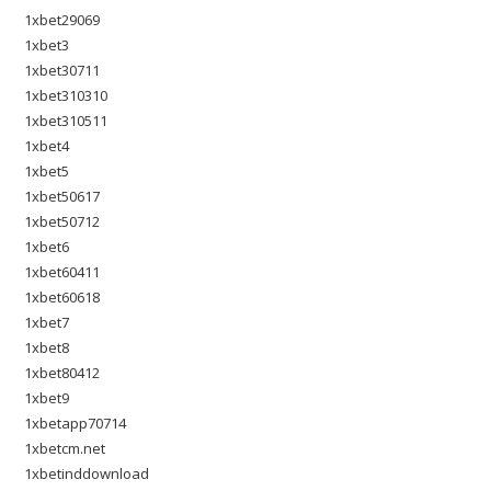
1xbet29069
1xbet3
1xbet30711
1xbet310310
1xbet310511
1xbet4
1xbet5
1xbet50617
1xbet50712
1xbet6
1xbet60411
1xbet60618
1xbet7
1xbet8
1xbet80412
1xbet9
1xbetapp70714
1xbetcm.net
1xbetinddownload