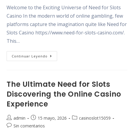
entrada:
entrada:
entrada:
la
Welcome to the Exciting Universe of Need for Slots
entrada:
Casino In the modern world of online gambling, few
platforms capture the imagination quite like Need for
Slots Casino https://www.need-for-slots-casino.com/.
This…
The
Continuar Leyendo
Thrilling
World
Of
Need
For
Slots
The Ultimate Need for Slots
Casino
744421441
Discovering the Online Casino
Experience
Autor
Publicación
Categoría
admin
15 mayo, 2026
casinoslot15059
de
de
de
Comentarios
Sin comentarios
la
la
la
de