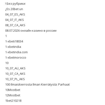
! Без рубрики
¿Es 20bet un
04_07_ES_AKS
04_07_IT_AKS
08_07_CA_AKS
08.07.2026 онлайн казино в россии
1
1-xbeti18034
1-xbetindia
1-xbetindia.com
1-xbetmorocco
10
10_07_AU_AKS
10_07_CA_AKS
10_07_PL_AKS
100 Ilmaiskierrosta Ilman Kierrätystä: Parhaat
10Mostbet
12Mostbet
1bet210218