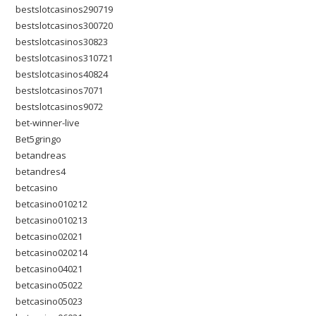
bestslotcasinos290719
bestslotcasinos300720
bestslotcasinos30823
bestslotcasinos310721
bestslotcasinos40824
bestslotcasinos7071
bestslotcasinos9072
bet-winner-live
Bet5gringo
betandreas
betandres4
betcasino
betcasino010212
betcasino010213
betcasino02021
betcasino020214
betcasino04021
betcasino05022
betcasino05023