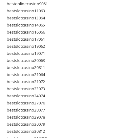
bestonlinecasino9061
bestslotcasino11063
bestslotcasino13064
bestslotcasino14065
bestslotcasino16066
bestslotcasino17061
bestslotcasino19062
bestslotcasino19071
bestslotcasino20063
bestslotcasino20811
bestslotcasino21064
bestslotcasino21072
bestslotcasino23073
bestslotcasino24074
bestslotcasino27076
bestslotcasino28077
bestslotcasino29078
bestslotcasino30079
bestslotcasino30812