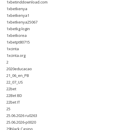
1xbetinddownload.com
1xbetkenya
1xbetkenya1
1xbetkenya25067
1xbetkg-login
1xbetkorea
1xbetpt80715
1xcinta
1xcinta.org
2
2020educacao
21_06_en_PB
22_07_US
22bet
22Bet BD
22bet IT
25
25.06.2026 ru0263
25.06.2026-p0020
29black Casino