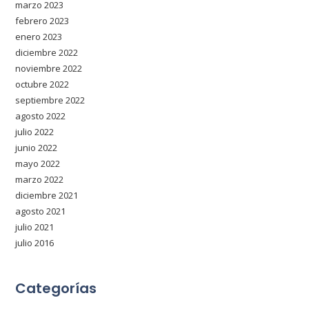
marzo 2023
febrero 2023
enero 2023
diciembre 2022
noviembre 2022
octubre 2022
septiembre 2022
agosto 2022
julio 2022
junio 2022
mayo 2022
marzo 2022
diciembre 2021
agosto 2021
julio 2021
julio 2016
Categorías