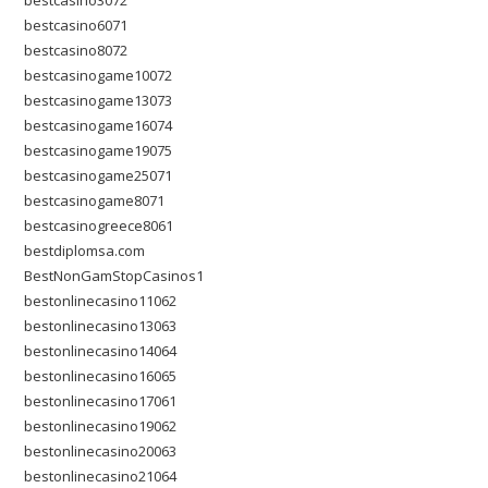
bestcasino3072
bestcasino6071
bestcasino8072
bestcasinogame10072
bestcasinogame13073
bestcasinogame16074
bestcasinogame19075
bestcasinogame25071
bestcasinogame8071
bestcasinogreece8061
bestdiplomsa.com
BestNonGamStopCasinos1
bestonlinecasino11062
bestonlinecasino13063
bestonlinecasino14064
bestonlinecasino16065
bestonlinecasino17061
bestonlinecasino19062
bestonlinecasino20063
bestonlinecasino21064