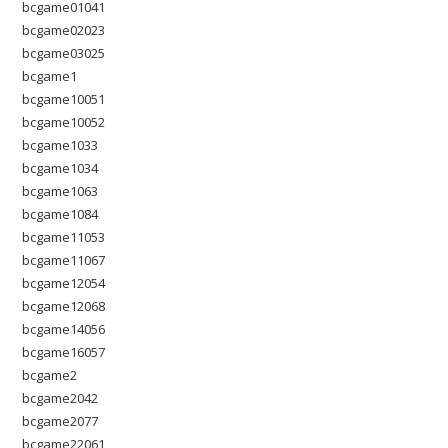
bcgame01041
bcgame02023
bcgame03025
bcgame1
bcgame10051
bcgame10052
bcgame1033
bcgame1034
bcgame1063
bcgame1084
bcgame11053
bcgame11067
bcgame12054
bcgame12068
bcgame14056
bcgame16057
bcgame2
bcgame2042
bcgame2077
bcgame22061