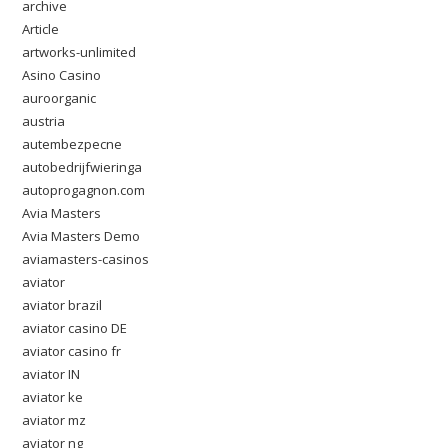
archive
Article
artworks-unlimited
Asino Casino
auroorganic
austria
autembezpecne
autobedrijfwieringa
autoprogagnon.com
Avia Masters
Avia Masters Demo
aviamasters-casinos
aviator
aviator brazil
aviator casino DE
aviator casino fr
aviator IN
aviator ke
aviator mz
aviator ng