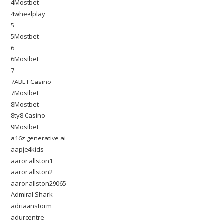
4Mostbet
4wheelplay
5
5Mostbet
6
6Mostbet
7
7ABET Casino
7Mostbet
8Mostbet
8ty8 Casino
9Mostbet
a16z generative ai
aapje4kids
aaronallston1
aaronallston2
aaronallston29065
Admiral Shark
adriaanstorm
adurcentre