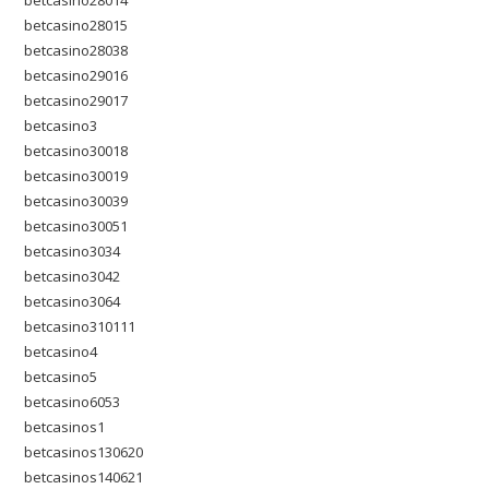
betcasino28014
betcasino28015
betcasino28038
betcasino29016
betcasino29017
betcasino3
betcasino30018
betcasino30019
betcasino30039
betcasino30051
betcasino3034
betcasino3042
betcasino3064
betcasino310111
betcasino4
betcasino5
betcasino6053
betcasinos1
betcasinos130620
betcasinos140621