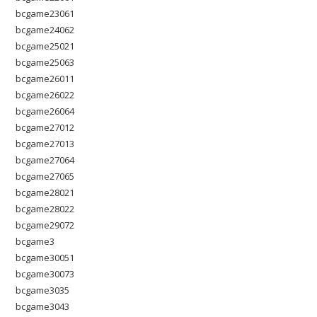
bcgame23061
bcgame24062
bcgame25021
bcgame25063
bcgame26011
bcgame26022
bcgame26064
bcgame27012
bcgame27013
bcgame27064
bcgame27065
bcgame28021
bcgame28022
bcgame29072
bcgame3
bcgame30051
bcgame30073
bcgame3035
bcgame3043