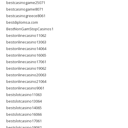
bestcasinogame25071
bestcasinogame8071
bestcasinogreece8061
bestdiplomsa.com
BestNonGamStopCasinos1
bestonlinecasino11062
bestonlinecasino13063
bestonlinecasino14064
bestonlinecasino16065
bestonlinecasino17061
bestonlinecasino19062
bestonlinecasino20063
bestonlinecasino21064
bestonlinecasino9061
bestslotcasino11063
bestslotcasino13064
bestslotcasino14065
bestslotcasino16066
bestslotcasino17061
bestslotcasino19062