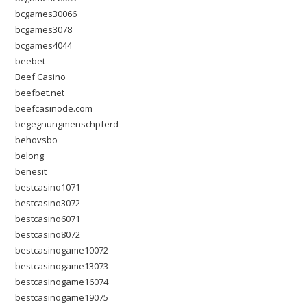
bcgames30066
bcgames3078
bcgames4044
beebet
Beef Casino
beefbet.net
beefcasinode.com
begegnungmenschpferd
behovsbo
belong
benesit
bestcasino1071
bestcasino3072
bestcasino6071
bestcasino8072
bestcasinogame10072
bestcasinogame13073
bestcasinogame16074
bestcasinogame19075