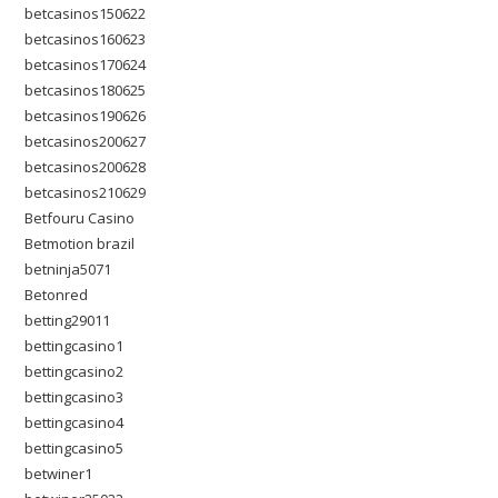
betcasinos150622
betcasinos160623
betcasinos170624
betcasinos180625
betcasinos190626
betcasinos200627
betcasinos200628
betcasinos210629
Betfouru Casino
Betmotion brazil
betninja5071
Betonred
betting29011
bettingcasino1
bettingcasino2
bettingcasino3
bettingcasino4
bettingcasino5
betwiner1