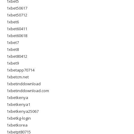
1xbet5
1xbet50617
1xbet50712
1xbet6
1xbet60411
1xbet60618
1xbet7
1xbet8
1xbet80412
1xbet9
1xbetapp70714
1xbetcm.net
1xbetinddownload
1xbetinddownload.com
1xbetkenya
1xbetkenya1
1xbetkenya25067
1xbetkg-login
1xbetkorea
1xbetpt80715