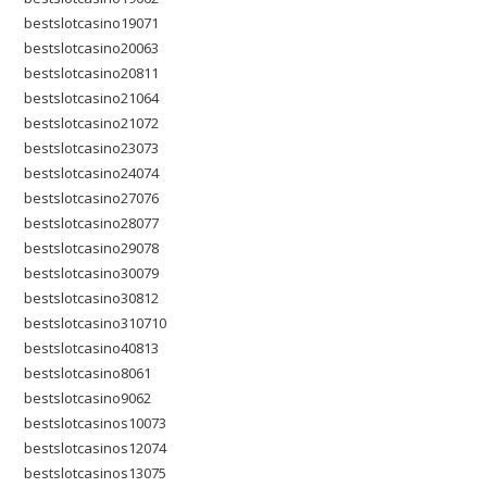
bestslotcasino19071
bestslotcasino20063
bestslotcasino20811
bestslotcasino21064
bestslotcasino21072
bestslotcasino23073
bestslotcasino24074
bestslotcasino27076
bestslotcasino28077
bestslotcasino29078
bestslotcasino30079
bestslotcasino30812
bestslotcasino310710
bestslotcasino40813
bestslotcasino8061
bestslotcasino9062
bestslotcasinos10073
bestslotcasinos12074
bestslotcasinos13075