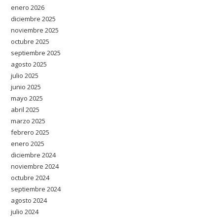
enero 2026
diciembre 2025
noviembre 2025
octubre 2025
septiembre 2025
agosto 2025
julio 2025
junio 2025
mayo 2025
abril 2025
marzo 2025
febrero 2025
enero 2025
diciembre 2024
noviembre 2024
octubre 2024
septiembre 2024
agosto 2024
julio 2024