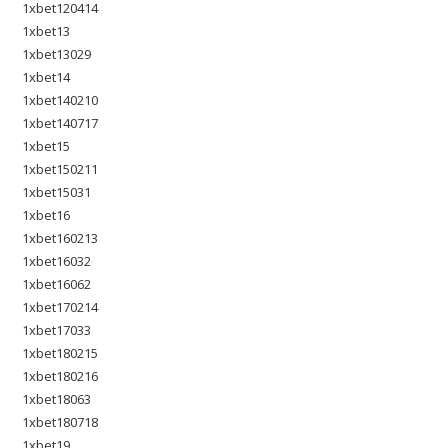
1xbet120414
1xbet13
1xbet13029
1xbet14
1xbet140210
1xbet140717
1xbet15
1xbet150211
1xbet15031
1xbet16
1xbet160213
1xbet16032
1xbet16062
1xbet170214
1xbet17033
1xbet180215
1xbet180216
1xbet18063
1xbet180718
1xbet19