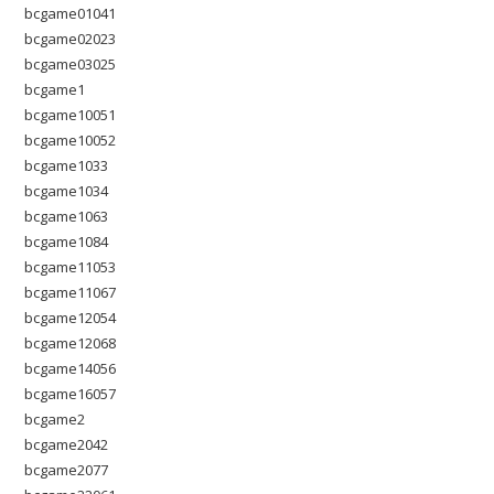
bcgame01041
bcgame02023
bcgame03025
bcgame1
bcgame10051
bcgame10052
bcgame1033
bcgame1034
bcgame1063
bcgame1084
bcgame11053
bcgame11067
bcgame12054
bcgame12068
bcgame14056
bcgame16057
bcgame2
bcgame2042
bcgame2077