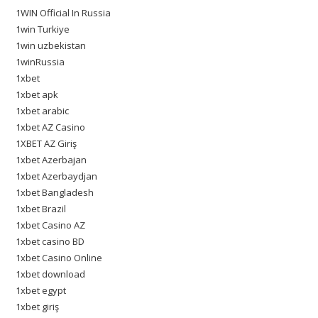
1WIN Official In Russia
1win Turkiye
1win uzbekistan
1winRussia
1xbet
1xbet apk
1xbet arabic
1xbet AZ Casino
1XBET AZ Giriş
1xbet Azerbajan
1xbet Azerbaydjan
1xbet Bangladesh
1xbet Brazil
1xbet Casino AZ
1xbet casino BD
1xbet Casino Online
1xbet download
1xbet egypt
1xbet giriş