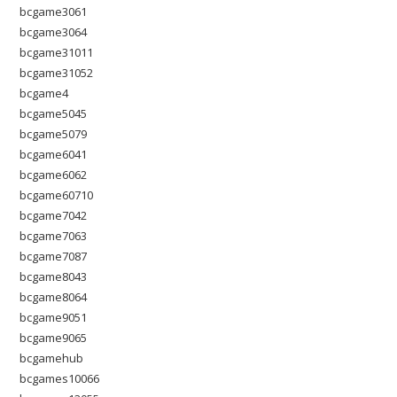
bcgame3061
bcgame3064
bcgame31011
bcgame31052
bcgame4
bcgame5045
bcgame5079
bcgame6041
bcgame6062
bcgame60710
bcgame7042
bcgame7063
bcgame7087
bcgame8043
bcgame8064
bcgame9051
bcgame9065
bcgamehub
bcgames10066