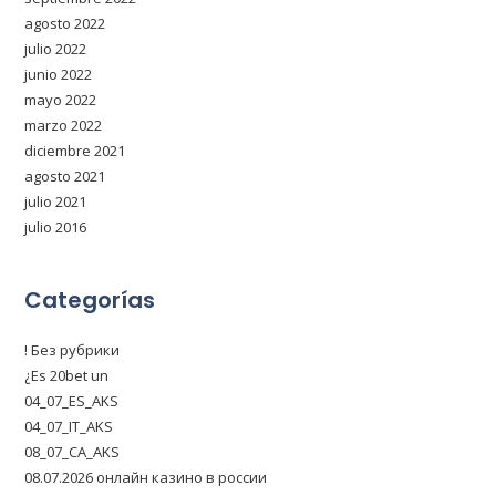
agosto 2022
julio 2022
junio 2022
mayo 2022
marzo 2022
diciembre 2021
agosto 2021
julio 2021
julio 2016
Categorías
! Без рубрики
¿Es 20bet un
04_07_ES_AKS
04_07_IT_AKS
08_07_CA_AKS
08.07.2026 онлайн казино в россии