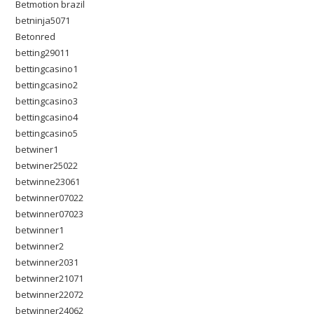
Betmotion brazil
betninja5071
Betonred
betting29011
bettingcasino1
bettingcasino2
bettingcasino3
bettingcasino4
bettingcasino5
betwiner1
betwiner25022
betwinne23061
betwinner07022
betwinner07023
betwinner1
betwinner2
betwinner2031
betwinner21071
betwinner22072
betwinner24062