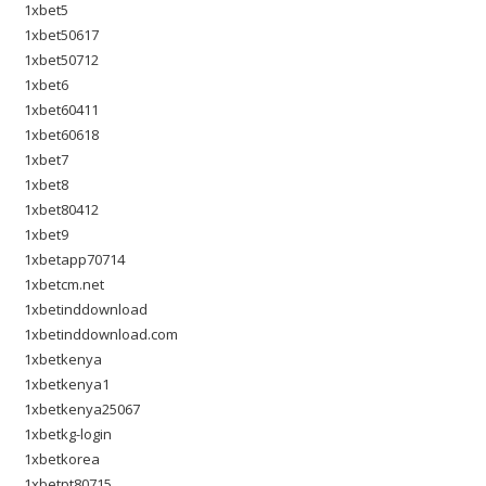
1xbet5
1xbet50617
1xbet50712
1xbet6
1xbet60411
1xbet60618
1xbet7
1xbet8
1xbet80412
1xbet9
1xbetapp70714
1xbetcm.net
1xbetinddownload
1xbetinddownload.com
1xbetkenya
1xbetkenya1
1xbetkenya25067
1xbetkg-login
1xbetkorea
1xbetpt80715