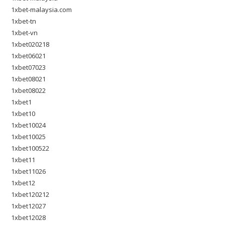
1xbet-malaysia.com
1xbet-tn
1xbet-vn
1xbet020218
1xbet06021
1xbet07023
1xbet08021
1xbet08022
1xbet1
1xbet10
1xbet10024
1xbet10025
1xbet100522
1xbet11
1xbet11026
1xbet12
1xbet120212
1xbet12027
1xbet12028