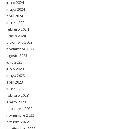
junio 2024
mayo 2024
abril 2024
marzo 2024
febrero 2024
enero 2024
diciembre 2023
noviembre 2023
agosto 2023
julio 2023
junio 2023
mayo 2023
abril 2023
marzo 2023
febrero 2023
enero 2023
diciembre 2022
noviembre 2022
octubre 2022
septiembre 2022