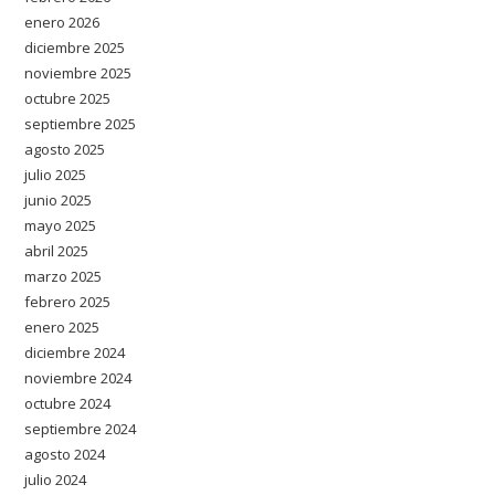
enero 2026
diciembre 2025
noviembre 2025
octubre 2025
septiembre 2025
agosto 2025
julio 2025
junio 2025
mayo 2025
abril 2025
marzo 2025
febrero 2025
enero 2025
diciembre 2024
noviembre 2024
octubre 2024
septiembre 2024
agosto 2024
julio 2024