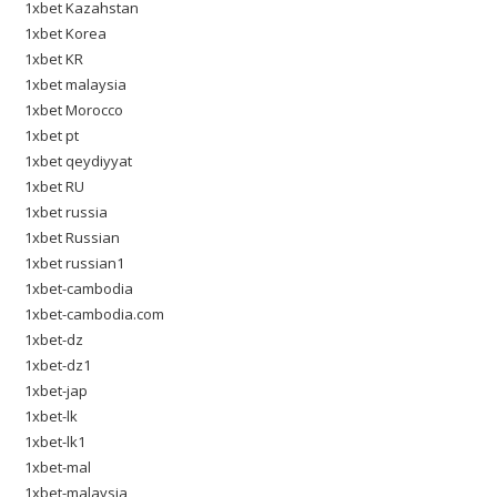
1xbet Kazahstan
1xbet Korea
1xbet KR
1xbet malaysia
1xbet Morocco
1xbet pt
1xbet qeydiyyat
1xbet RU
1xbet russia
1xbet Russian
1xbet russian1
1xbet-cambodia
1xbet-cambodia.com
1xbet-dz
1xbet-dz1
1xbet-jap
1xbet-lk
1xbet-lk1
1xbet-mal
1xbet-malaysia