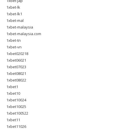
1xbet-jap
1xbet-lk
1xbet-lk1
1xbet-mal
1xbet-malaysia
1xbet-malaysia.com
1xbet-tn
1xbet-vn
1xbet020218
1xbet06021
1xbet07023
1xbet08021
1xbet08022
1xbet1
1xbet10
1xbet10024
1xbet10025
1xbet100522
1xbet11
1xbet11026