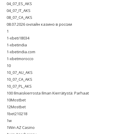
04_07_ES_AKS
04_07_IT_AKS
08_07_CA_AKS
08.07.2026 онлайн казино в россии
1
1-xbeti18034
1-xbetindia
1-xbetindia.com
1-xbetmorocco
10
10_07_AU_AKS
10_07_CA_AKS
10_07_PL_AKS
100 Ilmaiskierrosta Ilman Kierrätystä: Parhaat
10Mostbet
12Mostbet
1bet210218
1w
1Win AZ Casino