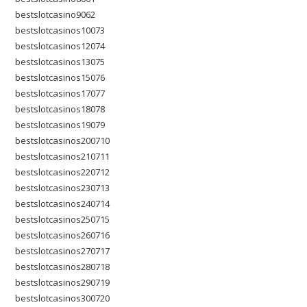
bestslotcasino9062
bestslotcasinos10073
bestslotcasinos12074
bestslotcasinos13075
bestslotcasinos15076
bestslotcasinos17077
bestslotcasinos18078
bestslotcasinos19079
bestslotcasinos200710
bestslotcasinos210711
bestslotcasinos220712
bestslotcasinos230713
bestslotcasinos240714
bestslotcasinos250715
bestslotcasinos260716
bestslotcasinos270717
bestslotcasinos280718
bestslotcasinos290719
bestslotcasinos300720