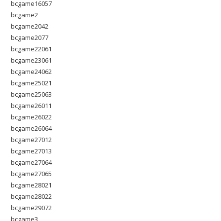
bcgame16057
bcgame2
bcgame2042
bcgame2077
bcgame22061
bcgame23061
bcgame24062
bcgame25021
bcgame25063
bcgame26011
bcgame26022
bcgame26064
bcgame27012
bcgame27013
bcgame27064
bcgame27065
bcgame28021
bcgame28022
bcgame29072
bcgame3