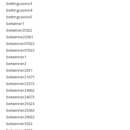
bettingcasino3
bettingcasino4
bettingcasino5
betwiner1
betwiner25022
betwinne23061
betwinner07022
betwinner07023
betwinner1
betwinner2
betwinner2031
betwinner21071
betwinner22072
betwinner24062
betwinner24073
betwinner25023
betwinner25063
betwinner29033
betwinner3032