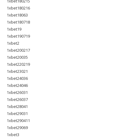
1xbet180215
1xbet180216
1xbet18063
1xbet180718
1xbet19
1xbet190719
1xbet2
1xbet200217
1xbet20035
1xbet220219
1xbet23021
1xbet24036
1xbet24046
1xbet26031
1xbet26037
1xbet28041
1xbet29031
1xbet290411
1xbet29069
1xbet3