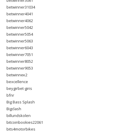
betwinner3061
betwinner31034
betwinner4041
betwinner4062
betwinner5042
betwinner5054
betwinner5063
betwinner6043
betwinner7051
betwinner8052
betwinner9053
betwinneк2
bexcellence
beygirbet-giris
bfnr
Big Bass Splash
Bigclash
billundskolen
bitcoinbookies22061
bits4motorbikes