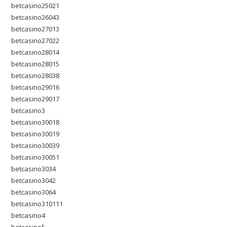
betcasino25021
betcasino26043
betcasino27013
betcasino27022
betcasino28014
betcasino28015
betcasino28038
betcasino29016
betcasino29017
betcasino3
betcasino30018
betcasino30019
betcasino30039
betcasino30051
betcasino3034
betcasino3042
betcasino3064
betcasino310111
betcasino4