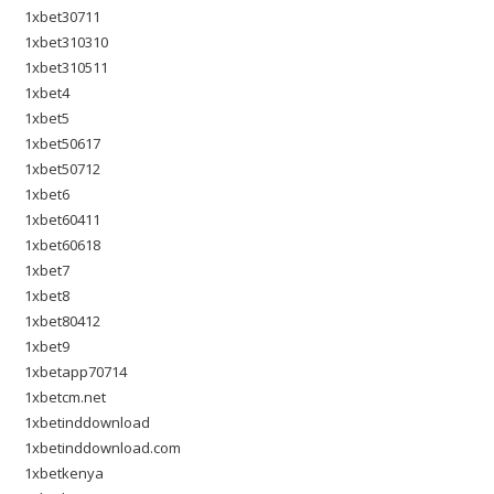
1xbet30711
1xbet310310
1xbet310511
1xbet4
1xbet5
1xbet50617
1xbet50712
1xbet6
1xbet60411
1xbet60618
1xbet7
1xbet8
1xbet80412
1xbet9
1xbetapp70714
1xbetcm.net
1xbetinddownload
1xbetinddownload.com
1xbetkenya