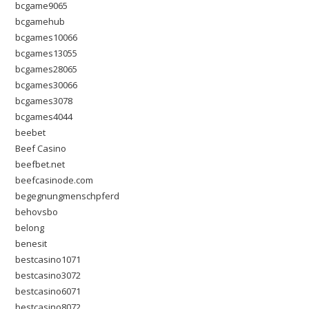
bcgame9065
bcgamehub
bcgames10066
bcgames13055
bcgames28065
bcgames30066
bcgames3078
bcgames4044
beebet
Beef Casino
beefbet.net
beefcasinode.com
begegnungmenschpferd
behovsbo
belong
benesit
bestcasino1071
bestcasino3072
bestcasino6071
bestcasino8072