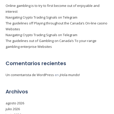
Online gambling is to try to first become out of enjoyable and
interest
Navigating Crypto Trading Signals on Telegram
The guidelines off Playing throughout the Canada’s On-line casino
Websites
Navigating Crypto Trading Signals on Telegram
The guidelines out of Gambling on Canada’s To your-range
gambling enterprise Websites
Comentarios recientes
Un comentarista de WordPress
en
¡Hola mundo!
Archivos
agosto 2026
julio 2026