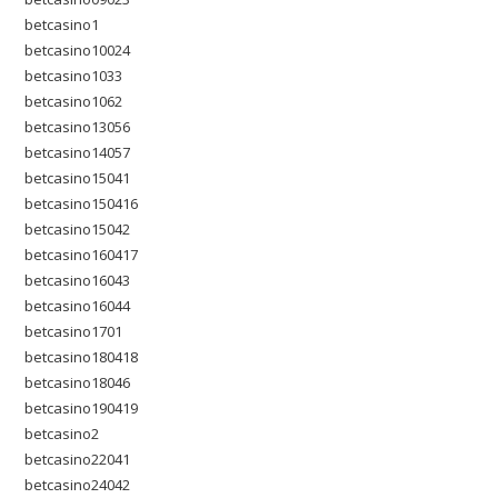
betcasino1
betcasino10024
betcasino1033
betcasino1062
betcasino13056
betcasino14057
betcasino15041
betcasino150416
betcasino15042
betcasino160417
betcasino16043
betcasino16044
betcasino1701
betcasino180418
betcasino18046
betcasino190419
betcasino2
betcasino22041
betcasino24042