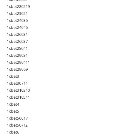
1xbet220219
1xbet23021
1xbet24036
1xbet24046
1xbet26031
1xbet26037
1xbet28041
1xbet29031
1xbet290411
1xbet29069
1xbet3
1xbet30711
1xbet310310
1xbet310511
1xbet4
1xbet5
1xbet50617
1xbet50712
1xbet6