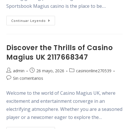
Sportsbook Magius casino is the place to be.…
Magius
Continuar Leyendo
Casino
&
Sportsbook
The
Ultimate
Gaming
Discover the Thrills of Casino
Experience
Magius UK 2117668347
Autor
Publicación
Categoría
admin
26 mayo, 2026
casinionline270539
de
de
de
Comentarios
Sin comentarios
la
la
la
de
entrada:
entrada:
entrada:
la
Welcome to the world of Casino Magius UK, where
entrada:
excitement and entertainment converge in an
electrifying atmosphere. Whether you are a seasoned
player or a newcomer eager to explore the…