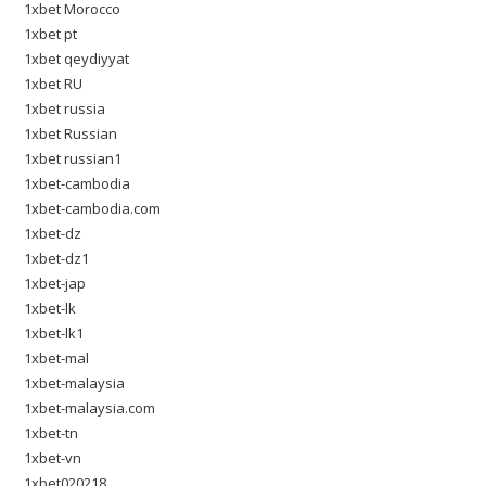
1xbet Morocco
1xbet pt
1xbet qeydiyyat
1xbet RU
1xbet russia
1xbet Russian
1xbet russian1
1xbet-cambodia
1xbet-cambodia.com
1xbet-dz
1xbet-dz1
1xbet-jap
1xbet-lk
1xbet-lk1
1xbet-mal
1xbet-malaysia
1xbet-malaysia.com
1xbet-tn
1xbet-vn
1xbet020218