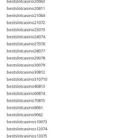
bestslotcasino20063
bestslotcasino20811
bestslotcasino21064
bestslotcasino21072
bestslotcasino23073
bestslotcasino24074
bestslotcasino27076
bestslotcasino28077
bestslotcasino29078
bestslotcasino30079
bestslotcasino30812
bestslotcasino310710
bestslotcasino40813
bestslotcasino60814
bestslotcasino70815
bestslotcasino8061
bestslotcasino9062
bestslotcasinos10073
bestslotcasinos12074
bestslotcasinos13075