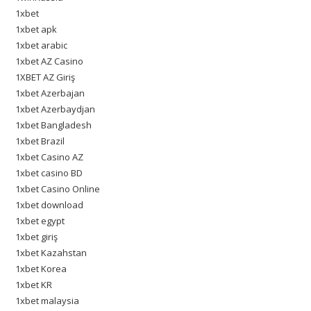
1xbet
1xbet apk
1xbet arabic
1xbet AZ Casino
1XBET AZ Giriş
1xbet Azerbajan
1xbet Azerbaydjan
1xbet Bangladesh
1xbet Brazil
1xbet Casino AZ
1xbet casino BD
1xbet Casino Online
1xbet download
1xbet egypt
1xbet giriş
1xbet Kazahstan
1xbet Korea
1xbet KR
1xbet malaysia