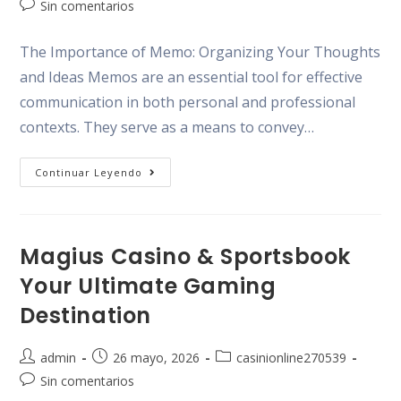
de
de
de
Comentarios
Sin comentarios
la
la
la
de
entrada:
entrada:
entrada:
la
The Importance of Memo: Organizing Your Thoughts
entrada:
and Ideas Memos are an essential tool for effective
communication in both personal and professional
contexts. They serve as a means to convey…
The
Continuar Leyendo
Importance
Of
Memo
Organizing
Your
Thoughts
Magius Casino & Sportsbook
And
Ideas
Your Ultimate Gaming
Destination
Autor
Publicación
Categoría
admin
26 mayo, 2026
casinionline270539
de
de
de
Comentarios
Sin comentarios
la
la
la
de