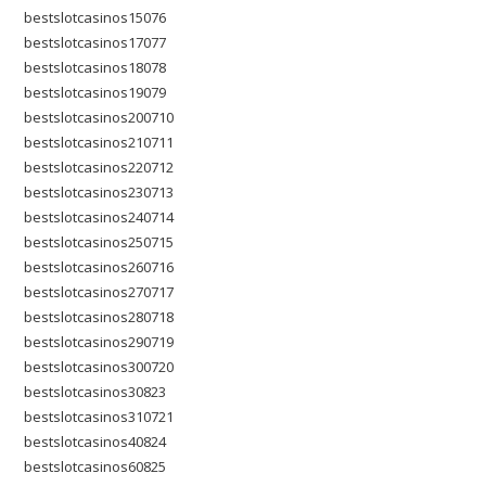
bestslotcasinos15076
bestslotcasinos17077
bestslotcasinos18078
bestslotcasinos19079
bestslotcasinos200710
bestslotcasinos210711
bestslotcasinos220712
bestslotcasinos230713
bestslotcasinos240714
bestslotcasinos250715
bestslotcasinos260716
bestslotcasinos270717
bestslotcasinos280718
bestslotcasinos290719
bestslotcasinos300720
bestslotcasinos30823
bestslotcasinos310721
bestslotcasinos40824
bestslotcasinos60825