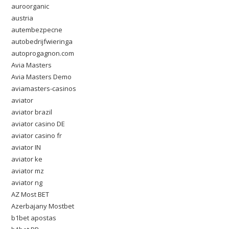
auroorganic
austria
autembezpecne
autobedrijfwieringa
autoprogagnon.com
Avia Masters
Avia Masters Demo
aviamasters-casinos
aviator
aviator brazil
aviator casino DE
aviator casino fr
aviator IN
aviator ke
aviator mz
aviator ng
AZ Most BET
Azerbajany Mostbet
b1bet apostas