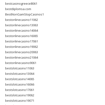
bestcasinogreece8061
bestdiplomsa.com
BestNonGamStopCasinos1
bestonlinecasino11062
bestonlinecasino13063
bestonlinecasino14064
bestonlinecasino16065
bestonlinecasino17061
bestonlinecasino19062
bestonlinecasino20063
bestonlinecasino21064
bestonlinecasino9061
bestslotcasino11063
bestslotcasino13064
bestslotcasino14065
bestslotcasino16066
bestslotcasino17061
bestslotcasino19062
bestslotcasino19071