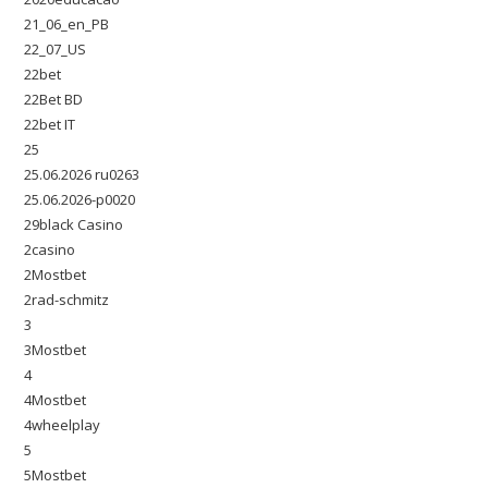
21_06_en_PB
22_07_US
22bet
22Bet BD
22bet IT
25
25.06.2026 ru0263
25.06.2026-p0020
29black Casino
2casino
2Mostbet
2rad-schmitz
3
3Mostbet
4
4Mostbet
4wheelplay
5
5Mostbet