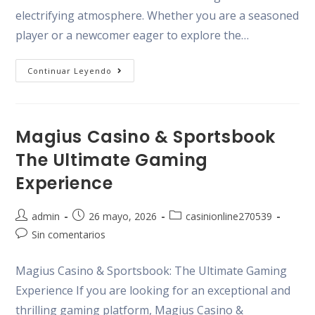
electrifying atmosphere. Whether you are a seasoned
player or a newcomer eager to explore the…
Discover
Continuar Leyendo
The
Thrills
Of
Casino
Magius
UK
Magius Casino & Sportsbook
2117668347
The Ultimate Gaming
Experience
Autor
Publicación
Categoría
admin
26 mayo, 2026
casinionline270539
de
de
de
Comentarios
Sin comentarios
la
la
la
de
entrada:
entrada:
entrada:
la
Magius Casino & Sportsbook: The Ultimate Gaming
entrada:
Experience If you are looking for an exceptional and
thrilling gaming platform, Magius Casino &