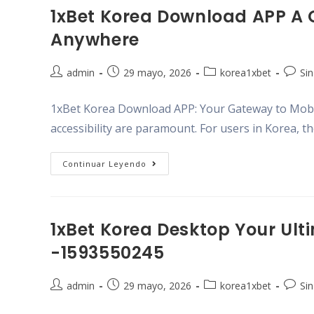
App
1xBet Korea Download APP A 
-1866514808
Anywhere
Autor
Publicación
Categoría
Comen
admin
29 mayo, 2026
korea1xbet
Si
de
de
de
de
la
la
la
la
1xBet Korea Download APP: Your Gateway to Mobile
entrada:
entrada:
entrada:
entrad
accessibility are paramount. For users in Korea,
1xBet
Continuar Leyendo
Korea
Download
APP
A
Complete
Guide
1xBet Korea Desktop Your Ult
To
Enjoying
-1593550245
Betting
Anywhere
Autor
Publicación
Categoría
Comen
admin
29 mayo, 2026
korea1xbet
Si
de
de
de
de