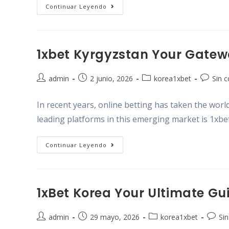
험
1xbet
Continuar Leyendo
-1677530323
Kyrgyzstan
–
Your
Ultimate
Betting
Experience
1xbet Kyrgyzstan Your Gatewa
Autor
Publicación
Categoría
Comenta
admin
2 junio, 2026
korea1xbet
Sin 
de
de
de
de
la
la
la
la
In recent years, online betting has taken the worl
entrada:
entrada:
entrada:
entrada:
leading platforms in this emerging market is 1x
1xbet
Continuar Leyendo
Kyrgyzstan
Your
Gateway
To
Exciting
Online
1xBet Korea Your Ultimate Gu
Betting
Autor
Publicación
Categoría
Comen
admin
29 mayo, 2026
korea1xbet
Si
de
de
de
de