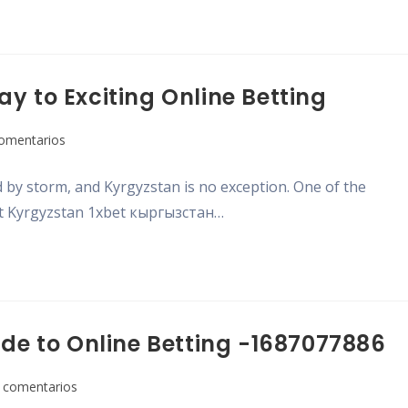
y to Exciting Online Betting
rios
comentarios
d by storm, and Kyrgyzstan is no exception. One of the
bet Kyrgyzstan 1xbet кыргызстан…
ide to Online Betting -1687077886
tarios
n comentarios