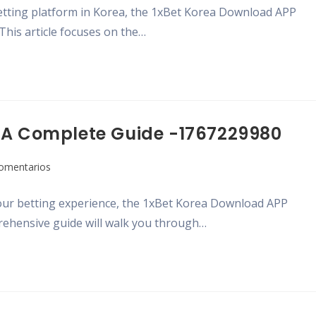
 betting platform in Korea, the 1xBet Korea Download APP
his article focuses on the…
 A Complete Guide -1767229980
rios
comentarios
 your betting experience, the 1xBet Korea Download APP
prehensive guide will walk you through…