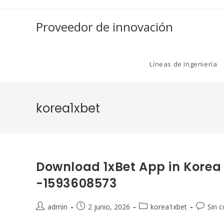
Saltar
al
Proveedor de innovación
contenido
Líneas de Ingeniería
korea1xbet
Download 1xBet App in Kore
-1593608573
Autor
Publicación
Categoría
Comenta
admin
2 junio, 2026
korea1xbet
Sin 
de
de
de
de