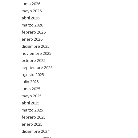
junio 2026
mayo 2026
abril 2026
marzo 2026
febrero 2026
enero 2026
diciembre 2025
noviembre 2025
octubre 2025
septiembre 2025
agosto 2025
julio 2025
junio 2025
mayo 2025
abril 2025
marzo 2025
febrero 2025
enero 2025
diciembre 2024