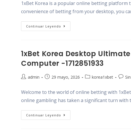
la
la
la
la
1xBet Korea is a popular online betting platform 
entrada:
entrada:
entrada:
entrad
convenience of betting from your desktop, you can
1xBet
Continuar Leyendo
Korea
Desktop
Your
Ultimate
Betting
Experience
1xBet Korea Desktop Ultimate
-1593550245
Computer -1712851933
Autor
Publicación
Categoría
Comen
admin
29 mayo, 2026
korea1xbet
Si
de
de
de
de
la
la
la
la
Welcome to the world of online betting with 1xBet
entrada:
entrada:
entrada:
entrad
online gambling has taken a significant turn with 
1xBet
Continuar Leyendo
Korea
Desktop
Ultimate