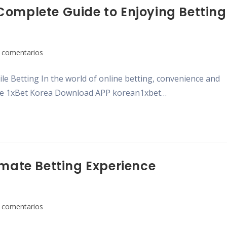
Complete Guide to Enjoying Betting
tarios
n comentarios
 Betting In the world of online betting, convenience and
a:
 the 1xBet Korea Download APP korean1xbet…
imate Betting Experience
tarios
n comentarios