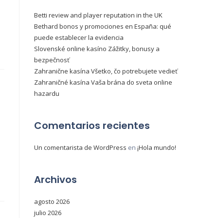
Betti review and player reputation in the UK
Bethard bonos y promociones en España: qué
puede establecer la evidencia
Slovenské online kasíno Zážitky, bonusy a
bezpečnosť
Zahranične kasína Všetko, čo potrebujete vedieť
Zahraničné kasína Vaša brána do sveta online
hazardu
Comentarios recientes
Un comentarista de WordPress
en
¡Hola mundo!
Archivos
agosto 2026
julio 2026