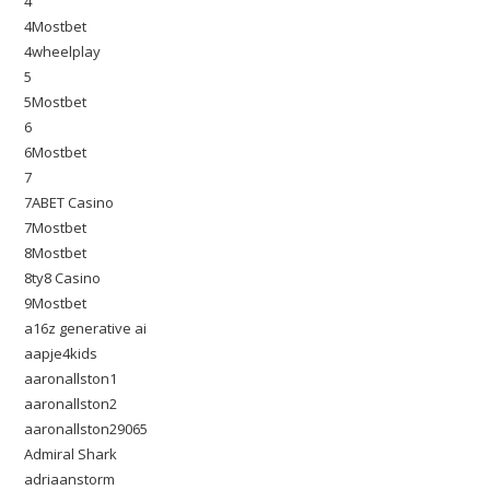
4
4Mostbet
4wheelplay
5
5Mostbet
6
6Mostbet
7
7ABET Casino
7Mostbet
8Mostbet
8ty8 Casino
9Mostbet
a16z generative ai
aapje4kids
aaronallston1
aaronallston2
aaronallston29065
Admiral Shark
adriaanstorm