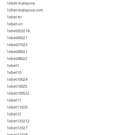
1xbet-malaysia
1xbet-malaysia.com
1xbet-tn
1xbet-vn
1xbet020218
1xbet06021
1xbet07023
1xbet08021
1xbet08022
1xbet1
1xbet10
1xbet10024
1xbet10025
1xbet100522
1xbet11
1xbet11026
1xbet12
1xbet120212
1xbet12027
1xbet12028