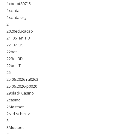
1xbetpt80715
1xcinta
1xcinta.org
2
2020educacao
21_06_en_PB
22_07_US
22bet
22Bet BD
22bet IT
25
25.06.2026 ru0263
25.06.2026-p0020
29black Casino
2casino
2Mostbet
2rad-schmitz
3
3Mostbet