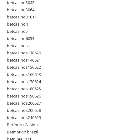
betcasino3042
betcasino3064
betcasino310111
betcasino4
betcasino5
betcasino6053
betcasinos1
betcasinos130620
betcasinos140621
betcasinos150622
betcasinos160623
betcasinos170624
betcasinos180625
betcasinos190626
betcasinos200627
betcasinos200628
betcasinos210629
Betfouru Casino
Betmotion brazil
betninja5071