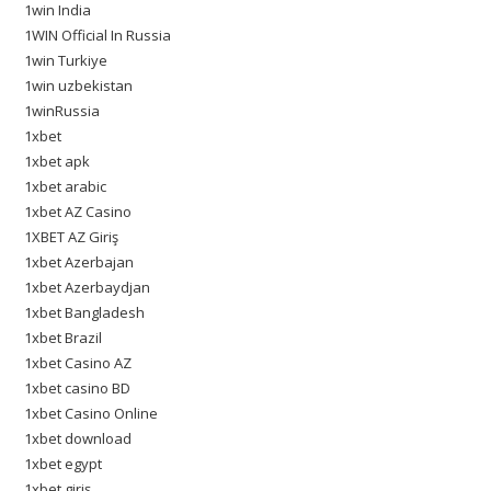
1win India
1WIN Official In Russia
1win Turkiye
1win uzbekistan
1winRussia
1xbet
1xbet apk
1xbet arabic
1xbet AZ Casino
1XBET AZ Giriş
1xbet Azerbajan
1xbet Azerbaydjan
1xbet Bangladesh
1xbet Brazil
1xbet Casino AZ
1xbet casino BD
1xbet Casino Online
1xbet download
1xbet egypt
1xbet giriş