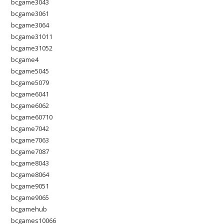
bcgame3043
bcgame3061
bcgame3064
bcgame31011
bcgame31052
bcgame4
bcgame5045
bcgame5079
bcgame6041
bcgame6062
bcgame60710
bcgame7042
bcgame7063
bcgame7087
bcgame8043
bcgame8064
bcgame9051
bcgame9065
bcgamehub
bcgames10066