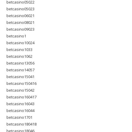
betcasino05022
betcasino05023
betcasino06021
betcasino08021
betcasino09023
betcasino1
betcasino10024
betcasino1033
betcasino1062
betcasino13056
betcasino14057
betcasino15041
betcasino150416
betcasino15042
betcasino160417
betcasino16043
betcasino16044
betcasino1701
betcasino180418
betcasino18046