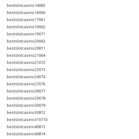
bestslotcasino14065
bestslotcasino16066
bestslotcasino17061
bestslotcasino19062
bestslotcasino19071
bestslotcasino20063
bestslotcasino20811
bestslotcasino21064
bestslotcasino21072
bestslotcasino23073
bestslotcasino24074
bestslotcasino27076
bestslotcasino28077
bestslotcasino29078
bestslotcasino30079
bestslotcasino30812
bestslotcasino310710
bestslotcasino40813
bestslotcasino60814