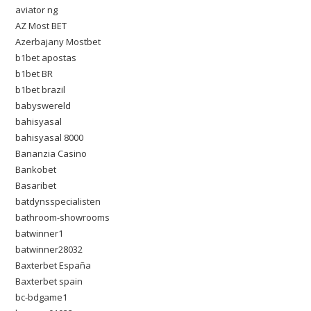
aviator ng
AZ Most BET
Azerbajany Mostbet
b1bet apostas
b1bet BR
b1bet brazil
babyswereld
bahisyasal
bahisyasal 8000
Bananzia Casino
Bankobet
Basaribet
batdynsspecialisten
bathroom-showrooms
batwinner1
batwinner28032
Baxterbet España
Baxterbet spain
bc-bdgame1