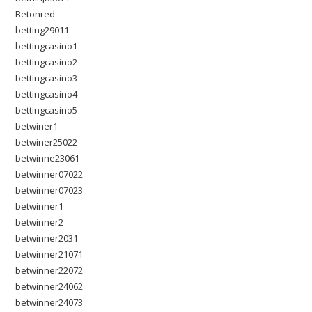
Betonred
betting29011
bettingcasino1
bettingcasino2
bettingcasino3
bettingcasino4
bettingcasino5
betwiner1
betwiner25022
betwinne23061
betwinner07022
betwinner07023
betwinner1
betwinner2
betwinner2031
betwinner21071
betwinner22072
betwinner24062
betwinner24073