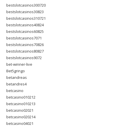
bestslotcasinos300720
bestslotcasinos30823
bestslotcasinos310721
bestslotcasinos40824
bestslotcasinos60825
bestslotcasinos7071
bestslotcasinos70826
bestslotcasinos80827
bestslotcasinos9072
bet-winner-live
Bet5gringo
betandreas
betandres4
betcasino
betcasino010212
betcasino010213
betcasino02021
betcasino020214
betcasino04021