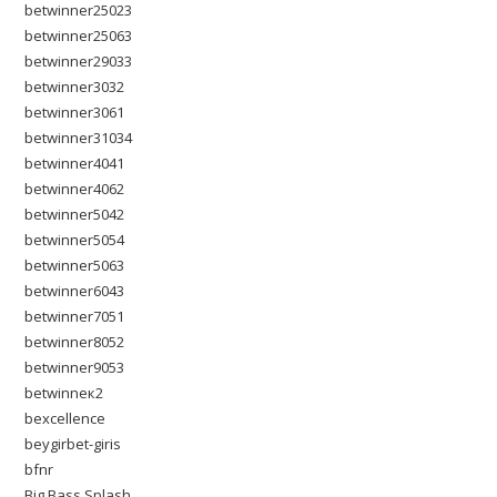
betwinner25023
betwinner25063
betwinner29033
betwinner3032
betwinner3061
betwinner31034
betwinner4041
betwinner4062
betwinner5042
betwinner5054
betwinner5063
betwinner6043
betwinner7051
betwinner8052
betwinner9053
betwinneк2
bexcellence
beygirbet-giris
bfnr
Big Bass Splash