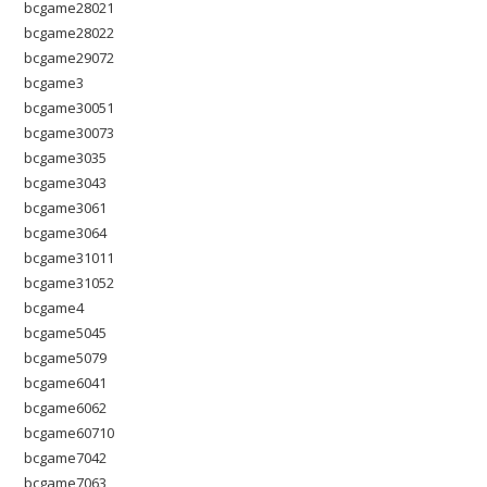
bcgame28021
bcgame28022
bcgame29072
bcgame3
bcgame30051
bcgame30073
bcgame3035
bcgame3043
bcgame3061
bcgame3064
bcgame31011
bcgame31052
bcgame4
bcgame5045
bcgame5079
bcgame6041
bcgame6062
bcgame60710
bcgame7042
bcgame7063