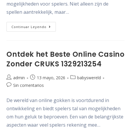
mogelijkheden voor spelers. Niet alleen zijn de
spellen aantrekkelijk, maar…
De
Continuar Leyendo
Beste
Buitelandse
Online
Casino’s
Van
2023
Ontdek het Beste Online Casino
Zonder CRUKS 1329213254
Autor
Publicación
Categoría
admin
13 mayo, 2026
babyswereld
de
de
de
Comentarios
Sin comentarios
la
la
la
de
entrada:
entrada:
entrada:
la
De wereld van online gokken is voortdurend in
entrada:
ontwikkeling en biedt spelers tal van mogelijkheden
om hun geluk te beproeven. Een van de belangrijkste
aspecten waar veel spelers rekening mee…