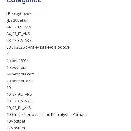
Categorías
! Без рубрики
¿Es 20bet un
04_07_ES_AKS
04_07_IT_AKS
08_07_CA_AKS
08.07.2026 онлайн казино в россии
1
1-xbeti18034
1-xbetindia
1-xbetindia.com
1-xbetmorocco
10
10_07_AU_AKS
10_07_CA_AKS
10_07_PL_AKS
100 Ilmaiskierrosta Ilman Kierrätystä: Parhaat
10Mostbet
12Mostbet