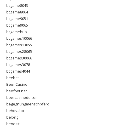
bcgame8043
bcgame8064
bcgame9051
bcgame9065
bcgamehub
bcgames10066
bcgames13055
bcgames28065
bcgames30066
bcgames3078
bcgames4044
beebet
Beef Casino
beefbet.net
beefcasinode.com
begegnungmenschpferd
behovsbo
belong
benesit