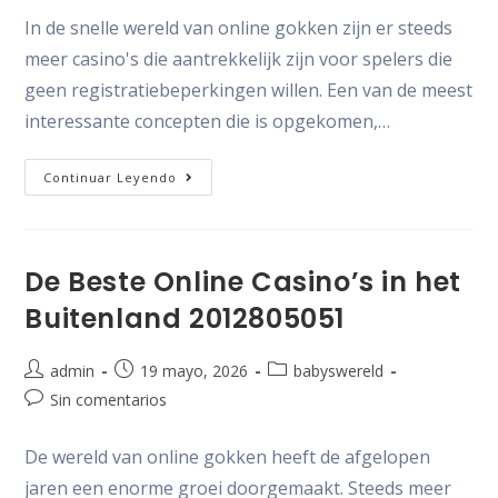
entrada:
entrada:
entrada:
la
In de snelle wereld van online gokken zijn er steeds
entrada:
meer casino's die aantrekkelijk zijn voor spelers die
geen registratiebeperkingen willen. Een van de meest
interessante concepten die is opgekomen,…
Ontdek
Continuar Leyendo
De
Wereld
Van
Geen
CRUKS
Casino’s
De Beste Online Casino’s in het
2020176082
Buitenland 2012805051
Autor
Publicación
Categoría
admin
19 mayo, 2026
babyswereld
de
de
de
Comentarios
Sin comentarios
la
la
la
de
entrada:
entrada:
entrada:
la
De wereld van online gokken heeft de afgelopen
entrada:
jaren een enorme groei doorgemaakt. Steeds meer