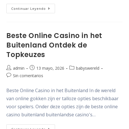
Ontdek
Continuar Leyendo
Het
Beste
Online
Casino
Zonder
CRUKS
Beste Online Casino in het
1329213254
Buitenland Ontdek de
Topkeuzes
Autor
Publicación
Categoría
admin
13 mayo, 2026
babyswereld
de
de
de
Comentarios
Sin comentarios
la
la
la
de
entrada:
entrada:
entrada:
la
Beste Online Casino in het Buitenland In de wereld
entrada:
van online gokken zijn er talloze opties beschikbaar
voor spelers. Onder deze opties zijn de beste online
casino buitenland buitenlandse casino's…