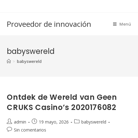
Saltar
al
contenido
Proveedor de innovación
Menú
babyswereld
>
babyswereld
Ontdek de Wereld van Geen
CRUKS Casino’s 2020176082
Autor
Publicación
Categoría
admin
19 mayo, 2026
babyswereld
de
de
de
Comentarios
Sin comentarios
la
la
la
de