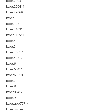
1xbet29031
1xbet290411
1xbet29069
1xbet3
1xbet30711
1xbet310310
1xbet310511
1xbet4
1xbet5
1xbet50617
1xbet50712
1xbet6
1xbet60411
1xbet60618
1xbet7
1xbet8
1xbet80412
1xbet9
1xbetapp70714
1xbetcm.net