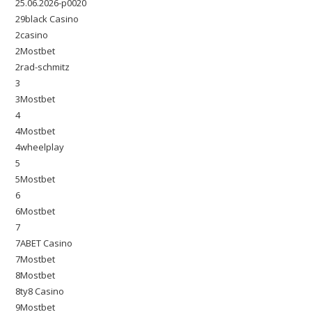
25.06.2026-p0020
29black Casino
2casino
2Mostbet
2rad-schmitz
3
3Mostbet
4
4Mostbet
4wheelplay
5
5Mostbet
6
6Mostbet
7
7ABET Casino
7Mostbet
8Mostbet
8ty8 Casino
9Mostbet