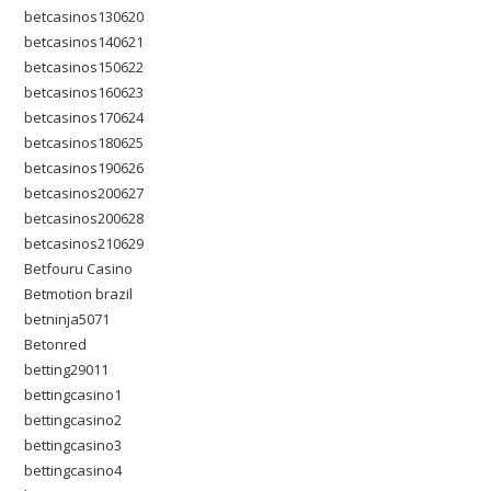
betcasinos130620
betcasinos140621
betcasinos150622
betcasinos160623
betcasinos170624
betcasinos180625
betcasinos190626
betcasinos200627
betcasinos200628
betcasinos210629
Betfouru Casino
Betmotion brazil
betninja5071
Betonred
betting29011
bettingcasino1
bettingcasino2
bettingcasino3
bettingcasino4