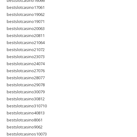
bestslotcasino16066
bestslotcasino17061
bestslotcasino19062
bestslotcasino19071
bestslotcasino20063
bestslotcasino20811
bestslotcasino21064
bestslotcasino21072
bestslotcasino23073
bestslotcasino24074
bestslotcasino27076
bestslotcasino28077
bestslotcasino29078
bestslotcasino30079
bestslotcasino30812
bestslotcasino310710
bestslotcasino40813
bestslotcasino8061
bestslotcasino9062
bestslotcasinos10073