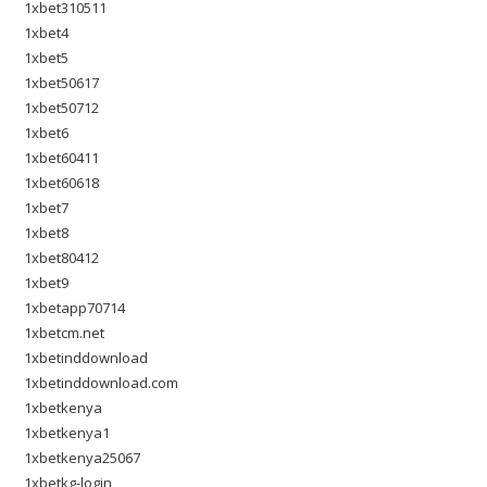
1xbet310511
1xbet4
1xbet5
1xbet50617
1xbet50712
1xbet6
1xbet60411
1xbet60618
1xbet7
1xbet8
1xbet80412
1xbet9
1xbetapp70714
1xbetcm.net
1xbetinddownload
1xbetinddownload.com
1xbetkenya
1xbetkenya1
1xbetkenya25067
1xbetkg-login