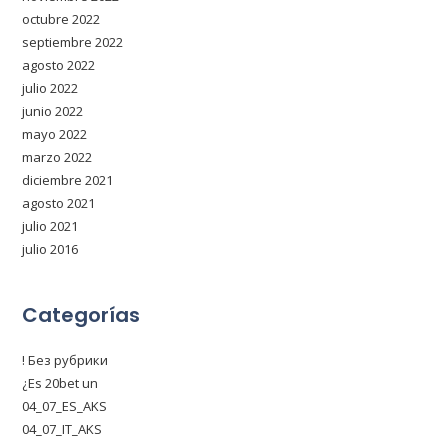
octubre 2022
septiembre 2022
agosto 2022
julio 2022
junio 2022
mayo 2022
marzo 2022
diciembre 2021
agosto 2021
julio 2021
julio 2016
Categorías
! Без рубрики
¿Es 20bet un
04_07_ES_AKS
04_07_IT_AKS