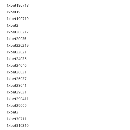
1xbet180718
1xbet19
1xbet190719
1xbet2
1xbet200217
1xbet20035
1xbet220219
1xbet23021
1xbet24036
1xbet24046
1xbet26031
1xbet26037
1xbet28041
1xbet29031
1xbet290411
1xbet29069
1xbet3
1xbet30711
1xbet310310