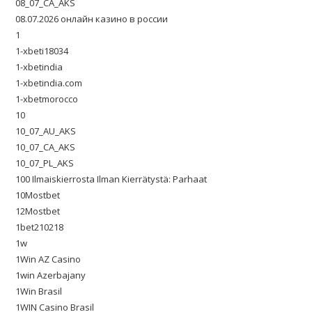
08_07_CA_AKS
08.07.2026 онлайн казино в россии
1
1-xbeti18034
1-xbetindia
1-xbetindia.com
1-xbetmorocco
10
10_07_AU_AKS
10_07_CA_AKS
10_07_PL_AKS
100 Ilmaiskierrosta Ilman Kierrätystä: Parhaat
10Mostbet
12Mostbet
1bet210218
1w
1Win AZ Casino
1win Azerbajany
1Win Brasil
1WIN Casino Brasil