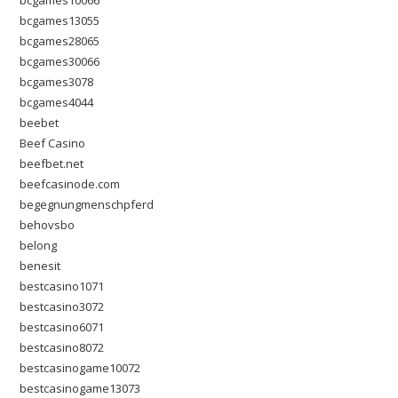
bcgames10066
bcgames13055
bcgames28065
bcgames30066
bcgames3078
bcgames4044
beebet
Beef Casino
beefbet.net
beefcasinode.com
begegnungmenschpferd
behovsbo
belong
benesit
bestcasino1071
bestcasino3072
bestcasino6071
bestcasino8072
bestcasinogame10072
bestcasinogame13073