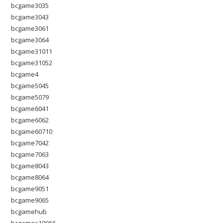
bcgame3035
bcgame3043
bcgame3061
bcgame3064
bcgame31011
bcgame31052
bcgame4
bcgame5045
bcgame5079
bcgame6041
bcgame6062
bcgame60710
bcgame7042
bcgame7063
bcgame8043
bcgame8064
bcgame9051
bcgame9065
bcgamehub