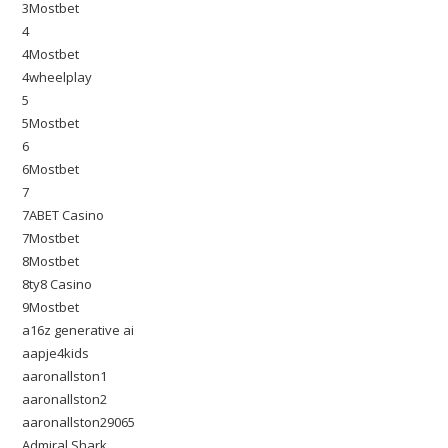
3Mostbet
4
4Mostbet
4wheelplay
5
5Mostbet
6
6Mostbet
7
7ABET Casino
7Mostbet
8Mostbet
8ty8 Casino
9Mostbet
a16z generative ai
aapje4kids
aaronallston1
aaronallston2
aaronallston29065
Admiral Shark