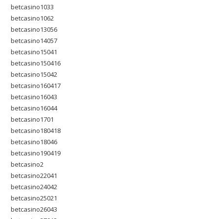
betcasino1033
betcasino1062
betcasino13056
betcasino14057
betcasino15041
betcasino150416
betcasino15042
betcasino160417
betcasino16043
betcasino16044
betcasino1701
betcasino180418
betcasino18046
betcasino190419
betcasino2
betcasino22041
betcasino24042
betcasino25021
betcasino26043