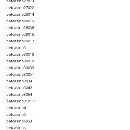
betcasino27013
betcasino27022
betcasino28014
betcasino28015
betcasino28038
betcasino29016
betcasino29017
betcasino3
betcasino30018
betcasino30019
betcasino30039
betcasino30051
betcasino3034
betcasino3042
betcasino3064
betcasino310111
betcasino4
betcasino5
betcasino6053
betcasinos1