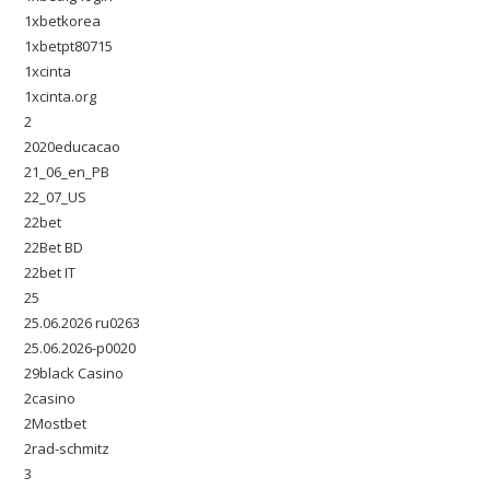
1xbetkorea
1xbetpt80715
1xcinta
1xcinta.org
2
2020educacao
21_06_en_PB
22_07_US
22bet
22Bet BD
22bet IT
25
25.06.2026 ru0263
25.06.2026-p0020
29black Casino
2casino
2Mostbet
2rad-schmitz
3