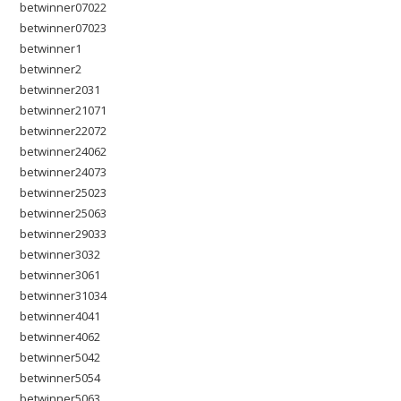
betwinner07022
betwinner07023
betwinner1
betwinner2
betwinner2031
betwinner21071
betwinner22072
betwinner24062
betwinner24073
betwinner25023
betwinner25063
betwinner29033
betwinner3032
betwinner3061
betwinner31034
betwinner4041
betwinner4062
betwinner5042
betwinner5054
betwinner5063