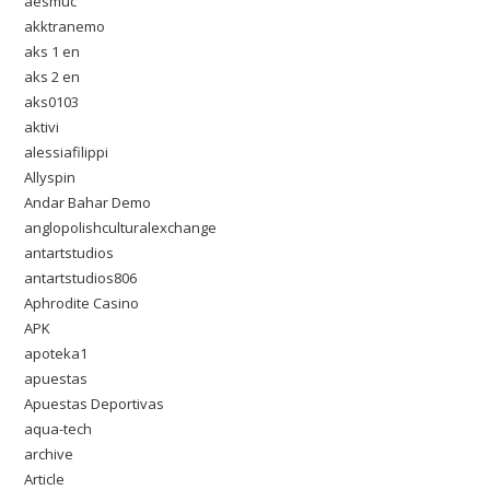
aesmuc
akktranemo
aks 1 en
aks 2 en
aks0103
aktivi
alessiafilippi
Allyspin
Andar Bahar Demo
anglopolishculturalexchange
antartstudios
antartstudios806
Aphrodite Casino
APK
apoteka1
apuestas
Apuestas Deportivas
aqua-tech
archive
Article