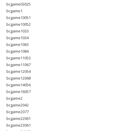
bcgame03025
bcgame1
bcgame10051
bcgame10052
bcgame1033
bcgame1034
bcgame1063
bcgame1084
bcgame11053
bcgame11067
bcgame12054
bcgame12068
bcgame14056
bcgame16057
bcgame2
bcgame2042
bcgame2077
bcgame22061
bcgame23061