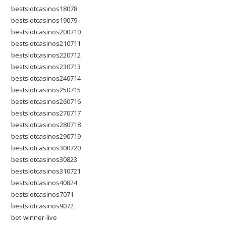
bestslotcasinos18078
bestslotcasinos19079
bestslotcasinos200710
bestslotcasinos210711
bestslotcasinos220712
bestslotcasinos230713
bestslotcasinos240714
bestslotcasinos250715
bestslotcasinos260716
bestslotcasinos270717
bestslotcasinos280718
bestslotcasinos290719
bestslotcasinos300720
bestslotcasinos30823
bestslotcasinos310721
bestslotcasinos40824
bestslotcasinos7071
bestslotcasinos9072
bet-winner-live