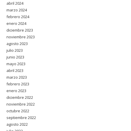
abril 2024
marzo 2024
febrero 2024
enero 2024
diciembre 2023
noviembre 2023
agosto 2023
julio 2023
junio 2023
mayo 2023
abril 2023
marzo 2023
febrero 2023
enero 2023
diciembre 2022
noviembre 2022
octubre 2022
septiembre 2022
agosto 2022