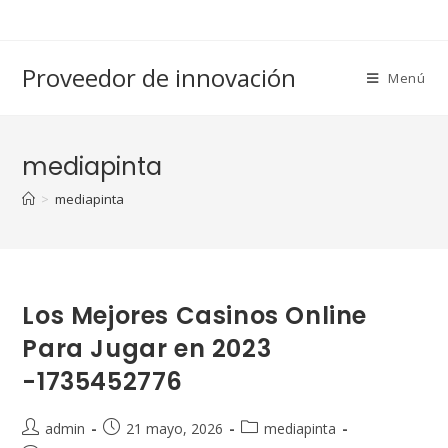
Saltar
al
contenido
Proveedor de innovación
Menú
mediapinta
>
mediapinta
Los Mejores Casinos Online
Para Jugar en 2023
-1735452776
Autor
Publicación
Categoría
admin
21 mayo, 2026
mediapinta