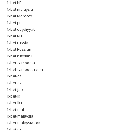
1xbet KR
1xbet malaysia
1xbet Morocco
1xbet pt
1xbet qeydiyyat
1xbet RU
1xbet russia
1xbet Russian
1xbet russian1
1xbet-cambodia
1xbet-cambodia.com
1xbet-dz
1xbet-dz1
1xbet-jap
1xbet-lk
1xbet-lk1
1xbet-mal
1xbet-malaysia
1xbet-malaysia.com
1xbet-tn