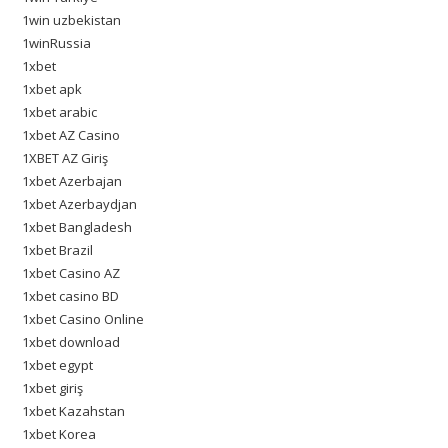
1win uzbekistan
1winRussia
1xbet
1xbet apk
1xbet arabic
1xbet AZ Casino
1XBET AZ Giriş
1xbet Azerbajan
1xbet Azerbaydjan
1xbet Bangladesh
1xbet Brazil
1xbet Casino AZ
1xbet casino BD
1xbet Casino Online
1xbet download
1xbet egypt
1xbet giriş
1xbet Kazahstan
1xbet Korea