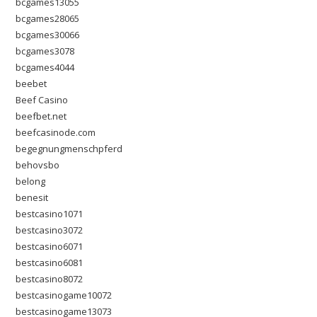
bcgames13055
bcgames28065
bcgames30066
bcgames3078
bcgames4044
beebet
Beef Casino
beefbet.net
beefcasinode.com
begegnungmenschpferd
behovsbo
belong
benesit
bestcasino1071
bestcasino3072
bestcasino6071
bestcasino6081
bestcasino8072
bestcasinogame10072
bestcasinogame13073