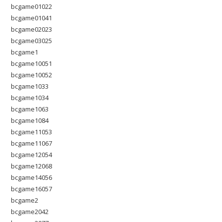
bcgame01022
bcgame01041
bcgame02023
bcgame03025
bcgame1
bcgame10051
bcgame10052
bcgame1033
bcgame1034
bcgame1063
bcgame1084
bcgame11053
bcgame11067
bcgame12054
bcgame12068
bcgame14056
bcgame16057
bcgame2
bcgame2042