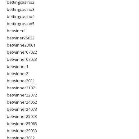
bettingcasino2
bettingcasino3
bettingcasino4
bettingcasino5
betwiner1
betwiner25022
betwinne23061
betwinner07022
betwinner07023
betwinner1
betwinner2
betwinner2031
betwinner21071
betwinner22072
betwinner24062
betwinner24073
betwinner25023
betwinner25063
betwinner29033
betwinner3032