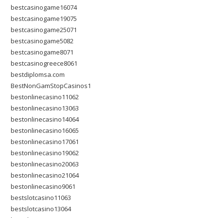
bestcasinogame16074
bestcasinogame19075
bestcasinogame25071
bestcasinogame5082
bestcasinogame8071
bestcasinogreece8061
bestdiplomsa.com
BestNonGamStopCasinos1
bestonlinecasino11062
bestonlinecasino13063
bestonlinecasino14064
bestonlinecasino16065
bestonlinecasino17061
bestonlinecasino19062
bestonlinecasino20063
bestonlinecasino21064
bestonlinecasino9061
bestslotcasino11063
bestslotcasino13064