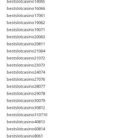
bestslotcasino14065
bestslotcasino16066
bestslotcasino17061
bestslotcasino19062
bestslotcasino19071
bestslotcasino20063
bestslotcasino20811
bestslotcasino21064
bestslotcasino21072
bestslotcasino23073
bestslotcasino24074
bestslotcasino27076
bestslotcasino28077
bestslotcasino29078
bestslotcasino30079
bestslotcasino30812
bestslotcasino310710
bestslotcasino40813
bestslotcasino60814
bestslotcasino8061