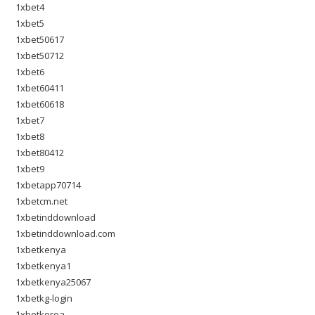
1xbet4
1xbet5
1xbet50617
1xbet50712
1xbet6
1xbet60411
1xbet60618
1xbet7
1xbet8
1xbet80412
1xbet9
1xbetapp70714
1xbetcm.net
1xbetinddownload
1xbetinddownload.com
1xbetkenya
1xbetkenya1
1xbetkenya25067
1xbetkg-login
1xbetkorea