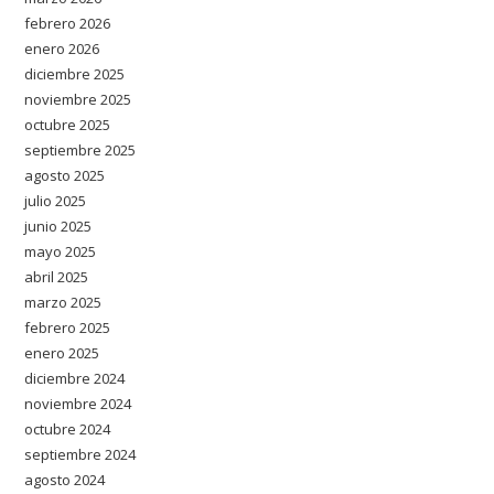
febrero 2026
enero 2026
diciembre 2025
noviembre 2025
octubre 2025
septiembre 2025
agosto 2025
julio 2025
junio 2025
mayo 2025
abril 2025
marzo 2025
febrero 2025
enero 2025
diciembre 2024
noviembre 2024
octubre 2024
septiembre 2024
agosto 2024