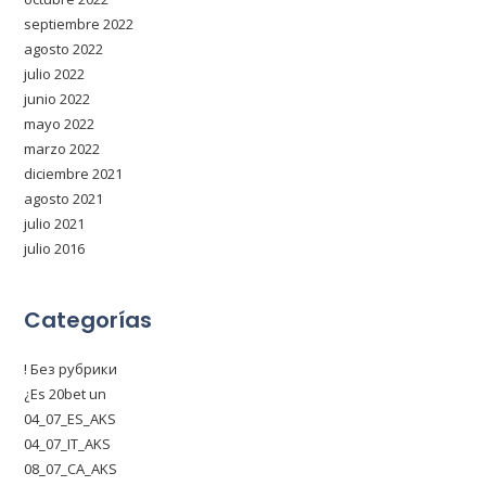
septiembre 2022
agosto 2022
julio 2022
junio 2022
mayo 2022
marzo 2022
diciembre 2021
agosto 2021
julio 2021
julio 2016
Categorías
! Без рубрики
¿Es 20bet un
04_07_ES_AKS
04_07_IT_AKS
08_07_CA_AKS