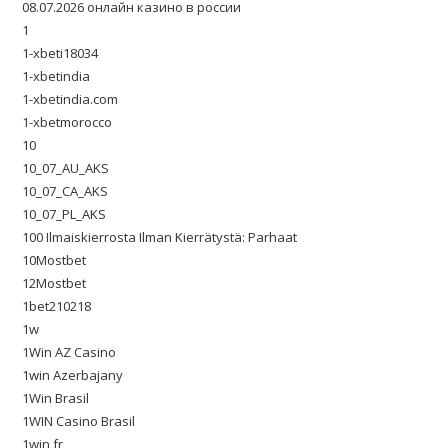
08.07.2026 онлайн казино в россии
1
1-xbeti18034
1-xbetindia
1-xbetindia.com
1-xbetmorocco
10
10_07_AU_AKS
10_07_CA_AKS
10_07_PL_AKS
100 Ilmaiskierrosta Ilman Kierrätystä: Parhaat
10Mostbet
12Mostbet
1bet210218
1w
1Win AZ Casino
1win Azerbajany
1Win Brasil
1WIN Casino Brasil
1win fr