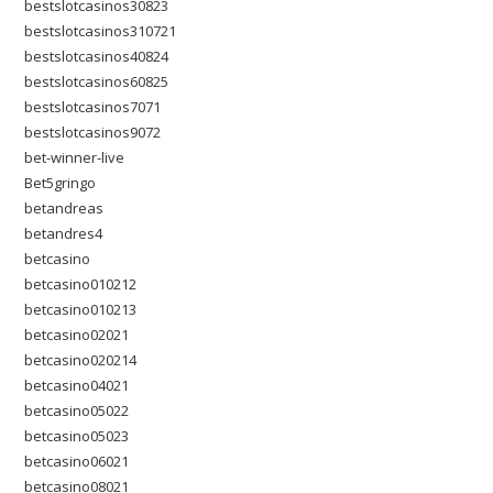
bestslotcasinos30823
bestslotcasinos310721
bestslotcasinos40824
bestslotcasinos60825
bestslotcasinos7071
bestslotcasinos9072
bet-winner-live
Bet5gringo
betandreas
betandres4
betcasino
betcasino010212
betcasino010213
betcasino02021
betcasino020214
betcasino04021
betcasino05022
betcasino05023
betcasino06021
betcasino08021