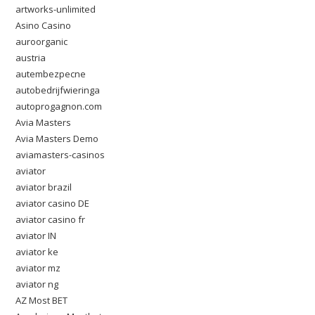
artworks-unlimited
Asino Casino
auroorganic
austria
autembezpecne
autobedrijfwieringa
autoprogagnon.com
Avia Masters
Avia Masters Demo
aviamasters-casinos
aviator
aviator brazil
aviator casino DE
aviator casino fr
aviator IN
aviator ke
aviator mz
aviator ng
AZ Most BET