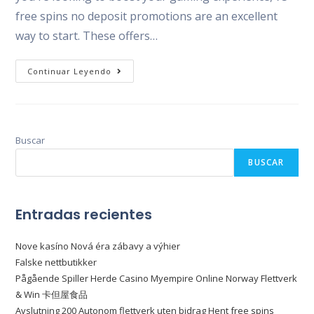
free spins no deposit promotions are an excellent
way to start. These offers…
Discover
Continuar Leyendo
The
Best
Deals
75
Free
Spins
No
Buscar
Deposit
Offers
BUSCAR
Unveiled
Entradas recientes
Nove kasíno Nová éra zábavy a výhier
Falske nettbutikker
Pågående Spiller Herde Casino Myempire Online Norway Flettverk
& Win 卡但屋食品
Avslutning 200 Autonom flettverk uten bidrag Hent free spins