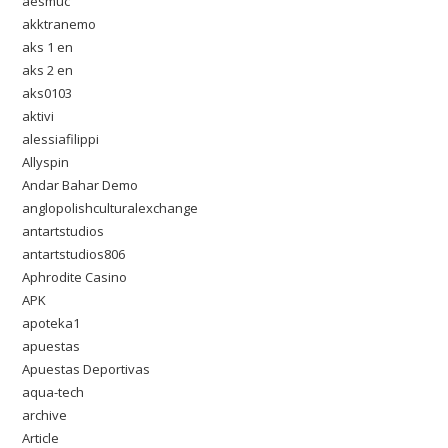
aesmuc
akktranemo
aks 1 en
aks 2 en
aks0103
aktivi
alessiafilippi
Allyspin
Andar Bahar Demo
anglopolishculturalexchange
antartstudios
antartstudios806
Aphrodite Casino
APK
apoteka1
apuestas
Apuestas Deportivas
aqua-tech
archive
Article