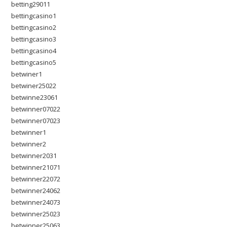
betting29011
bettingcasino1
bettingcasino2
bettingcasino3
bettingcasino4
bettingcasino5
betwiner1
betwiner25022
betwinne23061
betwinner07022
betwinner07023
betwinner1
betwinner2
betwinner2031
betwinner21071
betwinner22072
betwinner24062
betwinner24073
betwinner25023
betwinner25063