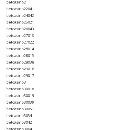
betcasino2
betcasino22041
betcasino24042
betcasino25021
betcasino26043
betcasino27013
betcasino27022
betcasino28014
betcasino28015
betcasino28038
betcasino29016
betcasino29017
betcasino3
betcasino30018
betcasino30019
betcasino30039
betcasino30051
betcasino3034
betcasino3042
betcasino3064