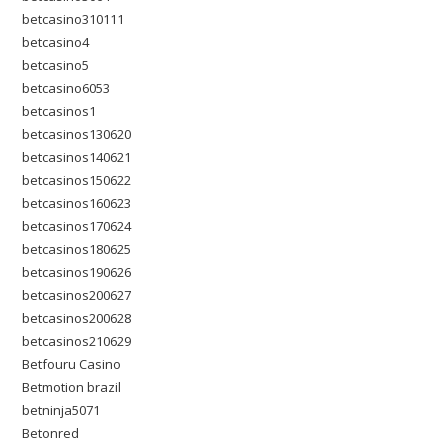
betcasino310111
betcasino4
betcasino5
betcasino6053
betcasinos1
betcasinos130620
betcasinos140621
betcasinos150622
betcasinos160623
betcasinos170624
betcasinos180625
betcasinos190626
betcasinos200627
betcasinos200628
betcasinos210629
Betfouru Casino
Betmotion brazil
betninja5071
Betonred