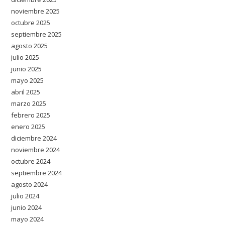
noviembre 2025
octubre 2025
septiembre 2025
agosto 2025
julio 2025
junio 2025
mayo 2025
abril 2025
marzo 2025
febrero 2025
enero 2025
diciembre 2024
noviembre 2024
octubre 2024
septiembre 2024
agosto 2024
julio 2024
junio 2024
mayo 2024