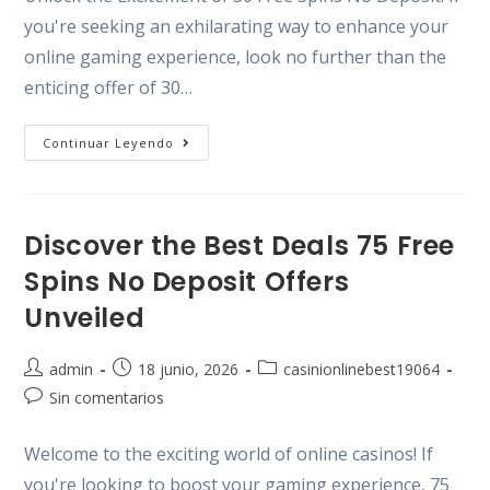
entrada:
you're seeking an exhilarating way to enhance your
online gaming experience, look no further than the
enticing offer of 30…
Unlock
Continuar Leyendo
30
Free
Spins
No
Deposit
Bonuses
Discover the Best Deals 75 Free
Today!
-51772808
Spins No Deposit Offers
Unveiled
Autor
Publicación
Categoría
admin
18 junio, 2026
casinionlinebest19064
de
de
de
Comentarios
Sin comentarios
la
la
la
de
entrada:
entrada:
entrada:
la
Welcome to the exciting world of online casinos! If
entrada:
you're looking to boost your gaming experience, 75