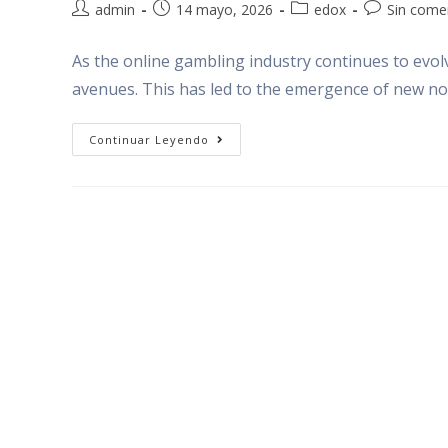
Autor
Publicación
Categoría
Comentarios
admin
14 mayo, 2026
edox
Sin come
de
de
de
de
la
la
la
la
As the online gambling industry continues to evol
entrada:
entrada:
entrada:
entrada:
avenues. This has led to the emergence of new no
Discover
Continuar Leyendo
The
Best
New
Non
Gamstop
Casino
Sites
1778674254