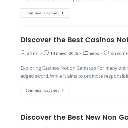
Discovering
Continuar Leyendo
Casinos
Not
Registered
On
Gamstop
1834195879
Discover the Best Casinos N
Autor
Publicación
Categoría
Comentarios
admin
14 mayo, 2026
edox
Sin come
de
de
de
de
la
la
la
la
Exploring Casinos Not on Gamstop For many onlin
entrada:
entrada:
entrada:
entrada:
edged sword. While it aims to promote responsible
Discover
Continuar Leyendo
The
Best
Casinos
Not
On
Gamstop
Discover the Best New Non G
1821068863