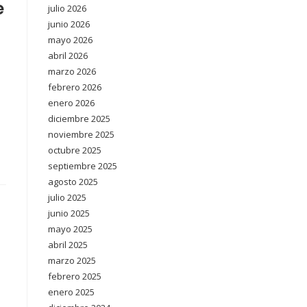
e
julio 2026
junio 2026
mayo 2026
abril 2026
marzo 2026
febrero 2026
enero 2026
diciembre 2025
noviembre 2025
octubre 2025
septiembre 2025
agosto 2025
julio 2025
junio 2025
mayo 2025
abril 2025
marzo 2025
febrero 2025
enero 2025