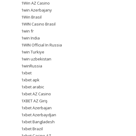
1Win AZ Casino
1win Azerbajany
1Win Brasil
1WIN Casino Brasil
1win fr
1win India
1WIN Official In Russia
1win Turkiye
1win uzbekistan
1winRussia
1xbet
1xbet apk
1xbet arabic
1xbet AZ Casino
1XBET AZ Giriş
1xbet Azerbajan
1xbet Azerbaydjan
1xbet Bangladesh
1xbet Brazil
1xbet Casino AZ