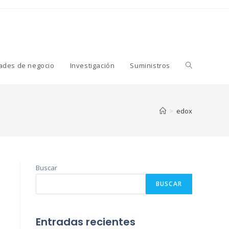
ades de negocio
Investigación
Suministros
>
edox
Buscar
BUSCAR
Entradas recientes