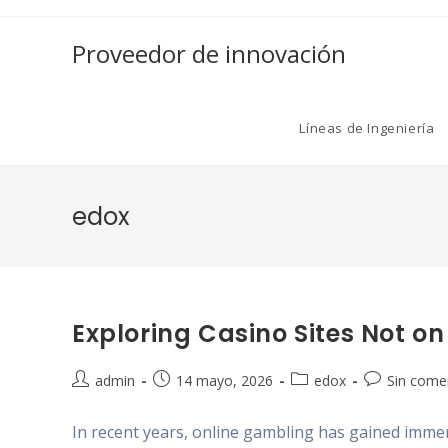
Saltar
al
Proveedor de innovación
contenido
Líneas de Ingeniería
edox
Exploring Casino Sites Not 
Autor
Publicación
Categoría
Comentarios
admin
14 mayo, 2026
edox
Sin come
de
de
de
de
la
la
la
la
In recent years, online gambling has gained immen
entrada:
entrada:
entrada:
entrada: