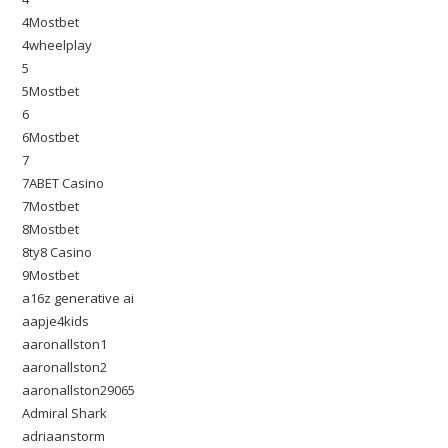
4Mostbet
4wheelplay
5
5Mostbet
6
6Mostbet
7
7ABET Casino
7Mostbet
8Mostbet
8ty8 Casino
9Mostbet
a16z generative ai
aapje4kids
aaronallston1
aaronallston2
aaronallston29065
Admiral Shark
adriaanstorm