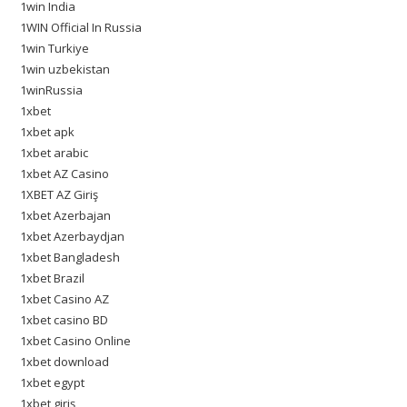
1win India
1WIN Official In Russia
1win Turkiye
1win uzbekistan
1winRussia
1xbet
1xbet apk
1xbet arabic
1xbet AZ Casino
1XBET AZ Giriş
1xbet Azerbajan
1xbet Azerbaydjan
1xbet Bangladesh
1xbet Brazil
1xbet Casino AZ
1xbet casino BD
1xbet Casino Online
1xbet download
1xbet egypt
1xbet giriş