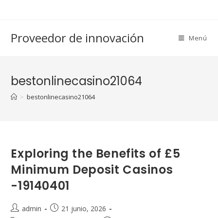
Saltar
al
contenido
Proveedor de innovación
Menú
bestonlinecasino21064
>
bestonlinecasino21064
Exploring the Benefits of £5
Minimum Deposit Casinos
-19140401
Autor
Publicación
admin
21 junio, 2026