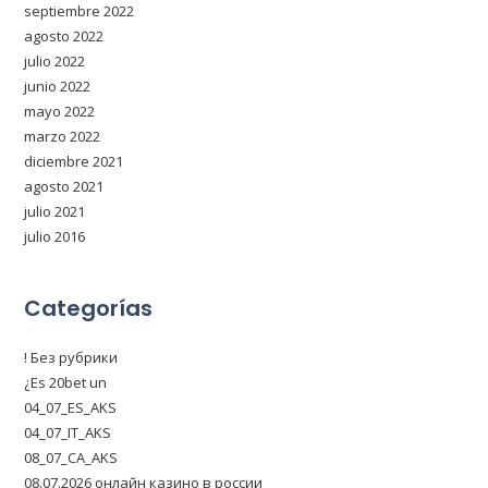
septiembre 2022
agosto 2022
julio 2022
junio 2022
mayo 2022
marzo 2022
diciembre 2021
agosto 2021
julio 2021
julio 2016
Categorías
! Без рубрики
¿Es 20bet un
04_07_ES_AKS
04_07_IT_AKS
08_07_CA_AKS
08.07.2026 онлайн казино в россии