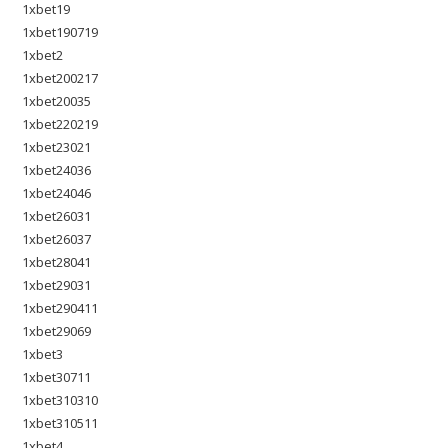
1xbet19
1xbet190719
1xbet2
1xbet200217
1xbet20035
1xbet220219
1xbet23021
1xbet24036
1xbet24046
1xbet26031
1xbet26037
1xbet28041
1xbet29031
1xbet290411
1xbet29069
1xbet3
1xbet30711
1xbet310310
1xbet310511
1xbet4