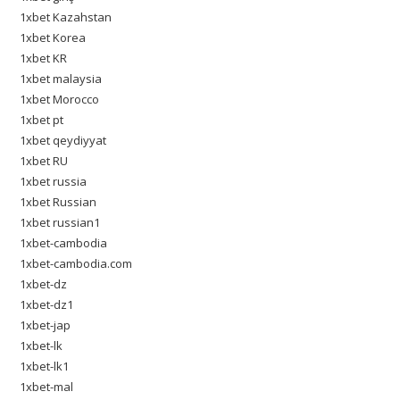
1xbet Kazahstan
1xbet Korea
1xbet KR
1xbet malaysia
1xbet Morocco
1xbet pt
1xbet qeydiyyat
1xbet RU
1xbet russia
1xbet Russian
1xbet russian1
1xbet-cambodia
1xbet-cambodia.com
1xbet-dz
1xbet-dz1
1xbet-jap
1xbet-lk
1xbet-lk1
1xbet-mal