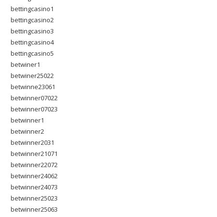
bettingcasino1
bettingcasino2
bettingcasino3
bettingcasino4
bettingcasino5
betwiner1
betwiner25022
betwinne23061
betwinner07022
betwinner07023
betwinner1
betwinner2
betwinner2031
betwinner21071
betwinner22072
betwinner24062
betwinner24073
betwinner25023
betwinner25063