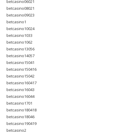
betcasino06021
betcasino08021
betcasino09023
betcasino1
betcasino10024
betcasino1033
betcasino1062
betcasino13056
betcasino14057
betcasino15041
betcasino150416
betcasino15042
betcasino160417
betcasino16043
betcasino16044
betcasino1701
betcasino180418
betcasino18046
betcasino190419
betcasino2