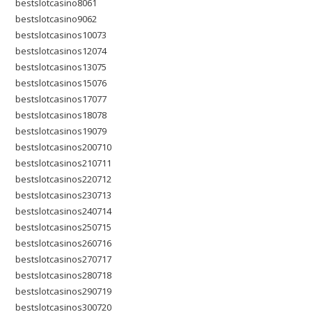
bestslotcasino8061
bestslotcasino9062
bestslotcasinos10073
bestslotcasinos12074
bestslotcasinos13075
bestslotcasinos15076
bestslotcasinos17077
bestslotcasinos18078
bestslotcasinos19079
bestslotcasinos200710
bestslotcasinos210711
bestslotcasinos220712
bestslotcasinos230713
bestslotcasinos240714
bestslotcasinos250715
bestslotcasinos260716
bestslotcasinos270717
bestslotcasinos280718
bestslotcasinos290719
bestslotcasinos300720