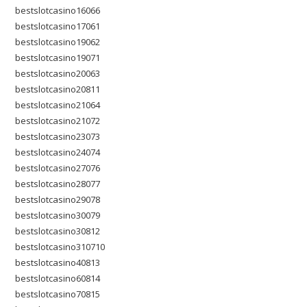
bestslotcasino16066
bestslotcasino17061
bestslotcasino19062
bestslotcasino19071
bestslotcasino20063
bestslotcasino20811
bestslotcasino21064
bestslotcasino21072
bestslotcasino23073
bestslotcasino24074
bestslotcasino27076
bestslotcasino28077
bestslotcasino29078
bestslotcasino30079
bestslotcasino30812
bestslotcasino310710
bestslotcasino40813
bestslotcasino60814
bestslotcasino70815