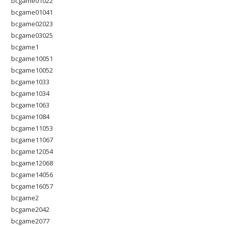
bcgame01022
bcgame01041
bcgame02023
bcgame03025
bcgame1
bcgame10051
bcgame10052
bcgame1033
bcgame1034
bcgame1063
bcgame1084
bcgame11053
bcgame11067
bcgame12054
bcgame12068
bcgame14056
bcgame16057
bcgame2
bcgame2042
bcgame2077