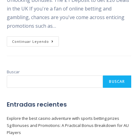
Unlocking Bonuses: The £1 Deposit to Get £20 Deals
entrada:
entrada:
in the UK If you're a fan of online betting and
gambling, chances are you've come across enticing
promotions such as…
Maximize
Continuar Leyendo
Your
Wagering
Deposit
£1
Get
£20
Offers
Buscar
In
The
BUSCAR
UK
Entradas recientes
Explore the best casino adventure with sports betting prizes
Sg Bonuses and Promotions: A Practical Bonus Breakdown for AU
Players