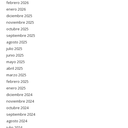
febrero 2026
enero 2026
diciembre 2025
noviembre 2025
octubre 2025
septiembre 2025
agosto 2025
julio 2025
junio 2025
mayo 2025
abril 2025
marzo 2025
febrero 2025
enero 2025
diciembre 2024
noviembre 2024
octubre 2024
septiembre 2024
agosto 2024
julio 2024