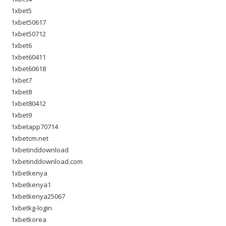
1xbet5
1xbet50617
1xbet50712
1xbet6
1xbet60411
1xbet60618
1xbet7
1xbet8
1xbet80412
1xbet9
1xbetapp70714
1xbetcm.net
1xbetinddownload
1xbetinddownload.com
1xbetkenya
1xbetkenya1
1xbetkenya25067
1xbetkg-login
1xbetkorea